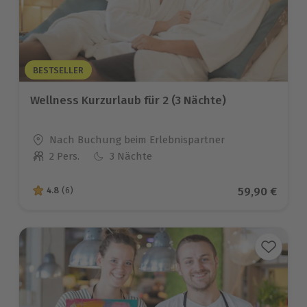
BESTSELLER
Wellness Kurzurlaub für 2 (3 Nächte)
Standort
Nach Buchung beim Erlebnispartner
2 Pers.
3 Nächte
Anzahl der Teilnehmer
Aktueller Pr
59,90 €
4.8
(6)
4.8 von 5 Sternen basierend auf 6 Bewertungen