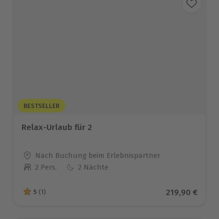
BESTSELLER
Relax-Urlaub für 2
Standort
Nach Buchung beim Erlebnispartner
2 Pers.
2 Nächte
Anzahl der Teilnehmer
Aktueller Pre
219,90 €
5
(1)
5 von 5 Sternen basierend auf 1 Bewertungen