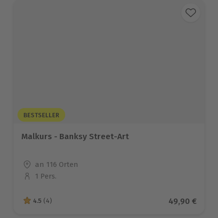
BESTSELLER
Malkurs - Banksy Street-Art
Standort
an 116 Orten
1 Pers.
Anzahl der Teilnehmer
Aktueller Pre
49,90 €
4.5
(4)
4.5 von 5 Sternen basierend auf 4 Bewertungen