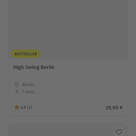
BESTSELLER
High Swing Berlin
Standort
Berlin
1 Pers.
Anzahl der Teilnehmer
Aktueller Pr
29,90 €
4.5
(2)
4.5 von 5 Sternen basierend auf 2 Bewertungen