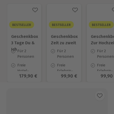
BESTSELLER
BESTSELLER
BESTSELLER
Geschenkbox
Geschenkbox
Geschenkb
3 Tage Du &
Zeit zu zweit
Zur Hochzei
Ich
Für 2
Für 2
Für 2
Personen
Personen
Personen
Freie
Freie
Freie
Hotel-
Erlebnis-
Erlebnis-
Aktueller Preis
179,90 €
Aktueller Preis
99,90 €
Aktuel
99,90
Auswahl
Auswahl
Auswahl
an ca.
an ca. 450
an ca.
130 Orten
Orten
450 Orten