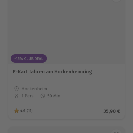
-15% CLUB DEAL
E-Kart fahren am Hockenheimring
Standort
Hockenheim
1 Pers.
50 Min
Anzahl der Teilnehmer
Aktueller Pr
35,90 €
4.6
(11)
4.6 von 5 Sternen basierend auf 11 Bewertungen