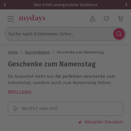
Über 9.000 unvergessliche Erlebnisse
Benutzerkonto
Suche nach Erlebnissen, Orten...
Home
/
Geschenkideen
/
Geschenke zum Namenstag
Geschenke zum Namenstag
Du brauchst nicht nur die perfekten Geschenke zum
Geburtstag, sondern auch zum Namenstag Deiner
Liebsten? Entdecke hier die besten Geschenkideen für
Mehr Lesen
jeden Geschmack! Sorge dieses Jahr für eine ganz
besondere Freude und schenke unvergessliche
Momente!
Wo (PLZ oder Ort)
Aktueller Standort