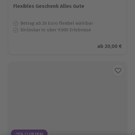
Flexibles Geschenk Alles Gute
Betrag ab 20 Euro flexibel wählbar
Einlösbar in über 9.000 Erlebnisse
Aktueller Preis
ab
20,00 €
-15% CLUB DEAL