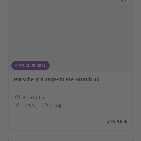
-15% CLUB DEAL
Porsche 911 Tagesmiete Straubing
Standort
Aiterhofen
1 Pers.
1 Tag
Anzahl der Teilnehmer
Aktueller Pre
314,90 €