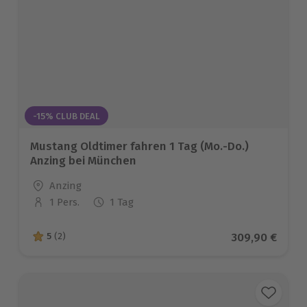
-15% CLUB DEAL
Mustang Oldtimer fahren 1 Tag (Mo.-Do.)
Anzing bei München
Standort
Anzing
1 Pers.
1 Tag
Anzahl der Teilnehmer
Aktueller Prei
309,90 €
5
(2)
5 von 5 Sternen basierend auf 2 Bewertungen