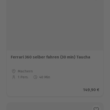
Ferrari 360 selber fahren (30 min) Taucha
Standort
Machern
1 Pers.
40 Min
Anzahl der Teilnehmer
Aktueller Prei
149,90 €