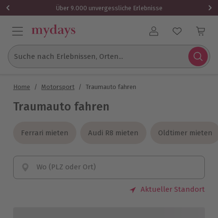
Über 9.000 unvergessliche Erlebnisse
Benutzerkonto
Suche nach Erlebnissen, Orten...
Home
/
Motorsport
/
Traumauto fahren
Traumauto fahren
Ferrari mieten
Ferrari mieten
Audi R8 mieten
Audi R8 mieten
Oldtimer mieten
Oldtimer mieten
Wo (PLZ oder Ort)
Aktueller Standort