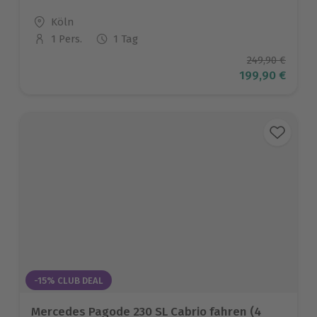
Standort
Köln
1 Pers.
1 Tag
Anzahl der Teilnehmer
Ursprüngliche
249,90 €
Aktueller Prei
199,90 €
-15% CLUB DEAL
Mercedes Pagode 230 SL Cabrio fahren (4