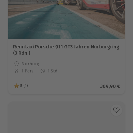
Renntaxi Porsche 911 GT3 fahren Nürburgring
(3 Rdn.)
Standort
Nürburg
1 Pers.
1 Std
Anzahl der Teilnehmer
Aktueller Prei
369,90 €
5
(1)
5 von 5 Sternen basierend auf 1 Bewertungen