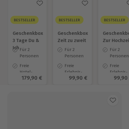
BESTSELLER
BESTSELLER
BESTSELLER
Geschenkbox
Geschenkbox
Geschenkb
3 Tage Du &
Zeit zu zweit
Zur Hochzei
Ich
Für 2
Für 2
Für 2
Personen
Personen
Personen
Freie
Freie
Freie
Hotel-
Erlebnis-
Erlebnis-
Aktueller Preis
179,90 €
Aktueller Preis
99,90 €
Aktuel
99,90
Auswahl
Auswahl
Auswahl
an ca.
an ca. 450
an ca.
130 Orten
Orten
450 Orten