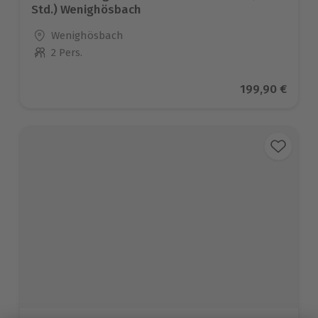
Std.) Wenighösbach
Standort
Wenighösbach
2 Pers.
Anzahl der Teilnehmer
Aktueller Prei
199,90 €