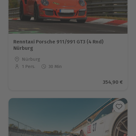
Renntaxi Porsche 911/991 GT3 (4 Rnd)
Nürburg
Standort
Nürburg
1 Pers.
30 Min
Anzahl der Teilnehmer
Aktueller Pre
354,90 €