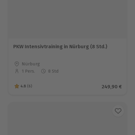
PKW Intensivtraining in Nürburg (8 Std.)
Standort
Nürburg
1 Pers.
8 Std
Anzahl der Teilnehmer
Aktueller Prei
249,90 €
4.8
(6)
4.8 von 5 Sternen basierend auf 6 Bewertungen