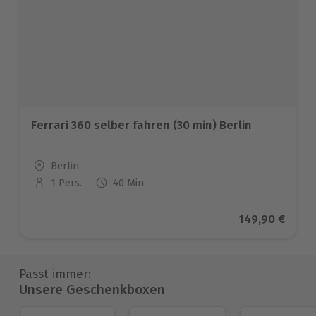
Ferrari 360 selber fahren (30 min) Berlin
Standort
Berlin
1 Pers.
40 Min
Anzahl der Teilnehmer
Aktueller Prei
149,90 €
Passt immer:
Unsere Geschenkboxen