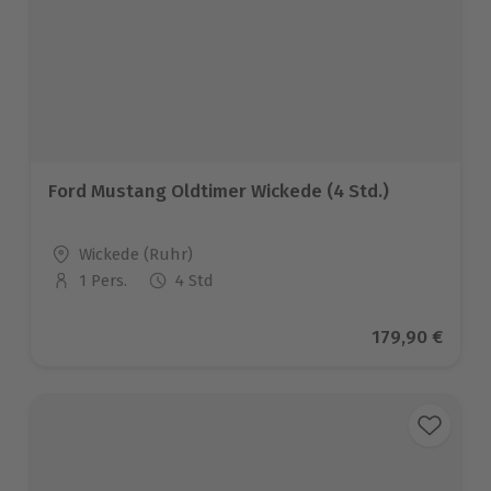
Ford Mustang Oldtimer Wickede (4 Std.)
Standort
Wickede (Ruhr)
1 Pers.
4 Std
Anzahl der Teilnehmer
Aktueller Pre
179,90 €