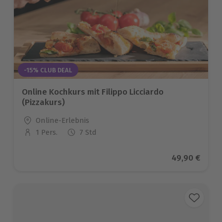
-15% CLUB DEAL
Online Kochkurs mit Filippo Licciardo
(Pizzakurs)
Standort
Online-Erlebnis
1 Pers.
7 Std
Anzahl der Teilnehmer
Aktueller Pre
49,90 €