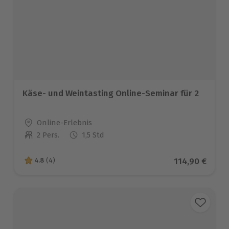
Käse- und Weintasting Online-Seminar für 2
Standort
Online-Erlebnis
2 Pers.
1,5 Std
Anzahl der Teilnehmer
Aktueller Pre
114,90 €
4.8
(4)
4.8 von 5 Sternen basierend auf 4 Bewertungen