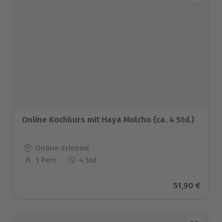
Online Kochkurs mit Haya Molcho (ca. 4 Std.)
Standort
Online-Erlebnis
1 Pers.
4 Std
Anzahl der Teilnehmer
Aktueller Pr
51,90 €