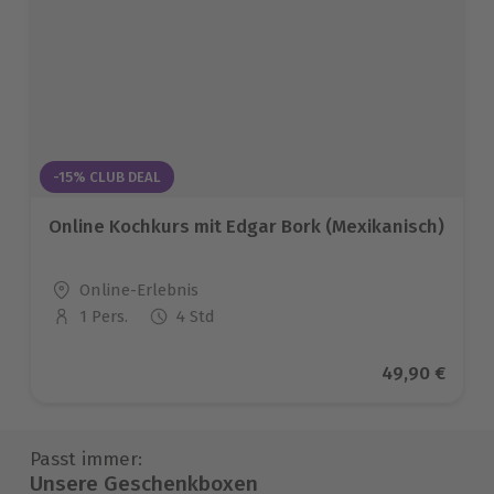
-15% CLUB DEAL
Online Kochkurs mit Edgar Bork (Mexikanisch)
Standort
Online-Erlebnis
1 Pers.
4 Std
Anzahl der Teilnehmer
Aktueller Pre
49,90 €
Passt immer:
Unsere Geschenkboxen