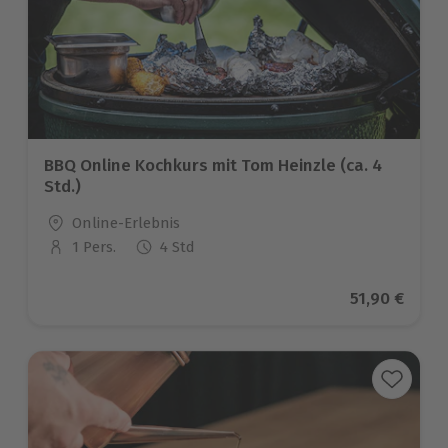
BBQ Online Kochkurs mit Tom Heinzle (ca. 4
Std.)
Standort
Online-Erlebnis
1 Pers.
4 Std
Anzahl der Teilnehmer
Aktueller Pr
51,90 €