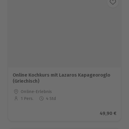
Online Kochkurs mit Lazaros Kapageoroglo
(Griechisch)
Standort
Online-Erlebnis
1 Pers.
4 Std
Anzahl der Teilnehmer
Aktueller Pre
49,90 €