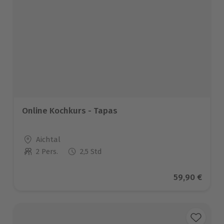
Online Kochkurs - Tapas
Standort
Aichtal
2 Pers.
2,5 Std
Anzahl der Teilnehmer
Aktueller Pr
59,90 €