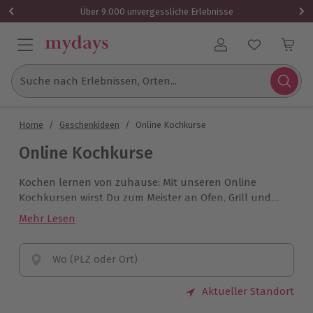
Über 9.000 unvergessliche Erlebnisse
Benutzerkonto
Suche nach Erlebnissen, Orten...
Home
/
Geschenkideen
/
Online Kochkurse
Online Kochkurse
Kochen lernen von zuhause: Mit unseren Online
Kochkursen wirst Du zum Meister an Ofen, Grill und
Herd – und das ganz bequem und sicher von zu
Mehr Lesen
Hause aus. Ob Grillkurs, Vegan oder Kochen lernen
vom Starkoch, bei unserer Auswahl ist garantiert für
jeden Hobby-Koch was dabei.
Wo (PLZ oder Ort)
Aktueller Standort