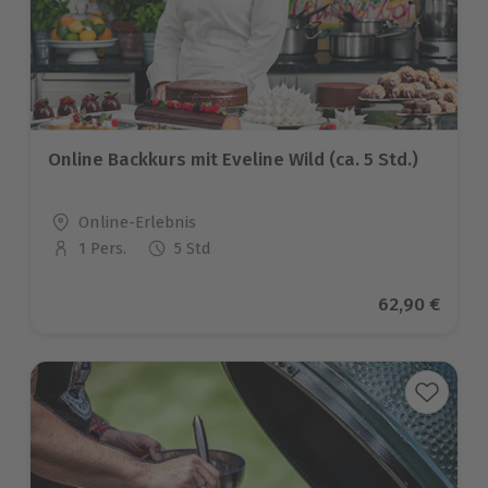
Online Backkurs mit Eveline Wild (ca. 5 Std.)
Standort
Online-Erlebnis
1 Pers.
5 Std
Anzahl der Teilnehmer
Aktueller Pr
62,90 €