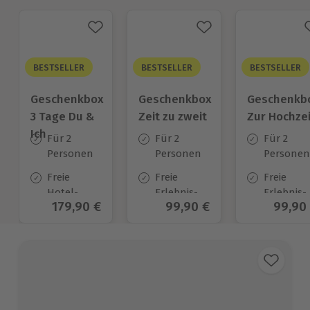
BESTSELLER
BESTSELLER
BESTSELLER
Geschenkbox
Geschenkbox
Geschenkb
3 Tage Du &
Zeit zu zweit
Zur Hochzei
Ich
Für 2
Für 2
Für 2
Personen
Personen
Personen
Freie
Freie
Freie
Hotel-
Erlebnis-
Erlebnis-
Aktueller Preis
179,90 €
Aktueller Preis
99,90 €
Aktuel
99,90
Auswahl
Auswahl
Auswahl
an ca.
an ca. 450
an ca.
130 Orten
Orten
450 Orten