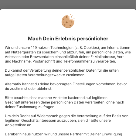
Du hast noch Fragen?
089 / 21 12 99 40
Kontakt & FAQ
mydays
GmbH
Mühldorfstraße 8
81671
München
Du erreichst uns telefonisch zu folgenden Zeiten,
außer an bundesweiten Feiertagen:
Mo-Fr: 8-20 Uhr | Sa: 10-16 Uhr
Du möchtest als Firma bestellen?