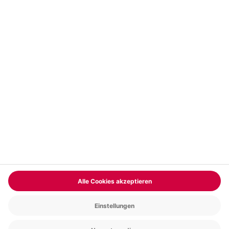
Vertrag widerrufen
FAQs
Kontakt
Zahlungsarten
Über uns
Magazin
Jobs & Karriere
Partnerprogramm
Trusted Shops
PAYBACK
Versand und Lieferung
Presse
AGB
Cookie Einstellungen
Datenschutz
Nutzungsbedingungen
Online-Marktplatz
Barrierefreiheit
Grounding Page
Compliance
Impressum
RECHNUNG