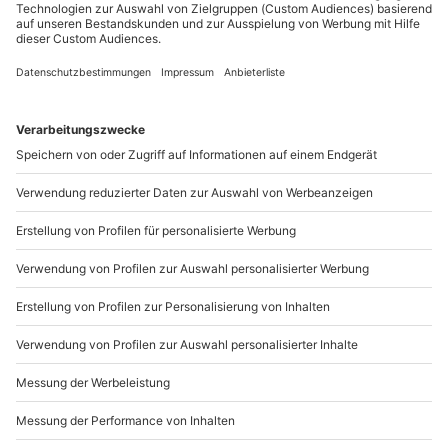
Sichere Dir attraktive Firmenkunden Vorteile.
089 / 21 12 90 20
Mo-Fr: 9-17 Uhr
b2b@mydays.de
www.b2b.mydays.de/
Artikelnummer
:
MDFWGHB06
Andere Produkte entdecken