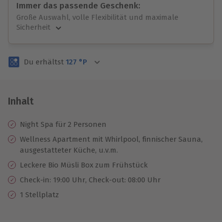
Immer das passende Geschenk:
Große Auswahl, volle Flexibilität und maximale
Sicherheit
Große Auswahl
Über 9.000 unvergessliche Erlebnisse.
Du erhältst
127
°P
Volle Flexibilität
Jeder Gutschein für alle Erlebnisse einlösbar.
Maximale Sicherheit
3 Jahre gültig & verlängerbar.
Inhalt
Night Spa für 2 Personen
Wellness Apartment mit Whirlpool, finnischer Sauna,
ausgestatteter Küche, u.v.m.
Leckere Bio Müsli Box zum Frühstück
Check-in: 19:00 Uhr, Check-out: 08:00 Uhr
1 Stellplatz