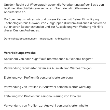
Du erreichst uns telefonisch zu folgenden Zeiten,
außer an bundesweiten Feiertagen:
Mo-Fr: 8-20 Uhr | Sa: 10-16 Uhr
Du möchtest als Firma bestellen?
Sichere Dir attraktive Firmenkunden Vorteile.
089 / 21 12 90 20
Mo-Fr: 9-17 Uhr
b2b@mydays.de
www.b2b.mydays.de/
Artikelnummer
:
62555