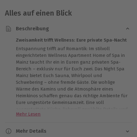
Alles auf einen Blick
Beschreibung
Zweisamkeit trifft Wellness: Eure private Spa-Nacht
Entspannung trifft auf Romantik: Im stilvoll
eingerichteten Wellness Apartment Home of Spa in
Mainz taucht Ihr ein in Euren ganz privaten Spa-
Bereich – exklusiv nur für Euch zwei. Das Night Spa
Mainz bietet Euch Sauna, Whirlpool und
Schwebering – ohne fremde Gäste. Die wohlige
Wärme des Kamins und die Atmosphäre eines
Heimkinos schaffen genau das richtige Ambiente für
Eure ungestörte Gemeinsamzeit. Eine voll
ausgestattete Küche, liebevoll gewählte Details und
Mehr Lesen
ein Balkon für laue Abendstunden runden das Spa
für zwei Personen perfekt ab. Nach einer
erholsamen Nacht wartet eine leckere Bio Müsli Box
Mehr Details
zum Frühstück auf Euch. Schafft kostbare