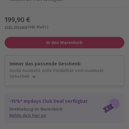
Wähle im nächsten Schritt einen Termin aus
199,90 €
zzgl. Versand
(inkl. MwSt.)
In den Warenkorb
Immer das passende Geschenk:
Große Auswahl, volle Flexibilität und maximale
Sicherheit
Große Auswahl
Über 9.000 unvergessliche Erlebnisse.
Volle Flexibilität
-15%* mydays Club Deal verfügbar
Jeder Gutschein für alle Erlebnisse einlösbar.
Direktabzug im Warenkorb
Maximale Sicherheit
Melde dich hier an
3 Jahre gültig & verlängerbar.