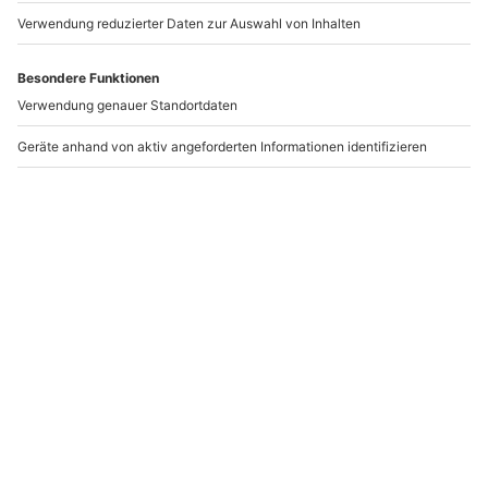
www.b2b.mydays.de/
Artikelnummer
:
22563
Andere Produkte entdecken
BESTSELLER
Relax-Urlaub für 2
Wellnessurlaub
Sauerland für 2 (1
Nacht)
Nach Buchung beim Erlebnispartner
Winterberg
2 Personen
2 Personen