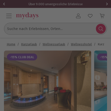
Über 9.000 unvergessliche Erlebnisse
Benutzerkonto
Suche nach Erlebnissen, Orten...
Home
/
Kurzurlaub
/
Wellnessurlaub
/
Wellnesshotel
/
Kurzurlau
-15% CLUB DEAL
-15% C