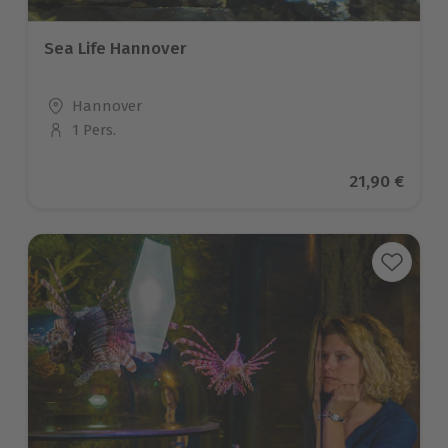
Sea Life Hannover
Standort
Hannover
1 Pers.
Anzahl der Teilnehmer
Aktueller Pr
21,90 €