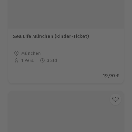
Sea Life München (Kinder-Ticket)
Standort
München
1 Pers.
3 Std
Anzahl der Teilnehmer
Aktueller Pr
19,90 €