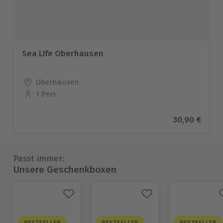
Sea Life Oberhausen
Standort
Oberhausen
1 Pers.
Anzahl der Teilnehmer
Aktueller Pr
30,90 €
Passt immer:
Unsere Geschenkboxen
BESTSELLER
BESTSELLER
BESTSELLER