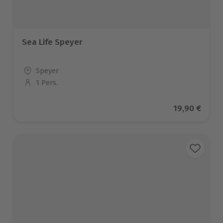
Sea Life Speyer
Standort
Speyer
1 Pers.
Anzahl der Teilnehmer
Aktueller Pr
19,90 €