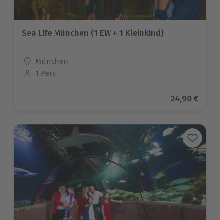
Sea Life München (1 EW + 1 Kleinkind)
Standort
München
1 Pers.
Anzahl der Teilnehmer
Aktueller Pr
24,90 €