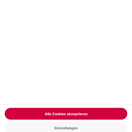
Abonnieren
Vertrag widerrufen
FAQs
Kontakt
Zahlungsarten
Über uns
Magazin
Jobs & Karriere
Partnerprogramm
Trusted Shops
PAYBACK
Versand und Lieferung
Presse
AGB
Cookie Einstellungen
Datenschutz
Nutzungsbedingungen
Online-Marktplatz
Barrierefreiheit
Grounding Page
Compliance
Impressum