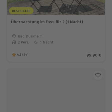
BESTSELLER
Übernachtung im Fass für 2 (1 Nacht)
Standort
Bad Dürkheim
2 Pers.
1 Nacht
Anzahl der Teilnehmer
Aktueller Pre
99,90 €
4.5
(34)
4.5 von 5 Sternen basierend auf 34 Bewertungen