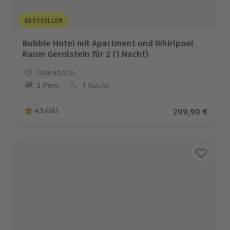
BESTSELLER
Bubble Hotel mit Apartment und Whirlpool
Raum Gerolstein für 2 (1 Nacht)
Standort
Orlenbach
2 Pers.
1 Nacht
Anzahl der Teilnehmer
Aktueller Prei
299,90 €
4.5
(66)
4.5 von 5 Sternen basierend auf 66 Bewertungen