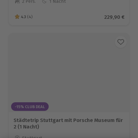
2 Pers.
1 Nacht
Anzahl der Teilnehmer
Aktueller Prei
229,90 €
4.3
(4)
4.3 von 5 Sternen basierend auf 4 Bewertungen
-15% CLUB DEAL
Städtetrip Stuttgart mit Porsche Museum für
2 (1 Nacht)
Standort
Stuttgart