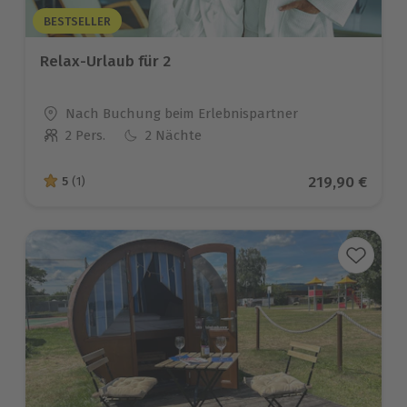
BESTSELLER
Relax-Urlaub für 2
Standort
Nach Buchung beim Erlebnispartner
2 Pers.
2 Nächte
Anzahl der Teilnehmer
Aktueller Pre
219,90 €
5
(1)
5 von 5 Sternen basierend auf 1 Bewertungen