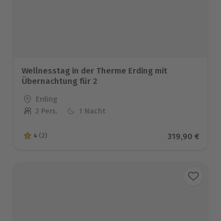
Wellnesstag in der Therme Erding mit
Übernachtung für 2
Standort
Erding
2 Pers.
1 Nacht
Anzahl der Teilnehmer
Aktueller Pre
319,90 €
4
(2)
4 von 5 Sternen basierend auf 2 Bewertungen