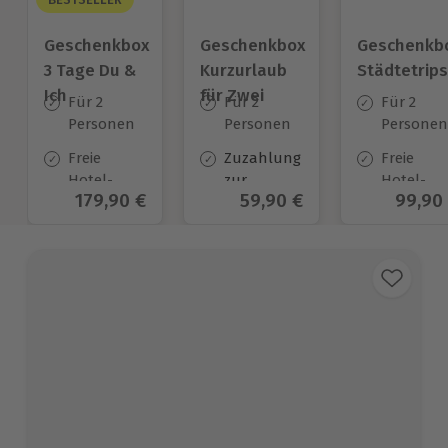
Geschenkbox
Geschenkbox
Geschenkb
3 Tage Du &
Kurzurlaub
Städtetrips
Ich
für Zwei
Für 2
Für 2
Für 2
Personen
Personen
Personen
Freie
Zuzahlung
Freie
Hotel-
zur
Hotel-
Aktueller Preis
179,90 €
Aktueller Preis
59,90 €
Aktuel
99,90
Auswahl
Halbpension
Auswahl
an ca.
verpflichtend*
an ca. 84
130 Orten
Orten