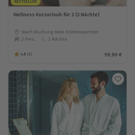
BESTSELLER
Wellness Kurzurlaub für 2 (3 Nächte)
Standort
Nach Buchung beim Erlebnispartner
2 Pers.
3 Nächte
Anzahl der Teilnehmer
Aktueller Pr
59,90 €
4.8
(6)
4.8 von 5 Sternen basierend auf 6 Bewertungen