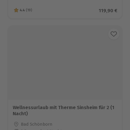
Aktueller Pre
119,90 €
4.4
(19)
4.4 von 5 Sternen basierend auf 19 Bewertungen
Wellnessurlaub mit Therme Sinsheim für 2 (1
Nacht)
Standort
Bad Schönborn