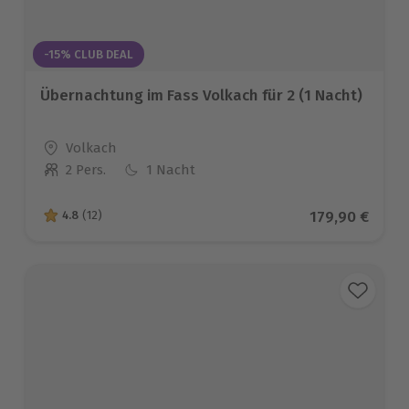
-15% CLUB DEAL
Übernachtung im Fass Volkach für 2 (1 Nacht)
Standort
Volkach
2 Pers.
1 Nacht
Anzahl der Teilnehmer
Aktueller Pre
179,90 €
4.8
(12)
4.8 von 5 Sternen basierend auf 12 Bewertungen