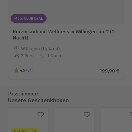
-15% CLUB DEAL
Kurzurlaub mit Wellness in Willingen für 2 (1
Nacht)
Standort
Willingen (Upland)
2 Pers.
1 Nacht
Anzahl der Teilnehmer
Aktueller Prei
199,90 €
4.5
(31)
4.5 von 5 Sternen basierend auf 31 Bewertungen
Passt immer:
Unsere Geschenkboxen
BESTSELLER