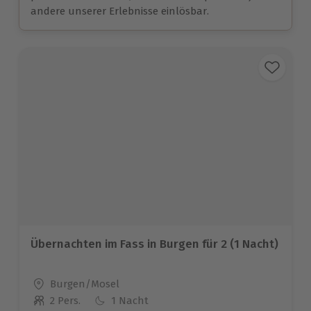
andere unserer Erlebnisse einlösbar.
Übernachten im Fass in Burgen für 2 (1 Nacht)
Standort
Burgen/Mosel
2 Pers.
1 Nacht
Anzahl der Teilnehmer