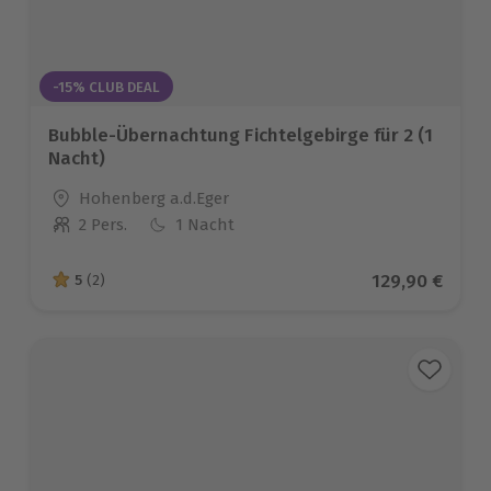
-15% CLUB DEAL
Bubble-Übernachtung Fichtelgebirge für 2 (1
Nacht)
Standort
Hohenberg a.d.Eger
2 Pers.
1 Nacht
Anzahl der Teilnehmer
Aktueller Pre
129,90 €
5
(2)
5 von 5 Sternen basierend auf 2 Bewertungen