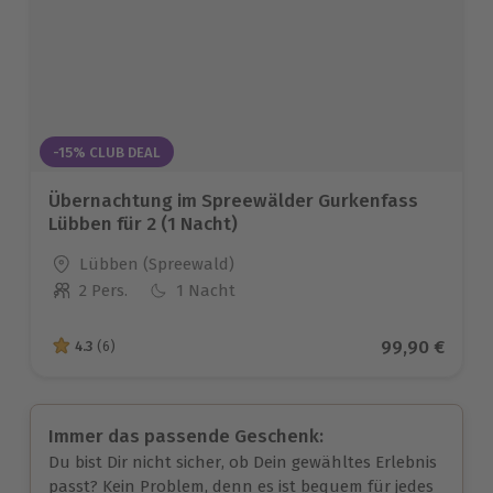
-15% CLUB DEAL
Übernachtung im Spreewälder Gurkenfass
Lübben für 2 (1 Nacht)
Standort
Lübben (Spreewald)
2 Pers.
1 Nacht
Anzahl der Teilnehmer
Aktueller Pre
99,90 €
4.3
(6)
4.3 von 5 Sternen basierend auf 6 Bewertungen
Immer das passende Geschenk:
Du bist Dir nicht sicher, ob Dein gewähltes Erlebnis
passt? Kein Problem, denn es ist bequem für jedes