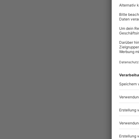
Pass
BES
Ges
Ich