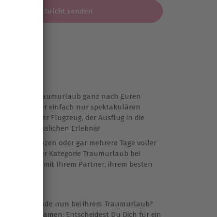
Nachricht senden
hen
raumtag oder Traumurlaub ganz nach Euren
ionreichen oder einfach nur spektakulären
im Ballon oder Flugzeug, der Ausflug in die
zum unvergesslichen Erlebnis!
ich einen ganzen oder gar mehrere Tage voller
n bist Du in der Kategorie Traumurlaub bei
ine oder auch mit Ihrem Partner, ihrem besten
ermöglichen.
n Deine Freunde nun bei ihrem Traumurlaub?
kt schon im Namen: Entscheidest Du Dich für ein