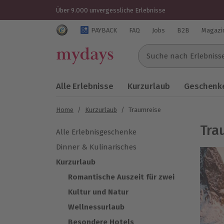
Über 9.000 unvergessliche Erlebnisse
Trustedshops Bewertungen für mydays.de
PAYBACK
FAQ
Jobs
B2B
Magazi
Suche nach Erlebnissen..
Alle Erlebnisse
Kurzurlaub
Geschenke
Home
/
Kurzurlaub
/
Traumreise
Tra
Alle Erlebnisgeschenke
Dinner & Kulinarisches
Kurzurlaub
Romantische Auszeit für zwei
Kultur und Natur
Wellnessurlaub
Besondere Hotels