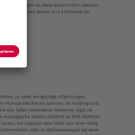
 Erfüllung gehen! Da diese bekanntlich überaus
rschiedlichsten Reisen und Erlebnisse für
ebsten zu zweit einzigartige Erfahrungen
hen Höhepunkt freuen können. Im Vordergrund
und das Teilen besonderer Momente. Egal ob
ne nostalgische Stadtrundfahrt im DDR-Oldtimer
lassen, mit Segways eine Stadt aus einer völlig
 unternehmen oder im Wellnesstempel bei einer