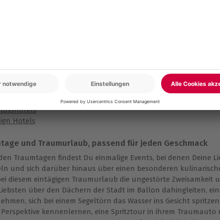
nk aus dieser Kategorie, lässt Du die Träume Deiner Liebsten in
ieden sein können, beinhalten Traumurlaube bei mydays die unte
Geschmack und jede Vorliebe.
e Top Kurztrips
llnesswochenende
mantikwochenende
ergewöhnliche Hotels
dtereise
losshotels
ign Hotels
tage und Traumurlaub, passend für jeden Geschmack
den Traumtagen findest Du einmalige Events, bei denen Deine Li
n und sich darüber hinaus über einen besonderen kulinarisc
bei diesem eintägigen Traumurlaub die ungestörte Zweisamkeit 
Liebsten über den Dächern der Stadt im Ballon dahingleiten, ei
ehmen, sich bei einem Segeltörn das Wasser ins Gesicht spritzen 
Perspektive kennenlernen, eine Spritztour in ihrem Traumauto