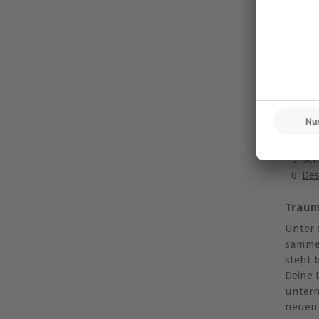
Gesche
versch
jeden 
Unser
We
Ro
Auß
Stä
Sch
Des
Traum
Unter 
sammel
steht 
Deine 
untern
neuen 