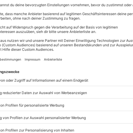
Break SOKOS Hotel Levi, Z
Dusche/WC inkl. Frühstüc
1 Übernachtung im Superi
Golden Crown, Glas-Iglu m
Halbpension
Motorschlittenfahrt auf 
t immer:
Unsere Geschenkboxen
TSELLER
BESTSELLER
chenkbox 3 Tage Du &
Geschenkbox Zeit zu zweit