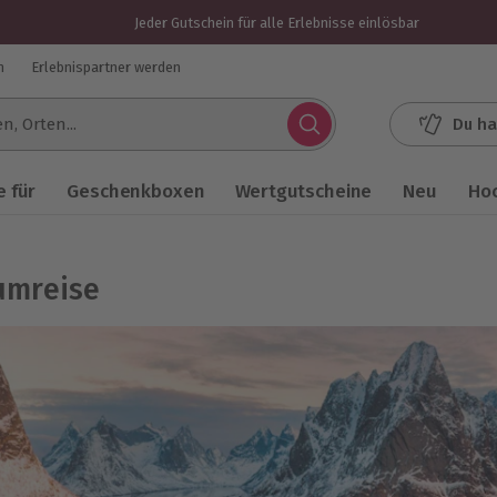
Jeder Gutschein für alle Erlebnisse einlösbar
n
Erlebnispartner werden
Du ha
.
 für
Geschenkboxen
Wertgutscheine
Neu
Ho
umreise