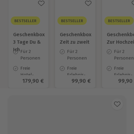
BESTSELLER
BESTSELLER
BESTSELLER
Geschenkbox
Geschenkbox
Geschenkb
3 Tage Du &
Zeit zu zweit
Zur Hochzei
Ich
Für 2
Für 2
Für 2
Personen
Personen
Personen
Freie
Freie
Freie
Hotel-
Erlebnis-
Erlebnis-
Aktueller Preis
179,90 €
Aktueller Preis
99,90 €
Aktuel
99,90
Auswahl
Auswahl
Auswahl
an ca.
an ca. 450
an ca.
130 Orten
Orten
450 Orten