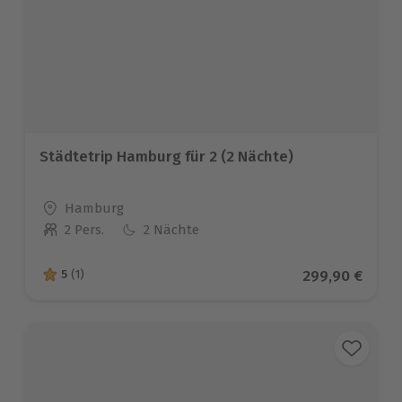
Städtetrip Hamburg für 2 (2 Nächte)
Standort
Hamburg
2 Pers.
2 Nächte
Anzahl der Teilnehmer
Aktueller Prei
299,90 €
5
(1)
5 von 5 Sternen basierend auf 1 Bewertungen