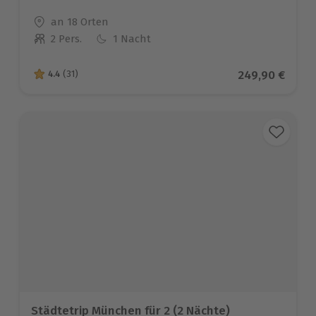
Standort
an 18 Orten
2 Pers.
1 Nacht
Anzahl der Teilnehmer
Aktueller Prei
249,90 €
4.4
(31)
4.4 von 5 Sternen basierend auf 31 Bewertungen
Städtetrip München für 2 (2 Nächte)