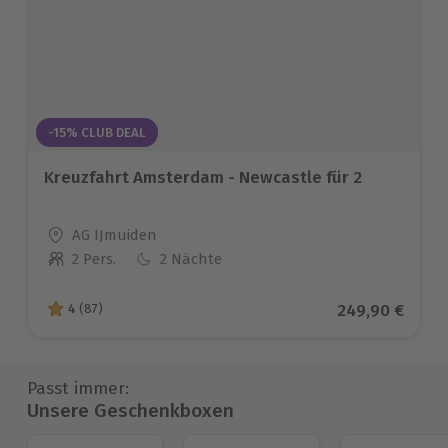
-15% CLUB DEAL
Kreuzfahrt Amsterdam - Newcastle für 2
Standort
AG IJmuiden
2 Pers.
2 Nächte
Anzahl der Teilnehmer
Aktueller Prei
249,90 €
4
(87)
4 von 5 Sternen basierend auf 87 Bewertungen
Passt immer:
Unsere Geschenkboxen