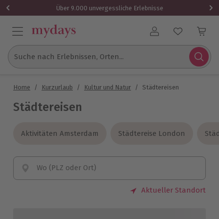
Über 9.000 unvergessliche Erlebnisse
Benutzerkonto
Suche nach Erlebnissen, Orten...
Home
/
Kurzurlaub
/
Kultur und Natur
/
Städtereisen
Städtereisen
Aktivitäten Amsterdam
Aktivitäten Amsterdam
Städtereise London
Städtereise London
Städ
Städ
Wo (PLZ oder Ort)
Aktueller Standort