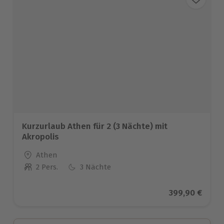
Kurzurlaub Athen für 2 (3 Nächte) mit
Akropolis
Standort
Athen
2 Pers.
3 Nächte
Anzahl der Teilnehmer
Aktueller Prei
399,90 €