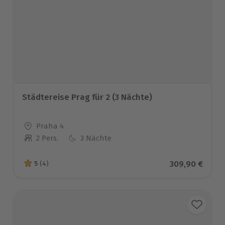
Städtereise Prag für 2 (3 Nächte)
Standort
Praha 4
2 Pers.
3 Nächte
Anzahl der Teilnehmer
Aktueller Prei
309,90 €
5
(4)
5 von 5 Sternen basierend auf 4 Bewertungen