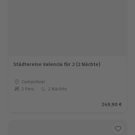
Städtereise Valencia für 2 (2 Nächte)
Standort
Campolivar
2 Pers.
2 Nächte
Anzahl der Teilnehmer
Aktueller Prei
249,90 €