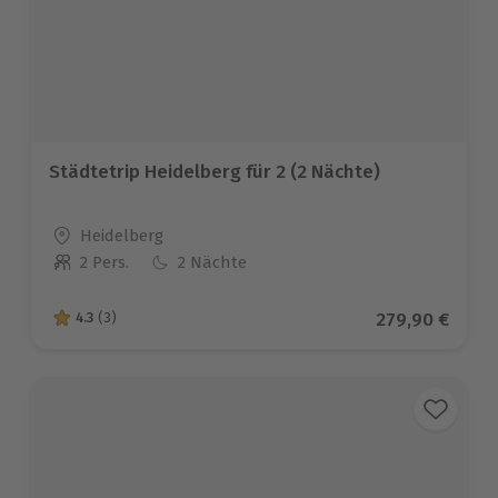
Städtetrip Heidelberg für 2 (2 Nächte)
Standort
Heidelberg
2 Pers.
2 Nächte
Anzahl der Teilnehmer
Aktueller Prei
279,90 €
4.3
(3)
4.3 von 5 Sternen basierend auf 3 Bewertungen