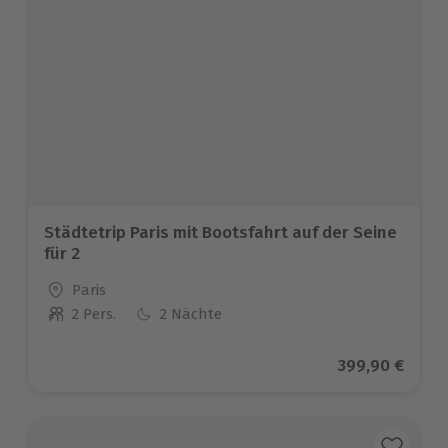
Städtetrip Paris mit Bootsfahrt auf der Seine
für 2
Standort
Paris
2 Pers.
2 Nächte
Anzahl der Teilnehmer
Aktueller Prei
399,90 €