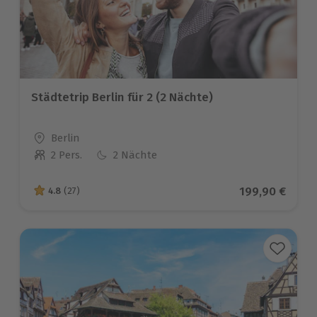
Städtetrip Berlin für 2 (2 Nächte)
Standort
Berlin
2 Pers.
2 Nächte
Anzahl der Teilnehmer
Aktueller Prei
199,90 €
4.8
(27)
4.8 von 5 Sternen basierend auf 27 Bewertungen