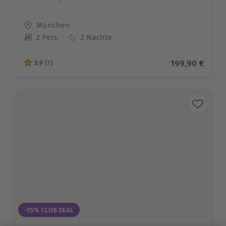
Standort
München
2 Pers.
2 Nächte
Anzahl der Teilnehmer
Aktueller Prei
199,90 €
3.9
(7)
3.9 von 5 Sternen basierend auf 7 Bewertungen
-15% CLUB DEAL