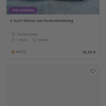
-15% CLUB DEAL
E-Kart fahren am Hockenheimring
Standort
Hockenheim
1 Pers.
50 Min
Anzahl der Teilnehmer
Aktueller Pr
35,90 €
4.6
(11)
4.6 von 5 Sternen basierend auf 11 Bewertungen