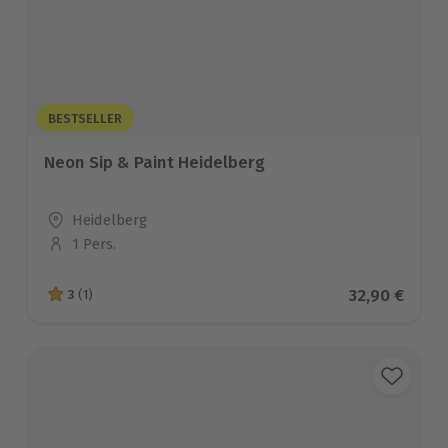
BESTSELLER
Neon Sip & Paint Heidelberg
Standort
Heidelberg
1 Pers.
Anzahl der Teilnehmer
Aktueller Pr
32,90 €
3
(1)
3 von 5 Sternen basierend auf 1 Bewertungen