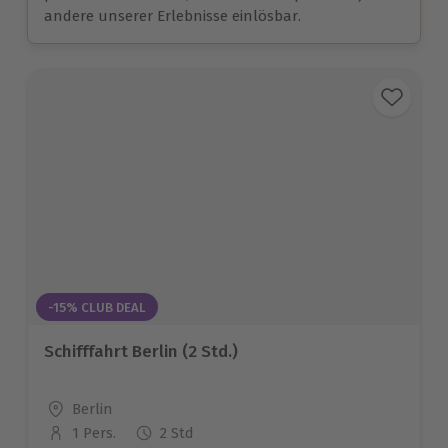
andere unserer Erlebnisse einlösbar.
-15% CLUB DEAL
Schifffahrt Berlin (2 Std.)
Standort
Berlin
1 Pers.
2 Std
Anzahl der Teilnehmer