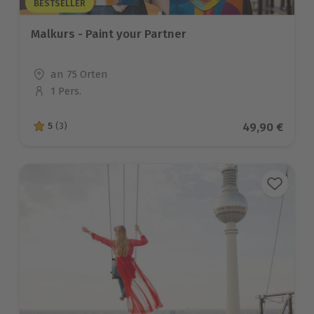
BESTSELLER
Malkurs - Paint your Partner
Standort
an 75 Orten
1 Pers.
Anzahl der Teilnehmer
Aktueller Pre
49,90 €
5
(3)
5 von 5 Sternen basierend auf 3 Bewertungen