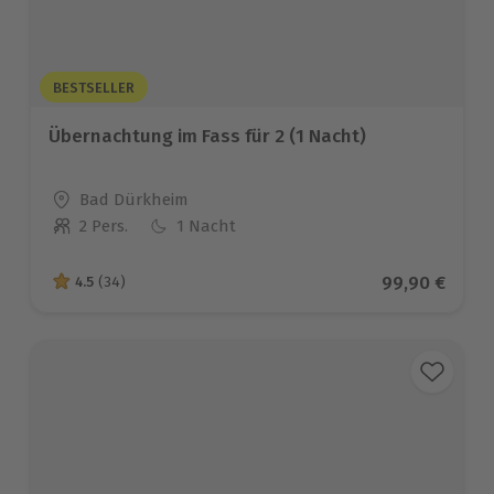
BESTSELLER
Übernachtung im Fass für 2 (1 Nacht)
Standort
Bad Dürkheim
2 Pers.
1 Nacht
Anzahl der Teilnehmer
Aktueller Pre
99,90 €
4.5
(34)
4.5 von 5 Sternen basierend auf 34 Bewertungen