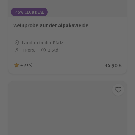
-15% CLUB DEAL
Weinprobe auf der Alpakaweide
Standort
Landau in der Pfalz
1 Pers.
2 Std
Anzahl der Teilnehmer
Aktueller Pr
34,90 €
4.9
(8)
4.9 von 5 Sternen basierend auf 8 Bewertungen