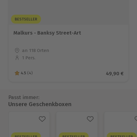
BESTSELLER
Malkurs - Banksy Street-Art
Standort
an 118 Orten
1 Pers.
Anzahl der Teilnehmer
Aktueller Pre
49,90 €
4.5
(4)
4.5 von 5 Sternen basierend auf 4 Bewertungen
Passt immer:
Unsere Geschenkboxen
BESTSELLER
BESTSELLER
BESTSELLER