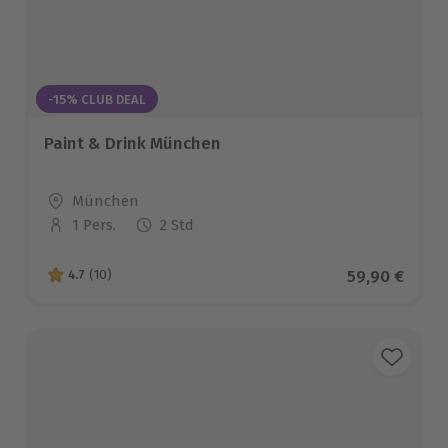
-15% CLUB DEAL
Paint & Drink München
Standort
München
1 Pers.
2 Std
Anzahl der Teilnehmer
Aktueller Pr
59,90 €
4.7
(10)
4.7 von 5 Sternen basierend auf 10 Bewertungen