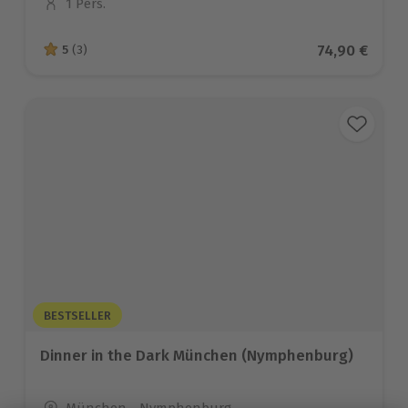
1 Pers.
Anzahl der Teilnehmer
Aktueller Pr
74,90 €
5
(3)
5 von 5 Sternen basierend auf 3 Bewertungen
BESTSELLER
Dinner in the Dark München (Nymphenburg)
Standort
München - Nymphenburg