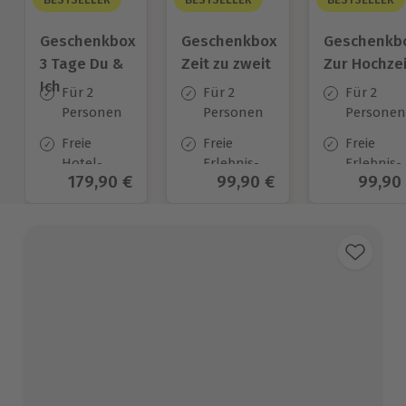
Geschenkbox
Geschenkbox
Geschenkb
3 Tage Du &
Zeit zu zweit
Zur Hochzei
Ich
Für 2
Für 2
Für 2
Personen
Personen
Personen
Freie
Freie
Freie
Hotel-
Erlebnis-
Erlebnis-
Aktueller Preis
179,90 €
Aktueller Preis
99,90 €
Aktuel
99,90
Auswahl
Auswahl
Auswahl
an ca.
an ca. 450
an ca.
130 Orten
Orten
450 Orten