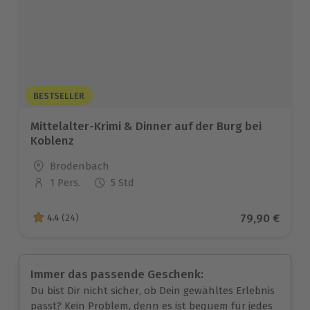
BESTSELLER
Mittelalter-Krimi & Dinner auf der Burg bei
Koblenz
Standort
Brodenbach
1 Pers.
5 Std
Anzahl der Teilnehmer
Aktueller Pr
79,90 €
4.4
(24)
4.4 von 5 Sternen basierend auf 24 Bewertungen
Immer das passende Geschenk:
Du bist Dir nicht sicher, ob Dein gewähltes Erlebnis
passt? Kein Problem, denn es ist bequem für jedes