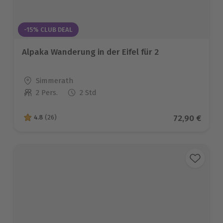
-15% CLUB DEAL
Alpaka Wanderung in der Eifel für 2
Standort
Simmerath
2 Pers.
2 Std
Anzahl der Teilnehmer
Aktueller Pr
72,90 €
4.8
(26)
4.8 von 5 Sternen basierend auf 26 Bewertungen