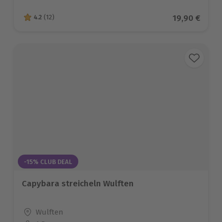
Aktueller Pr
19,90 €
4.2
(12)
4.2 von 5 Sternen basierend auf 12 Bewertungen
-15% CLUB DEAL
Capybara streicheln Wulften
Standort
Wulften