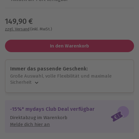
Wähle im nächsten Schritt einen Termin aus
149,90 €
zzgl. Versand
(inkl. MwSt.)
In den Warenkorb
Immer das passende Geschenk:
Große Auswahl, volle Flexibilität und maximale
Sicherheit
Große Auswahl
Über 9.000 unvergessliche Erlebnisse.
Volle Flexibilität
-15%* mydays Club Deal verfügbar
Jeder Gutschein für alle Erlebnisse einlösbar.
Direktabzug im Warenkorb
Maximale Sicherheit
Melde dich hier an
3 Jahre gültig & verlängerbar.