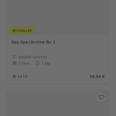
BESTSELLER
Day Spa Linstow für 2
Standort
Dobbin-Linstow
2 Pers.
1 Tag
Anzahl der Teilnehmer
Aktueller Pr
56,90 €
4.5
(2)
4.5 von 5 Sternen basierend auf 2 Bewertungen