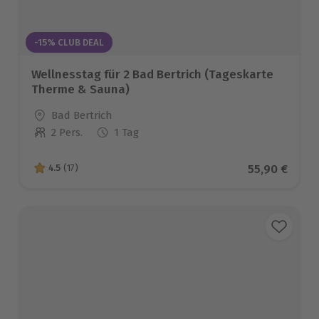
-15% CLUB DEAL
Wellnesstag für 2 Bad Bertrich (Tageskarte
Therme & Sauna)
Standort
Bad Bertrich
2 Pers.
1 Tag
Anzahl der Teilnehmer
Aktueller Pr
55,90 €
4.5
(17)
4.5 von 5 Sternen basierend auf 17 Bewertungen