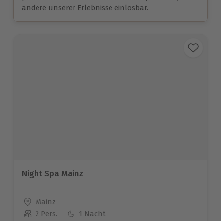
andere unserer Erlebnisse einlösbar.
Night Spa Mainz
Standort
Mainz
2 Pers.
1 Nacht
Anzahl der Teilnehmer