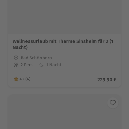
Wellnessurlaub mit Therme Sinsheim für 2 (1
Nacht)
Standort
Bad Schönborn
2 Pers.
1 Nacht
Anzahl der Teilnehmer
Aktueller Prei
229,90 €
4.3
(4)
4.3 von 5 Sternen basierend auf 4 Bewertungen