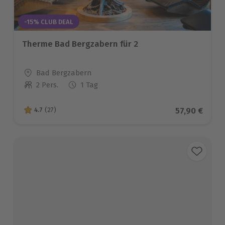
-15% CLUB DEAL
Therme Bad Bergzabern für 2
Standort
Bad Bergzabern
2 Pers.
1 Tag
Anzahl der Teilnehmer
Aktueller Pr
57,90 €
4.7
(27)
4.7 von 5 Sternen basierend auf 27 Bewertungen