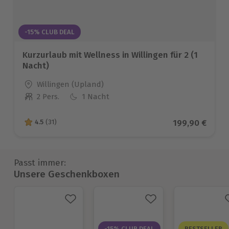
-15% CLUB DEAL
Kurzurlaub mit Wellness in Willingen für 2 (1
Nacht)
Standort
Willingen (Upland)
2 Pers.
1 Nacht
Anzahl der Teilnehmer
Aktueller Prei
199,90 €
4.5
(31)
4.5 von 5 Sternen basierend auf 31 Bewertungen
Passt immer:
Unsere Geschenkboxen
-15% CLUB DEAL
BESTSELLER