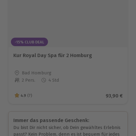
-15% CLUB DEAL
Kur Royal Day Spa für 2 Homburg
Standort
Bad Homburg
2 Pers.
4 Std
Anzahl der Teilnehmer
Aktueller Pr
93,90 €
4.9
(7)
4.9 von 5 Sternen basierend auf 7 Bewertungen
Immer das passende Geschenk:
Du bist Dir nicht sicher, ob Dein gewähltes Erlebnis
passt? Kein Problem, denn es ist bequem für jedes