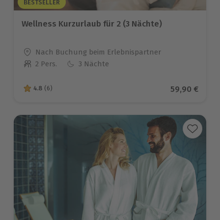
BESTSELLER
Wellness Kurzurlaub für 2 (3 Nächte)
Standort
Nach Buchung beim Erlebnispartner
2 Pers.
3 Nächte
Anzahl der Teilnehmer
Aktueller Pr
59,90 €
4.8
(6)
4.8 von 5 Sternen basierend auf 6 Bewertungen