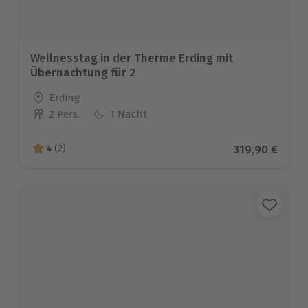
Wellnesstag in der Therme Erding mit
Übernachtung für 2
Standort
Erding
2 Pers.
1 Nacht
Anzahl der Teilnehmer
Aktueller Pre
319,90 €
4
(2)
4 von 5 Sternen basierend auf 2 Bewertungen