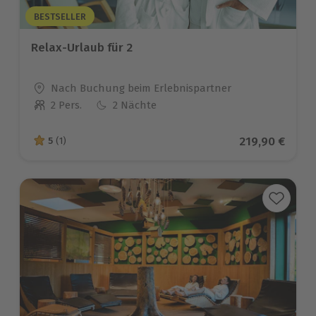
BESTSELLER
Relax-Urlaub für 2
Standort
Nach Buchung beim Erlebnispartner
2 Pers.
2 Nächte
Anzahl der Teilnehmer
Aktueller Pre
219,90 €
5
(1)
5 von 5 Sternen basierend auf 1 Bewertungen