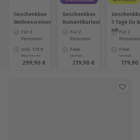
Geschenkbox
Geschenkbox
Geschenkb
Wellnessreisen
Romantikurlaub
3 Tage Du 
Ich
Für 2
Für 2
Für 2
Personen
Personen
Personen
Inkl. 170 €
Freie
Freie
Wertgutschein
Hotel-
Hotel-
Aktueller Preis
299,90 €
Aktueller Preis
219,90 €
Aktuell
179,90
zur
Auswahl
Auswahl
Anrechnung
an ca.
an ca.
auf
50 Orten
130 Orten
verpflichtend
zuzubuchendes
Frühstück
und
Abendessen*