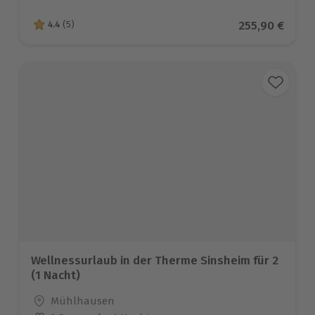
Aktueller Pre
255,90 €
4.4
(5)
4.4 von 5 Sternen basierend auf 5 Bewertungen
Wellnessurlaub in der Therme Sinsheim für 2
(1 Nacht)
Standort
Mühlhausen