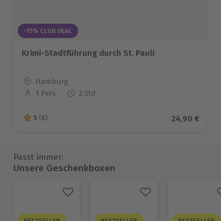
-15% CLUB DEAL
Krimi-Stadtführung durch St. Pauli
Standort
Hamburg
1 Pers.
2 Std
Anzahl der Teilnehmer
Aktueller Pr
24,90 €
5
(8)
5 von 5 Sternen basierend auf 8 Bewertungen
Passt immer:
Unsere Geschenkboxen
BESTSELLER
BESTSELLER
BESTSELLER