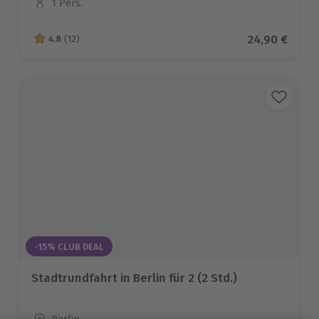
1 Pers.
Anzahl der Teilnehmer
Aktueller Pr
24,90 €
4.8
(12)
4.8 von 5 Sternen basierend auf 12 Bewertungen
-15% CLUB DEAL
Stadtrundfahrt in Berlin für 2 (2 Std.)
Standort
Berlin