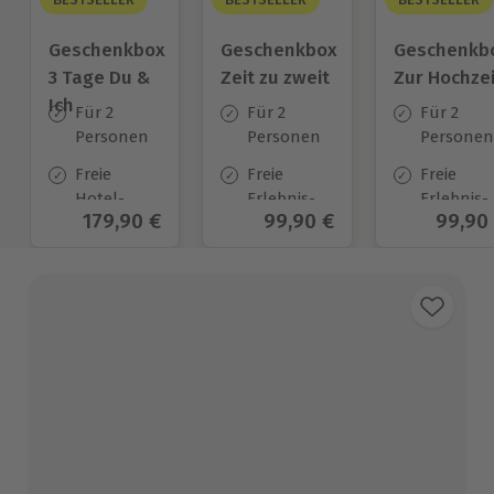
Geschenkbox
Geschenkbox
Geschenkb
3 Tage Du &
Zeit zu zweit
Zur Hochzei
Ich
Für 2
Für 2
Für 2
Personen
Personen
Personen
Freie
Freie
Freie
Hotel-
Erlebnis-
Erlebnis-
Aktueller Preis
179,90 €
Aktueller Preis
99,90 €
Aktuel
99,90
Auswahl
Auswahl
Auswahl
an ca.
an ca. 450
an ca.
130 Orten
Orten
450 Orten