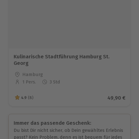
Kulinarische Stadtführung Hamburg St.
Georg
Standort
Hamburg
1 Pers.
3 Std
Anzahl der Teilnehmer
Aktueller Pre
49,90 €
4.9
(8)
4.9 von 5 Sternen basierend auf 8 Bewertungen
Immer das passende Geschenk:
Du bist Dir nicht sicher, ob Dein gewähltes Erlebnis
passt? Kein Problem, denn es ist bequem für jedes