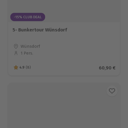
-15% CLUB DEAL
5- Bunkertour Wünsdorf
Standort
Wünsdorf
1 Pers.
Anzahl der Teilnehmer
Aktueller Pre
60,90 €
4.9
(8)
4.9 von 5 Sternen basierend auf 8 Bewertungen