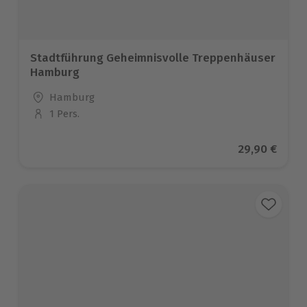
Stadtführung Geheimnisvolle Treppenhäuser
Hamburg
Standort
Hamburg
1 Pers.
Anzahl der Teilnehmer
Aktueller Pr
29,90 €