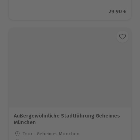
Aktueller Pr
29,90 €
Außergewöhnliche Stadtführung Geheimes
München
Standort
Tour - Geheimes München