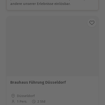
andere unserer Erlebnisse einlösbar.
Brauhaus Führung Düsseldorf
Standort
Düsseldorf
1 Pers.
2 Std
Anzahl der Teilnehmer