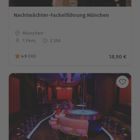
Nachtwächter-Fackelführung München
Standort
München
1 Pers.
2 Std
Anzahl der Teilnehmer
Aktueller Pr
18,90 €
4.9
(30)
4.9 von 5 Sternen basierend auf 30 Bewertungen