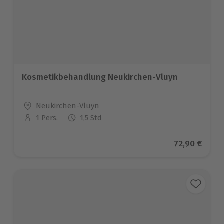
Kosmetikbehandlung Neukirchen-Vluyn
Standort
Neukirchen-Vluyn
1 Pers.
1,5 Std
Anzahl der Teilnehmer
Aktueller Pr
72,90 €