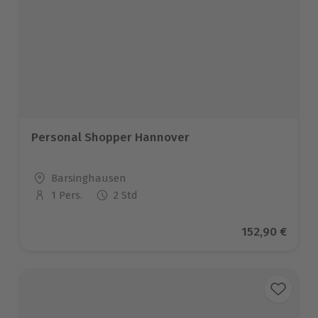
Personal Shopper Hannover
Standort
Barsinghausen
1 Pers.
2 Std
Anzahl der Teilnehmer
Aktueller Pre
152,90 €