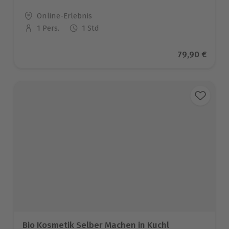
Standort
Online-Erlebnis
1 Pers.
1 Std
Anzahl der Teilnehmer
Aktueller Pr
79,90 €
Bio Kosmetik Selber Machen in Kuchl