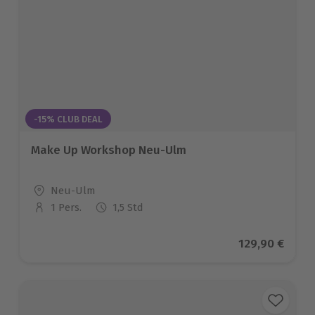
-15% CLUB DEAL
Make Up Workshop Neu-Ulm
Standort
Neu-Ulm
1 Pers.
1,5 Std
Anzahl der Teilnehmer
Aktueller Pre
129,90 €