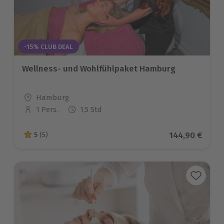
-15% CLUB DEAL
Wellness- und Wohlfühlpaket Hamburg
Standort
Hamburg
1 Pers.
1,5 Std
Anzahl der Teilnehmer
Aktueller Prei
144,90 €
5
(5)
5 von 5 Sternen basierend auf 5 Bewertungen