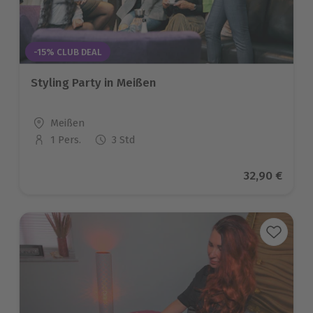
-15% CLUB DEAL
Styling Party in Meißen
Standort
Meißen
1 Pers.
3 Std
Anzahl der Teilnehmer
Aktueller Pr
32,90 €