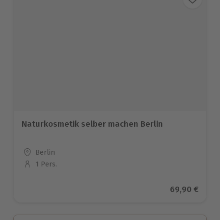
Naturkosmetik selber machen Berlin
Standort
Berlin
1 Pers.
Anzahl der Teilnehmer
Aktueller Pre
69,90 €