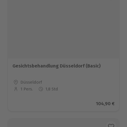
Gesichtsbehandlung Düsseldorf (Basic)
Standort
Düsseldorf
1 Pers.
1,8 Std
Anzahl der Teilnehmer
Aktueller Prei
104,90 €