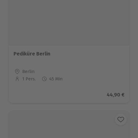
Pediküre Berlin
Standort
Berlin
1 Pers.
45 Min
Anzahl der Teilnehmer
Aktueller Pre
44,90 €