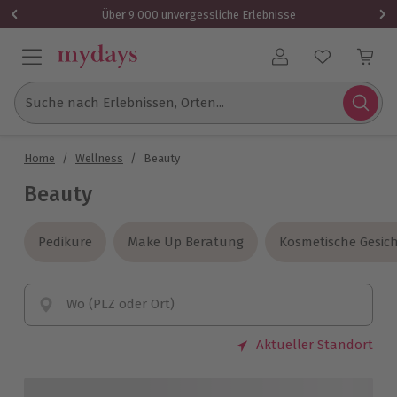
Über 9.000 unvergessliche Erlebnisse
Benutzerkonto
Suche nach Erlebnissen, Orten...
Home
/
Wellness
/
Beauty
Beauty
Pediküre
Pediküre
Make Up Beratung
Make Up Beratung
Kosmetische Gesi
Kosmetische Gesi
Wo (PLZ oder Ort)
Aktueller Standort