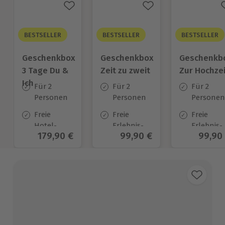
BESTSELLER
BESTSELLER
BESTSELLER
Geschenkbox
Geschenkbox
Geschenkb
3 Tage Du &
Zeit zu zweit
Zur Hochzei
Ich
Für 2
Für 2
Für 2
Personen
Personen
Personen
Freie
Freie
Freie
Hotel-
Erlebnis-
Erlebnis-
Aktueller Preis
179,90 €
Aktueller Preis
99,90 €
Aktuel
99,90
Auswahl
Auswahl
Auswahl
an ca.
an ca. 450
an ca.
130 Orten
Orten
450 Orten