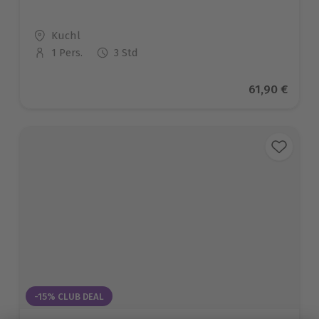
Standort
Kuchl
1 Pers.
3 Std
Anzahl der Teilnehmer
Aktueller Pr
61,90 €
-15% CLUB DEAL