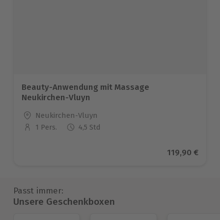
Beauty-Anwendung mit Massage
Neukirchen-Vluyn
Standort
Neukirchen-Vluyn
1 Pers.
4,5 Std
Anzahl der Teilnehmer
Aktueller Pre
119,90 €
Passt immer:
Unsere Geschenkboxen