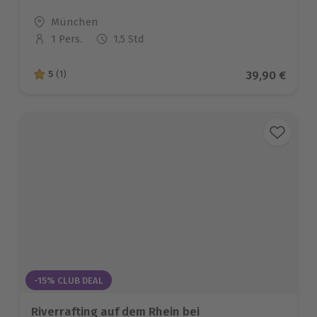
Standort
München
1 Pers.
1,5 Std
Anzahl der Teilnehmer
Aktueller Pr
39,90 €
5
(1)
5 von 5 Sternen basierend auf 1 Bewertungen
-15% CLUB DEAL
Riverrafting auf dem Rhein bei