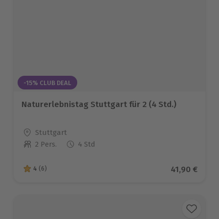
-15% CLUB DEAL
Naturerlebnistag Stuttgart für 2 (4 Std.)
Standort
Stuttgart
2 Pers.
4 Std
Anzahl der Teilnehmer
Aktueller Pr
41,90 €
4
(6)
4 von 5 Sternen basierend auf 6 Bewertungen