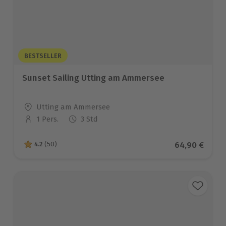
BESTSELLER
Sunset Sailing Utting am Ammersee
Standort
Utting am Ammersee
1 Pers.
3 Std
Anzahl der Teilnehmer
Aktueller Pre
64,90 €
4.2
(50)
4.2 von 5 Sternen basierend auf 50 Bewertungen