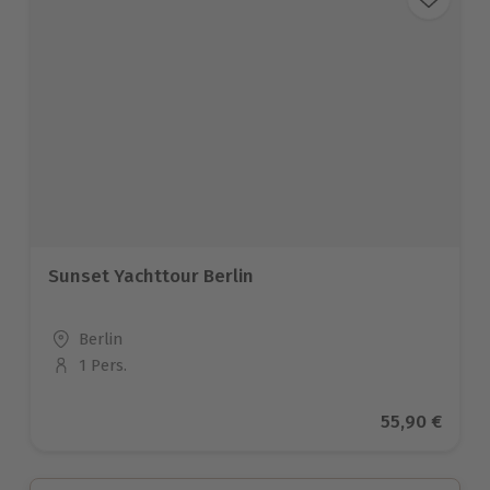
Sunset Yachttour Berlin
Standort
Berlin
1 Pers.
Anzahl der Teilnehmer
Aktueller Pr
55,90 €