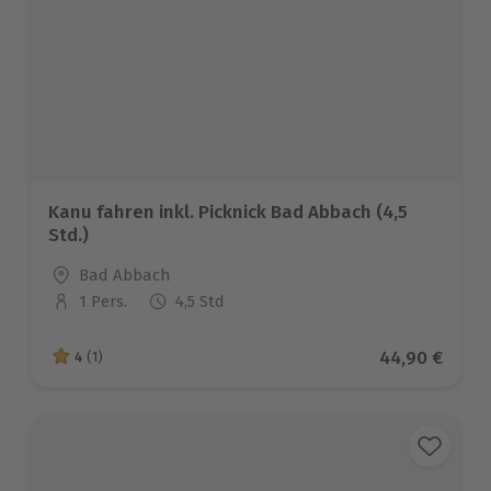
Kanu fahren inkl. Picknick Bad Abbach (4,5
Std.)
Standort
Bad Abbach
1 Pers.
4,5 Std
Anzahl der Teilnehmer
Aktueller Pre
44,90 €
4
(1)
4 von 5 Sternen basierend auf 1 Bewertungen