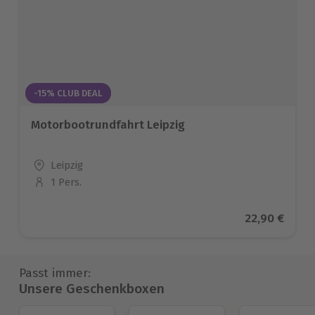
-15% CLUB DEAL
Motorbootrundfahrt Leipzig
Standort
Leipzig
1 Pers.
Anzahl der Teilnehmer
Aktueller Pr
22,90 €
Passt immer:
Unsere Geschenkboxen