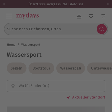
Über 9.000 unvergessliche Erlebnisse
Benutzerkonto
Suche nach Erlebnissen, Orten...
Home
/
Wassersport
Wassersport
Segeln
Segeln
Bootstour
Bootstour
Wasserspaß
Wasserspaß
Unterwasse
Unterwasse
Wo (PLZ oder Ort)
Aktueller Standort