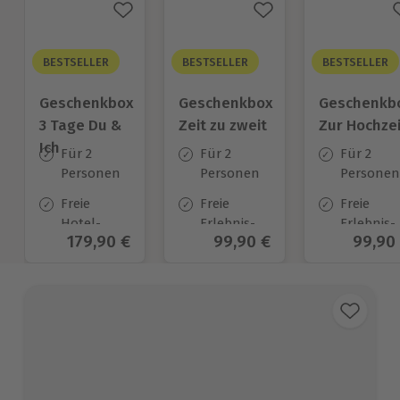
BESTSELLER
BESTSELLER
BESTSELLER
Geschenkbox
Geschenkbox
Geschenkb
3 Tage Du &
Zeit zu zweit
Zur Hochzei
Ich
Für 2
Für 2
Für 2
Personen
Personen
Personen
Freie
Freie
Freie
Hotel-
Erlebnis-
Erlebnis-
Aktueller Preis
179,90 €
Aktueller Preis
99,90 €
Aktuel
99,90
Auswahl
Auswahl
Auswahl
an ca.
an ca. 450
an ca.
130 Orten
Orten
450 Orten