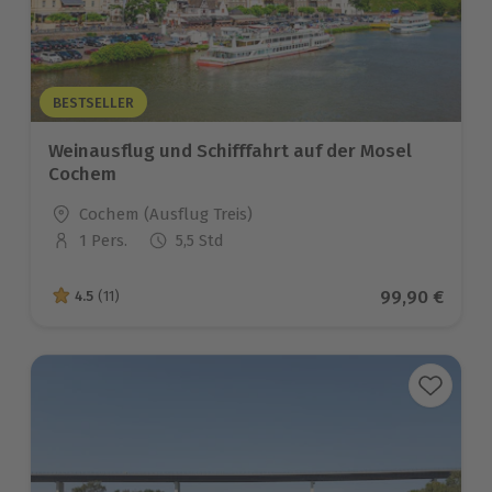
BESTSELLER
Weinausflug und Schifffahrt auf der Mosel
Cochem
Standort
Cochem (Ausflug Treis)
1 Pers.
5,5 Std
Anzahl der Teilnehmer
Aktueller Pre
99,90 €
4.5
(11)
4.5 von 5 Sternen basierend auf 11 Bewertungen