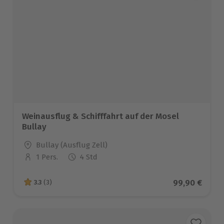
Weinausflug & Schifffahrt auf der Mosel
Bullay
Standort
Bullay (Ausflug Zell)
1 Pers.
4 Std
Anzahl der Teilnehmer
Aktueller Pre
99,90 €
3.3
(3)
3.3 von 5 Sternen basierend auf 3 Bewertungen