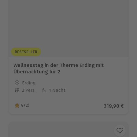
BESTSELLER
Wellnesstag in der Therme Erding mit
Übernachtung für 2
Standort
Erding
2 Pers.
1 Nacht
Anzahl der Teilnehmer
Aktueller Pre
319,90 €
4
(2)
4 von 5 Sternen basierend auf 2 Bewertungen