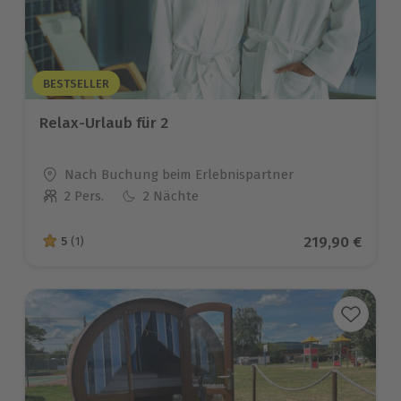
BESTSELLER
Relax-Urlaub für 2
Standort
Nach Buchung beim Erlebnispartner
2 Pers.
2 Nächte
Anzahl der Teilnehmer
Aktueller Pre
219,90 €
5
(1)
5 von 5 Sternen basierend auf 1 Bewertungen