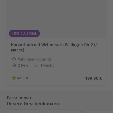
-15% CLUB DEAL
Kurzurlaub mit Wellness in Willingen für 2 (1
Nacht)
Standort
Willingen (Upland)
2 Pers.
1 Nacht
Anzahl der Teilnehmer
Aktueller Prei
199,90 €
4.5
(31)
4.5 von 5 Sternen basierend auf 31 Bewertungen
Passt immer:
Unsere Geschenkboxen