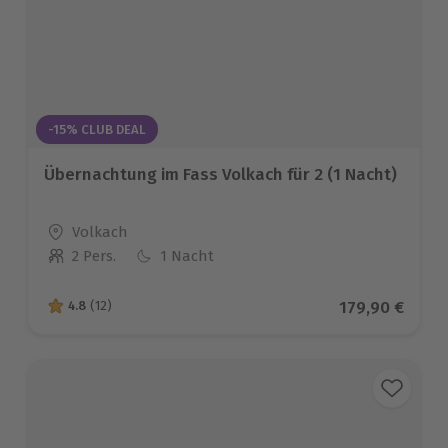
-15% CLUB DEAL
Übernachtung im Fass Volkach für 2 (1 Nacht)
Standort
Volkach
2 Pers.
1 Nacht
Anzahl der Teilnehmer
Aktueller Pre
179,90 €
4.8
(12)
4.8 von 5 Sternen basierend auf 12 Bewertungen