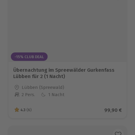
-15% CLUB DEAL
Übernachtung im Spreewälder Gurkenfass
Lübben für 2 (1 Nacht)
Standort
Lübben (Spreewald)
2 Pers.
1 Nacht
Anzahl der Teilnehmer
Aktueller Pre
99,90 €
4.3
(6)
4.3 von 5 Sternen basierend auf 6 Bewertungen