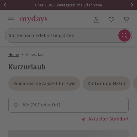
Über 9.000 unvergessliche Erlebnisse
Benutzerkonto
Suche nach Erlebnissen, Orten...
Home
/
Kurzurlaub
Kurzurlaub
Romantische Auszeit für zwei
Romantische Auszeit für zwei
Kultur und Natur
Kultur und Natur
Wo (PLZ oder Ort)
Aktueller Standort