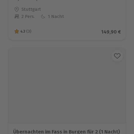
Standort
Stuttgart
2 Pers.
1 Nacht
Anzahl der Teilnehmer
Aktueller Prei
149,90 €
4.3
(3)
4.3 von 5 Sternen basierend auf 3 Bewertungen
Übernachten im Fass in Burgen für 2 (1 Nacht)