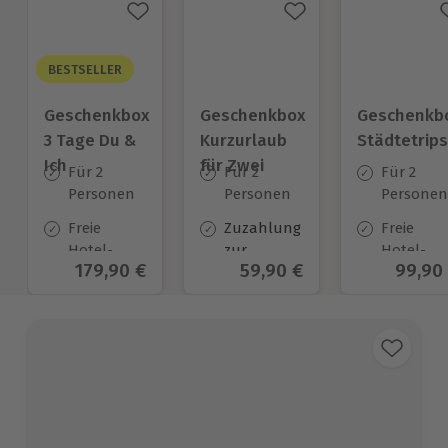
BESTSELLER
Geschenkbox
Geschenkbox
Geschenkb
3 Tage Du &
Kurzurlaub
Städtetrips
Ich
für Zwei
Für 2
Für 2
Für 2
Personen
Personen
Personen
Freie
Zuzahlung
Freie
Hotel-
zur
Hotel-
Aktueller Preis
179,90 €
Aktueller Preis
59,90 €
Aktuel
99,90
Auswahl
Halbpension
Auswahl
an ca.
verpflichtend*
an ca. 84
130 Orten
Orten