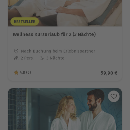
BESTSELLER
Wellness Kurzurlaub für 2 (3 Nächte)
Standort
Nach Buchung beim Erlebnispartner
2 Pers.
3 Nächte
Anzahl der Teilnehmer
Aktueller Pr
59,90 €
4.8
(6)
4.8 von 5 Sternen basierend auf 6 Bewertungen