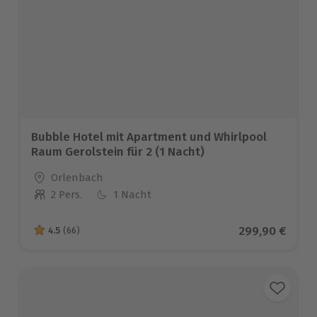
Bubble Hotel mit Apartment und Whirlpool
Raum Gerolstein für 2 (1 Nacht)
Standort
Orlenbach
2 Pers.
1 Nacht
Anzahl der Teilnehmer
Aktueller Prei
299,90 €
4.5
(66)
4.5 von 5 Sternen basierend auf 66 Bewertungen