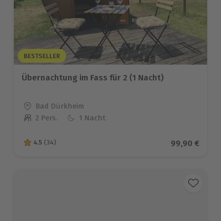
BESTSELLER
Übernachtung im Fass für 2 (1 Nacht)
Standort
Bad Dürkheim
2 Pers.
1 Nacht
Anzahl der Teilnehmer
Aktueller Pre
99,90 €
4.5
(34)
4.5 von 5 Sternen basierend auf 34 Bewertungen