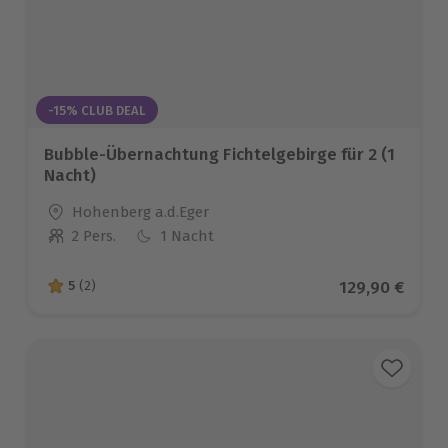
-15% CLUB DEAL
Bubble-Übernachtung Fichtelgebirge für 2 (1
Nacht)
Standort
Hohenberg a.d.Eger
2 Pers.
1 Nacht
Anzahl der Teilnehmer
Aktueller Pre
129,90 €
5
(2)
5 von 5 Sternen basierend auf 2 Bewertungen