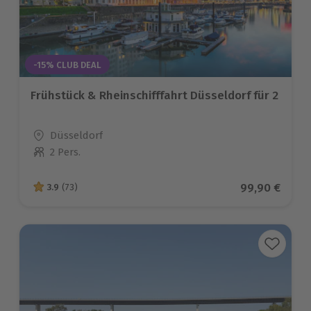
-15% CLUB DEAL
Frühstück & Rheinschifffahrt Düsseldorf für 2
Standort
Düsseldorf
2 Pers.
Anzahl der Teilnehmer
Aktueller Pre
99,90 €
3.9
(73)
3.9 von 5 Sternen basierend auf 73 Bewertungen