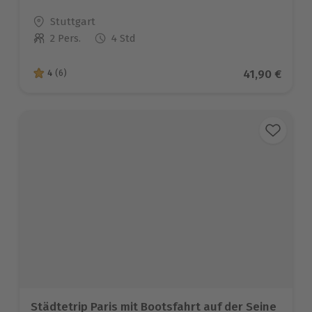
Standort
Stuttgart
2 Pers.
4 Std
Anzahl der Teilnehmer
Aktueller Pr
41,90 €
4
(6)
4 von 5 Sternen basierend auf 6 Bewertungen
Städtetrip Paris mit Bootsfahrt auf der Seine