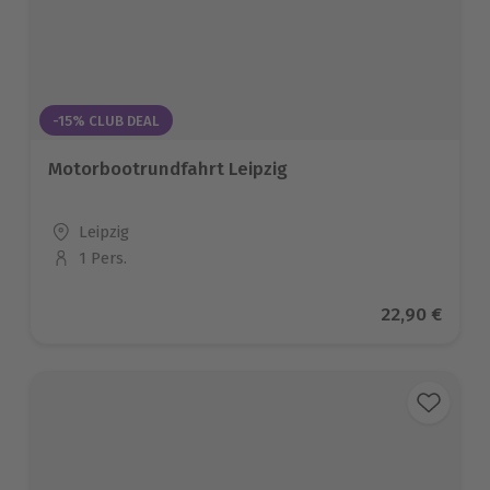
-15% CLUB DEAL
Motorbootrundfahrt Leipzig
Standort
Leipzig
1 Pers.
Anzahl der Teilnehmer
Aktueller Pr
22,90 €