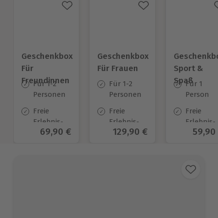
Geschenkbox
Geschenkbox
Geschenkb
Für
Für Frauen
Sport &
Freundinnen
Spaß
Für 1-2
Für 1-2
Für 1
Personen
Personen
Person
Freie
Freie
Freie
Erlebnis-
Erlebnis-
Erlebnis-
Aktueller Preis
69,90 €
Aktueller Preis
129,90 €
Aktuel
59,90
Auswahl
Auswahl
Auswahl
an ca.
an ca.
an ca.
1.338 Orten
1.776 Orten
974 Orten