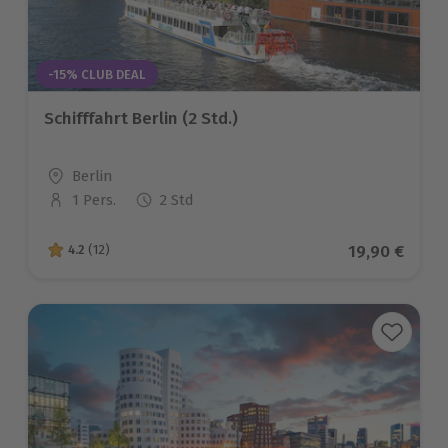
-15% CLUB DEAL
Schifffahrt Berlin (2 Std.)
Standort
Berlin
1 Pers.
2 Std
Anzahl der Teilnehmer
Aktueller Pr
19,90 €
4.2
(12)
4.2 von 5 Sternen basierend auf 12 Bewertungen