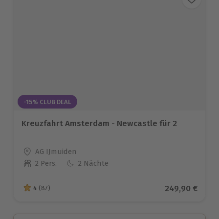
-15% CLUB DEAL
Kreuzfahrt Amsterdam - Newcastle für 2
Standort
AG IJmuiden
2 Pers.
2 Nächte
Anzahl der Teilnehmer
Aktueller Prei
249,90 €
4
(87)
4 von 5 Sternen basierend auf 87 Bewertungen