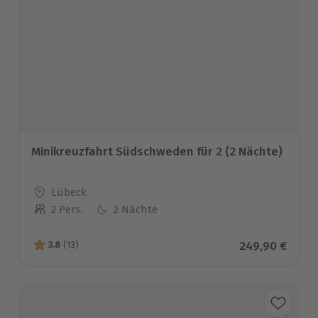
Minikreuzfahrt Südschweden für 2 (2 Nächte)
Standort
Lübeck
2 Pers.
2 Nächte
Anzahl der Teilnehmer
Aktueller Prei
249,90 €
3.8
(13)
3.8 von 5 Sternen basierend auf 13 Bewertungen