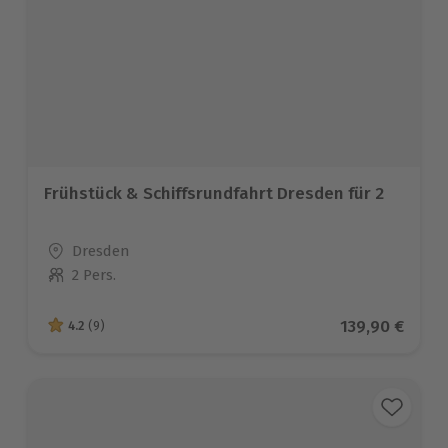
Frühstück & Schiffsrundfahrt Dresden für 2
Standort
Dresden
2 Pers.
Anzahl der Teilnehmer
Aktueller Pre
139,90 €
4.2
(9)
4.2 von 5 Sternen basierend auf 9 Bewertungen