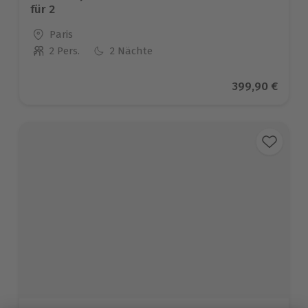
für 2
Standort
Paris
2 Pers.
2 Nächte
Anzahl der Teilnehmer
Aktueller Prei
399,90 €