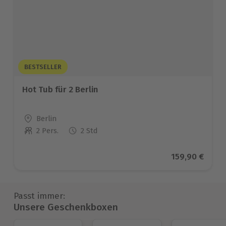
BESTSELLER
Hot Tub für 2 Berlin
Standort
Berlin
2 Pers.
2 Std
Anzahl der Teilnehmer
Aktueller Pre
159,90 €
Passt immer:
Unsere Geschenkboxen