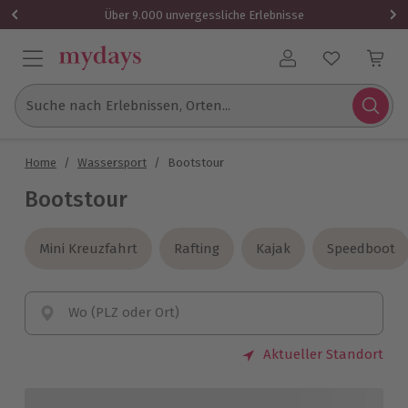
Über 9.000 unvergessliche Erlebnisse
Benutzerkonto
Suche nach Erlebnissen, Orten...
Home
/
Wassersport
/
Bootstour
Bootstour
Mini Kreuzfahrt
Mini Kreuzfahrt
Rafting
Rafting
Kajak
Kajak
Speedboot
Speedboot
Wo (PLZ oder Ort)
Aktueller Standort