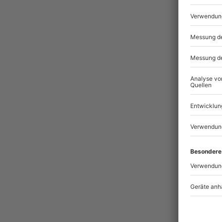
Pass
BES