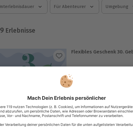
mterlebnisdauer
Für Abenteurer
Umgebung
49
Erlebnisse
Flexibles Geschenk 30. Ge
Betrag ab 20 Euro flexibe
Einlösbar in über 9.000 Er
3 Jahre gültig ab Ende de
Per Post oder PDF erhältli
Flexibles Geschenk Happy
NEU