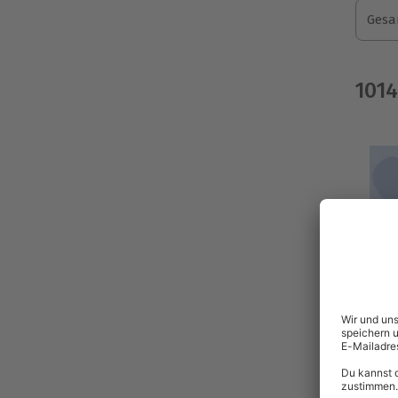
Gesa
101