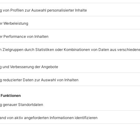
Flexibles Geschenk Alles 
Betrag ab 20 Euro flexibe
Einlösbar in über 9.000 Er
3 Jahre gültig ab Ende de
Mit passender Geschenkve
Per Post oder PDF erhältli
t immer:
Unsere Geschenkboxen
TSELLER