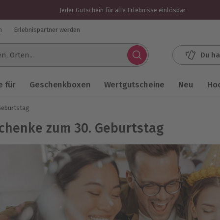
Jeder Gutschein für alle Erlebnisse einlösbar
n
Erlebnispartner werden
Du ha
.
 für
Geschenkboxen
Wertgutscheine
Neu
Ho
Geburtstag
chenke zum 30. Geburtstag