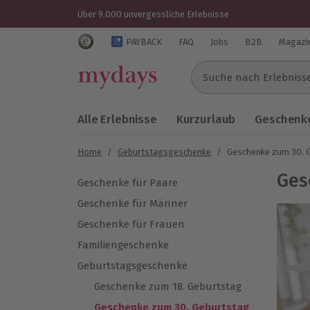
Über 9.000 unvergessliche Erlebnisse
Trustedshops Bewertungen für mydays.de
PAYBACK
FAQ
Jobs
B2B
Magazi
Suche nach Erlebnissen..
Alle Erlebnisse
Kurzurlaub
Geschenke
Home
/
Geburtstagsgeschenke
/
Geschenke zum 30. 
Ges
Geschenke für Paare
Geschenke für Männer
Geschenke für Frauen
Familiengeschenke
Geburtstagsgeschenke
Geschenke zum 18. Geburtstag
Geschenke zum 30. Geburtstag