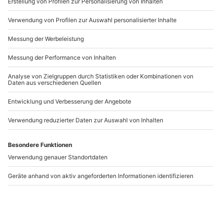
www.b2b.mydays.de/
Artikelnummer
:
61530
Andere Produkte entdecken
BESTSELLER
BESTSELLER
Malkurs - Banksy
Geschenkbox Zeit zu
Street-Art
zweit
an 116 Orten
1 Person
2 Personen