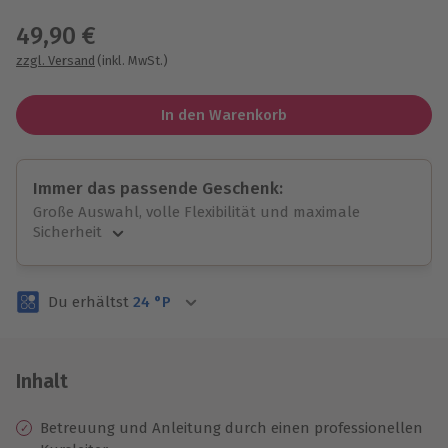
Wähle im nächsten Schritt Ort und Termin aus
49,90 €
zzgl. Versand
(inkl. MwSt.)
In den Warenkorb
Immer das passende Geschenk:
Große Auswahl, volle Flexibilität und maximale
Sicherheit
Große Auswahl
Über 9.000 unvergessliche Erlebnisse.
Du erhältst
24
°P
Volle Flexibilität
Jeder Gutschein für alle Erlebnisse einlösbar.
Maximale Sicherheit
3 Jahre gültig & verlängerbar.
Inhalt
Betreuung und Anleitung durch einen professionellen