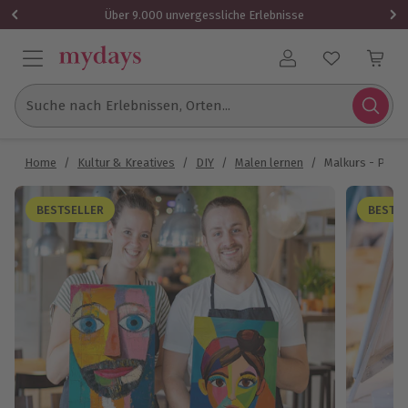
Über 9.000 unvergessliche Erlebnisse
Benutzerkonto
Suche nach Erlebnissen, Orten...
Home
/
Kultur & Kreatives
/
DIY
/
Malen lernen
/
Malkurs - Paint
BESTSELLER
BESTS