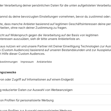
Erlebnisse.
Volle Flexibi
Jeder Gutsc
einlösbar.
Maximale S
3 Jahre gül
m Wertgutschein findet Dein
fst Du besondere Momente, die in
.
ei
www.mydays.de/einloesen
und
en Wert deines Gutscheins
ch bezahlen. Wenn noch etwas