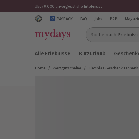
Über 9.000 unvergessliche Erlebnisse
Trustedshops Bewertungen für mydays.de
PAYBACK
FAQ
Jobs
B2B
Magazi
Suche nach Erlebnissen..
Alle Erlebnisse
Kurzurlaub
Geschenke
Home
/
Wertgutscheine
/
Flexibles Geschenk Tannen
Bild 1 von 7