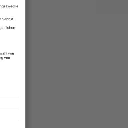
lität
hein für alle Erlebnisse
icherheit
tig & verlängerbar.