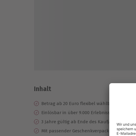
Inhalt
Betrag ab 20 Euro flexibel wählbar
Einlösbar in über 9.000 Erlebnisse
3 Jahre gültig ab Ende des Kaufjahres
Mit passender Geschenkverpackung erhältl