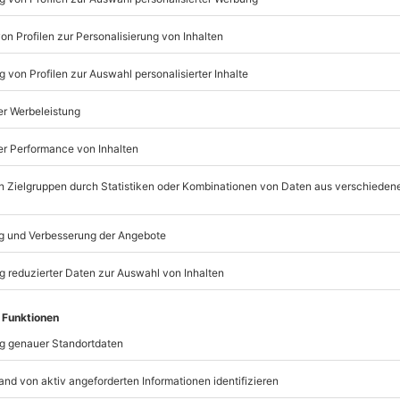
erwenden.
mydays
GmbH
Mühldorfstraße 8
81671
München
eiten, außer an bundesweiten