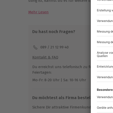
übrig ist, kannst du es für weitere Erlebnisse v
Mehr Lesen
Du hast noch Fragen?
089 / 21 12 99 40
Kontakt & FAQ
Du erreichst uns telefonisch zu folgenden Z
Feiertagen:
Mo-Fr: 8-20 Uhr | Sa: 10-16 Uhr
Du möchtest als Firma bestellen?
Sichere Dir attraktive Firmenkunden Vorteile.