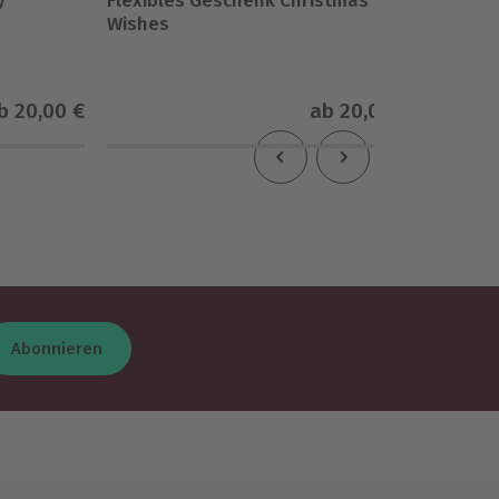
y
Flexibles Geschenk Christmas
Flexibl
Wishes
Weihna
b
20,00 €
ab
20,00 €
Abonnieren