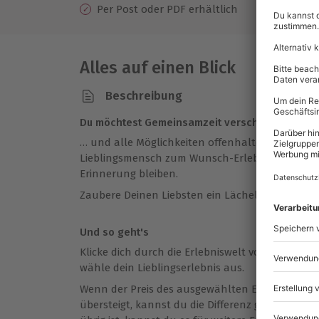
Per Post oder PDF erhältlich
Alles auf einen Blick
Beschreibung
Du möchtest Gemeinsamzeit verschenken…
… und alle Möglichkeiten offenhalten? Mit eine
Lieblingsmensch zum Wunsch-Erlebnis. So schaf
Erinnerung bleiben.
Zaubere Deinen Liebsten ein Lächeln ins Gesicht
Und so geht's
Klicke dich durch die Erlebniswelt von mydays b
wähle dein Lieblingserlebnis aus.
Wenn der Preis des ausgewählten Erlebnisses d
übersteigt, kannst du die Differenz ganz einfa