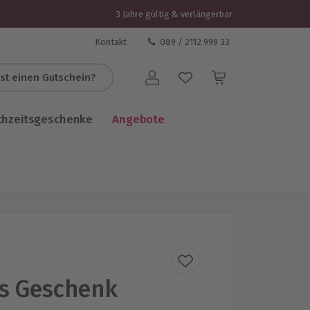
3 Jahre gültig & verlängerbar
Kontakt
089 / 2112 999 33
st einen Gutschein?
Benutzerkonto
chzeitsgeschenke
Angebote
es Geschenk