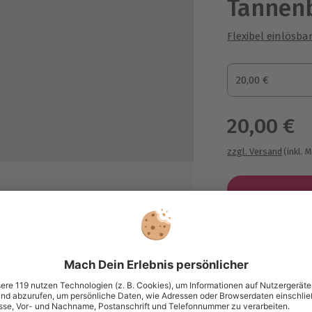
Tannen
Flexibel einlösba
Gutscheinbetrag
20,00 €
Gutscheinbetra
20,00 €
zzgl. Versand
(inkl. 
Immer das p
Große Auswahl, 
maximale Siche
Große Aus
ich
Über 9.000 