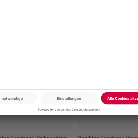
r: 9-17 Uhr
www.b2b.mydays.de/
en