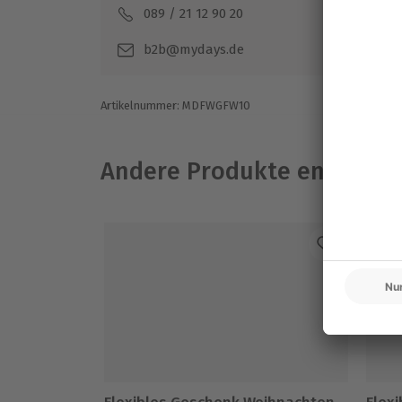
089 / 21 12 90 20
Mo-F
b2b@mydays.de
Artikelnummer
:
MDFWGFW10
Andere Produkte entdeck