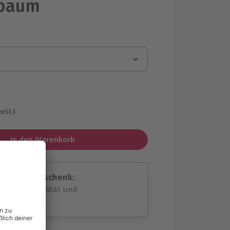
baum
r
g
MwSt.)
In den Warenkorb
assende Geschenk:
volle Flexibilität und
rheit
wahl
unvergessliche