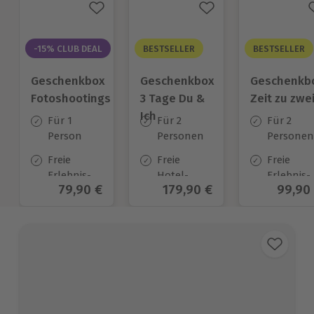
-15% CLUB DEAL
BESTSELLER
BESTSELLER
Geschenkbox
Geschenkbox
Geschenkb
Fotoshootings
3 Tage Du &
Zeit zu zwe
Ich
Für 1
Für 2
Für 2
Person
Personen
Personen
Freie
Freie
Freie
Erlebnis-
Hotel-
Erlebnis-
Aktueller Preis
79,90 €
Aktueller Preis
179,90 €
Aktuel
99,90
Auswahl
Auswahl
Auswahl
an ca. 100
an ca.
an ca. 45
Orten
130 Orten
Orten