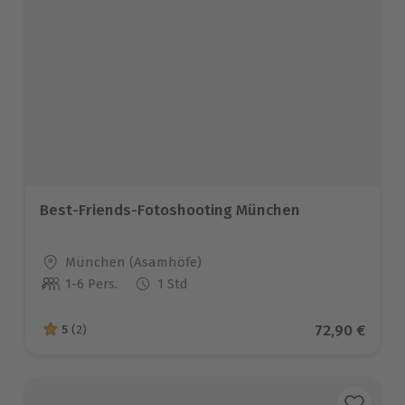
Best-Friends-Fotoshooting München
Standort
München (Asamhöfe)
1-6 Pers.
1 Std
Anzahl der Teilnehmer
Aktueller Pr
72,90 €
5
(2)
5 von 5 Sternen basierend auf 2 Bewertungen