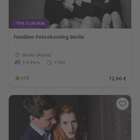
-15% CLUB DEAL
Familien-Fotoshooting Berlin
Standort
Berlin (Alexa)
1-6 Pers.
1 Std
Anzahl der Teilnehmer
Aktueller Pr
72,90 €
2
(1)
2 von 5 Sternen basierend auf 1 Bewertungen