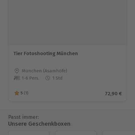
Tier Fotoshooting München
Standort
München (Asamhöfe)
1-6 Pers.
1 Std
Anzahl der Teilnehmer
Aktueller Pr
72,90 €
5
(1)
5 von 5 Sternen basierend auf 1 Bewertungen
Passt immer:
Unsere Geschenkboxen