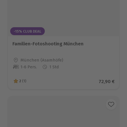
-15% CLUB DEAL
Familien-Fotoshooting München
Standort
München (Asamhöfe)
1-6 Pers.
1 Std
Anzahl der Teilnehmer
Aktueller Pr
72,90 €
2
(1)
2 von 5 Sternen basierend auf 1 Bewertungen