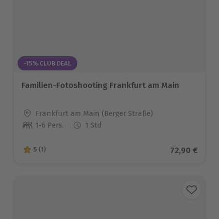
-15% CLUB DEAL
Familien-Fotoshooting Frankfurt am Main
Standort
Frankfurt am Main (Berger Straße)
1-6 Pers.
1 Std
Anzahl der Teilnehmer
Aktueller Pr
72,90 €
5
(1)
5 von 5 Sternen basierend auf 1 Bewertungen