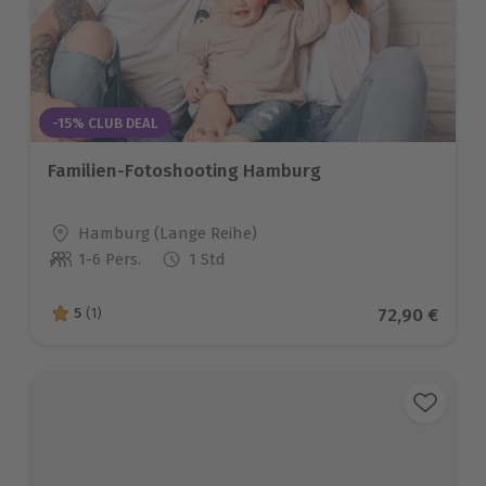
-15% CLUB DEAL
Familien-Fotoshooting Hamburg
Standort
Hamburg (Lange Reihe)
1-6 Pers.
1 Std
Anzahl der Teilnehmer
Aktueller Pr
72,90 €
5
(1)
5 von 5 Sternen basierend auf 1 Bewertungen