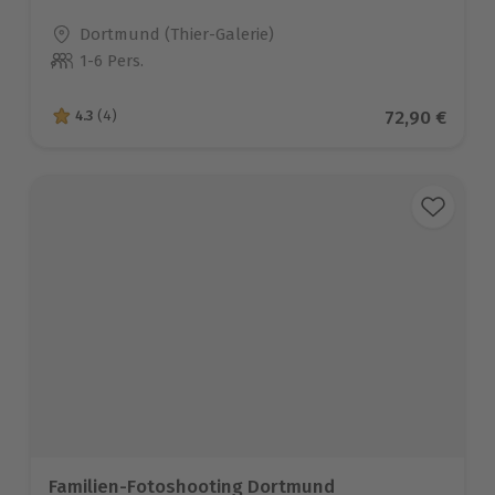
Standort
Dortmund (Thier-Galerie)
1-6 Pers.
Anzahl der Teilnehmer
Aktueller Pr
72,90 €
4.3
(4)
4.3 von 5 Sternen basierend auf 4 Bewertungen
Familien-Fotoshooting Dortmund