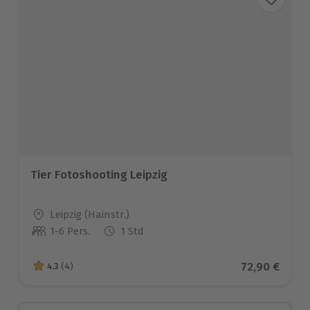
Tier Fotoshooting Leipzig
Standort
Leipzig (Hainstr.)
1-6 Pers.
1 Std
Anzahl der Teilnehmer
Aktueller Pr
72,90 €
4.3
(4)
4.3 von 5 Sternen basierend auf 4 Bewertungen