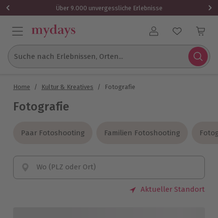
Über 9.000 unvergessliche Erlebnisse
Benutzerkonto
Suche nach Erlebnissen, Orten...
Home
/
Kultur & Kreatives
/
Fotografie
Fotografie
Paar Fotoshooting
Paar Fotoshooting
Familien Fotoshooting
Familien Fotoshooting
Fotog
Fotog
Wo (PLZ oder Ort)
Aktueller Standort