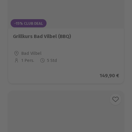
-15% CLUB DEAL
Grillkurs Bad Vilbel (BBQ)
Standort
Bad Vilbel
1 Pers.
5 Std
Anzahl der Teilnehmer
Aktueller Prei
149,90 €