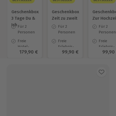
Geschenkbox
Geschenkbox
Geschenkb
3 Tage Du &
Zeit zu zweit
Zur Hochzei
Ich
Für 2
Für 2
Für 2
Personen
Personen
Personen
Freie
Freie
Freie
Hotel-
Erlebnis-
Erlebnis-
Aktueller Preis
179,90 €
Aktueller Preis
99,90 €
Aktuel
99,90
Auswahl
Auswahl
Auswahl
an ca.
an ca. 450
an ca.
130 Orten
Orten
450 Orten