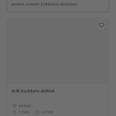
andere unserer Erlebnisse einlösbar.
Grill Kochkurs Aichtal
Standort
Aichtal
1 Pers.
4,5 Std
Anzahl der Teilnehmer