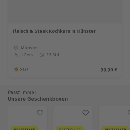
Fleisch & Steak Kochkurs in Münster
Standort
Münster
1 Pers.
3,5 Std
Anzahl der Teilnehmer
Aktueller Pre
99,90 €
5
(2)
5 von 5 Sternen basierend auf 2 Bewertungen
Passt immer:
Unsere Geschenkboxen
BESTSELLER
BESTSELLER
BESTSELLER