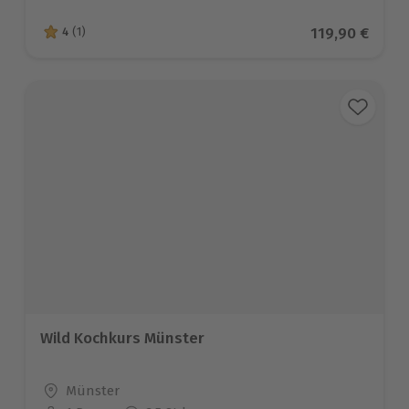
Aktueller Pre
119,90 €
4
(1)
4 von 5 Sternen basierend auf 1 Bewertungen
Wild Kochkurs Münster
Standort
Münster