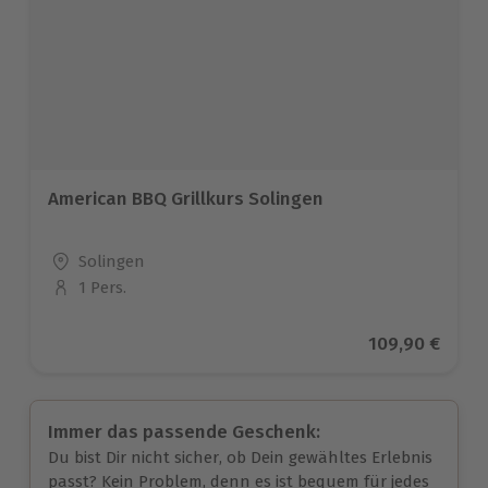
American BBQ Grillkurs Solingen
Standort
Solingen
1 Pers.
Anzahl der Teilnehmer
Aktueller Prei
109,90 €
Immer das passende Geschenk:
Du bist Dir nicht sicher, ob Dein gewähltes Erlebnis
passt? Kein Problem, denn es ist bequem für jedes