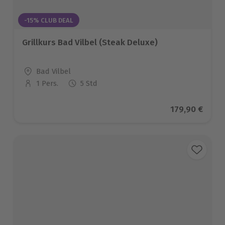
-15% CLUB DEAL
Grillkurs Bad Vilbel (Steak Deluxe)
Standort
Bad Vilbel
1 Pers.
5 Std
Anzahl der Teilnehmer
Aktueller Pre
179,90 €