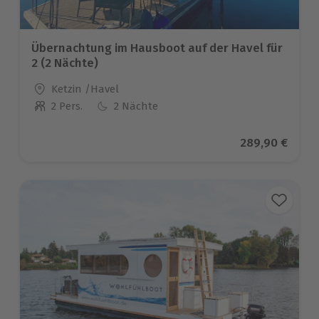
Übernachtung im Hausboot auf der Havel für
2 (2 Nächte)
Standort
Ketzin /Havel
2 Pers.
2 Nächte
Anzahl der Teilnehmer
Aktueller Prei
289,90 €