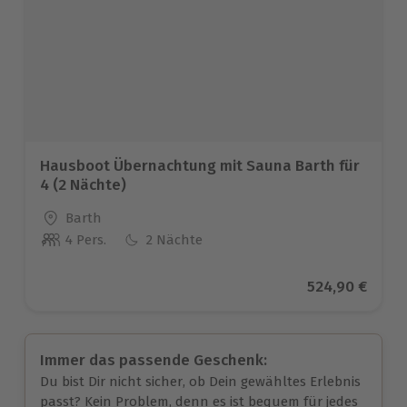
Hausboot Übernachtung mit Sauna Barth für
4 (2 Nächte)
Standort
Barth
4 Pers.
2 Nächte
Anzahl der Teilnehmer
Aktueller Prei
524,90 €
Immer das passende Geschenk:
Du bist Dir nicht sicher, ob Dein gewähltes Erlebnis
passt? Kein Problem, denn es ist bequem für jedes