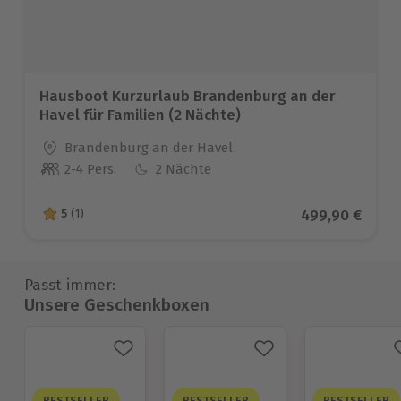
Hausboot Kurzurlaub Brandenburg an der
Havel für Familien (2 Nächte)
Standort
Brandenburg an der Havel
2-4 Pers.
2 Nächte
Anzahl der Teilnehmer
Aktueller Prei
499,90 €
5
(1)
5 von 5 Sternen basierend auf 1 Bewertungen
Passt immer:
Unsere Geschenkboxen
BESTSELLER
BESTSELLER
BESTSELLER