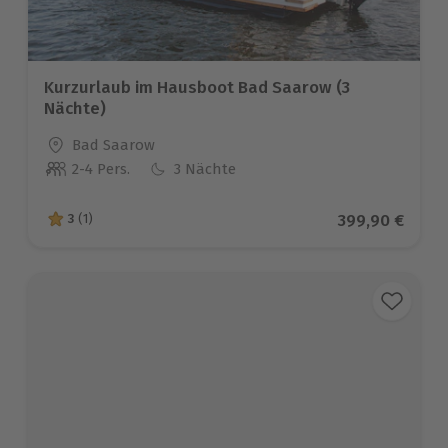
Kurzurlaub im Hausboot Bad Saarow (3
Nächte)
Standort
Bad Saarow
2-4 Pers.
3 Nächte
Anzahl der Teilnehmer
Aktueller Prei
399,90 €
3
(1)
3 von 5 Sternen basierend auf 1 Bewertungen