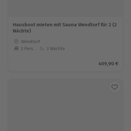
Hausboot mieten mit Sauna Wendtorf für 2 (2
Nächte)
Standort
Wendtorf
2 Pers.
2 Nächte
Anzahl der Teilnehmer
Aktueller Prei
409,90 €