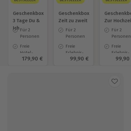
Geschenkbox
Geschenkbox
Geschenkb
3 Tage Du &
Zeit zu zweit
Zur Hochzei
Ich
Für 2
Für 2
Für 2
Personen
Personen
Personen
Freie
Freie
Freie
Hotel-
Erlebnis-
Erlebnis-
Aktueller Preis
179,90 €
Aktueller Preis
99,90 €
Aktuel
99,90
Auswahl
Auswahl
Auswahl
an ca.
an ca. 450
an ca.
130 Orten
Orten
450 Orten