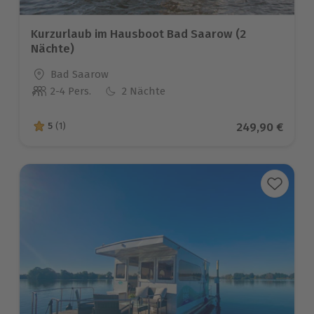
Kurzurlaub im Hausboot Bad Saarow (2
Nächte)
Standort
Bad Saarow
2-4 Pers.
2 Nächte
Anzahl der Teilnehmer
Aktueller Prei
249,90 €
5
(1)
5 von 5 Sternen basierend auf 1 Bewertungen