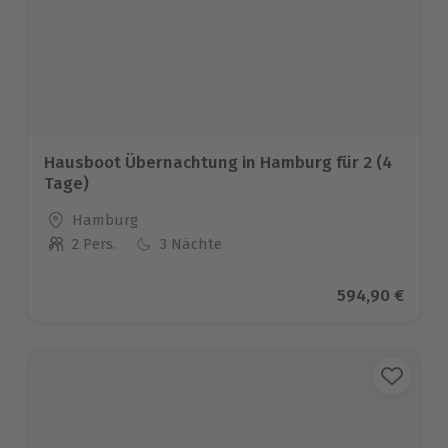
Hausboot Übernachtung in Hamburg für 2 (4
Tage)
Standort
Hamburg
2 Pers.
3 Nächte
Anzahl der Teilnehmer
Aktueller Prei
594,90 €