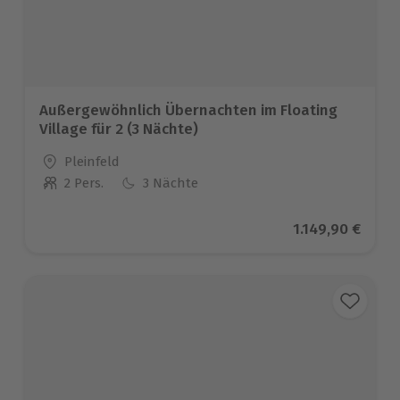
Außergewöhnlich Übernachten im Floating
Village für 2 (3 Nächte)
Standort
Pleinfeld
2 Pers.
3 Nächte
Anzahl der Teilnehmer
Aktueller Preis
1.149,90 €