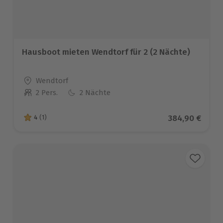
Hausboot mieten Wendtorf für 2 (2 Nächte)
Standort
Wendtorf
2 Pers.
2 Nächte
Anzahl der Teilnehmer
Aktueller Prei
384,90 €
4
(1)
4 von 5 Sternen basierend auf 1 Bewertungen