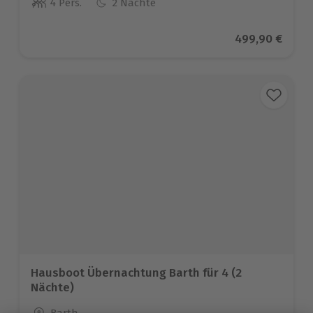
4 Pers.
2 Nächte
Anzahl der Teilnehmer
Aktueller Prei
499,90 €
Hausboot Übernachtung Barth für 4 (2
Nächte)
Standort
Barth