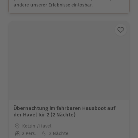
andere unserer Erlebnisse einlösbar.
Übernachtung im fahrbaren Hausboot auf
der Havel für 2 (2 Nächte)
Standort
Ketzin /Havel
2 Pers.
2 Nächte
Anzahl der Teilnehmer