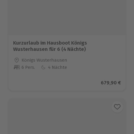
Kurzurlaub im Hausboot Königs
Wusterhausen für 6 (4 Nächte)
Standort
Königs Wusterhausen
6 Pers.
4 Nächte
Anzahl der Teilnehmer
Aktueller Prei
679,90 €