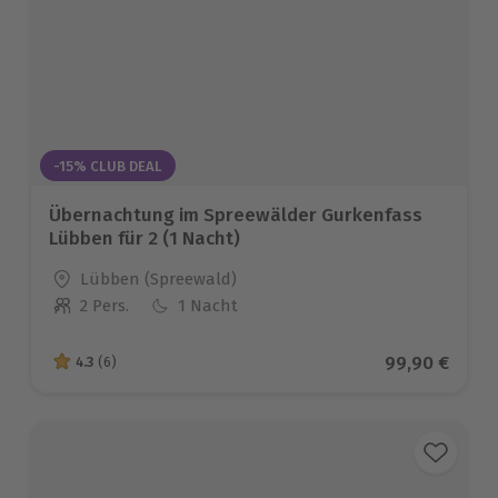
-15% CLUB DEAL
Übernachtung im Spreewälder Gurkenfass
Lübben für 2 (1 Nacht)
Standort
Lübben (Spreewald)
2 Pers.
1 Nacht
Anzahl der Teilnehmer
Aktueller Pre
99,90 €
4.3
(6)
4.3 von 5 Sternen basierend auf 6 Bewertungen