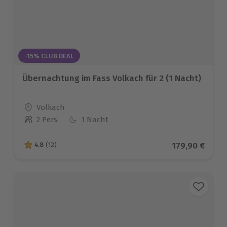
-15% CLUB DEAL
Übernachtung im Fass Volkach für 2 (1 Nacht)
Standort
Volkach
2 Pers.
1 Nacht
Anzahl der Teilnehmer
Aktueller Pre
179,90 €
4.8
(12)
4.8 von 5 Sternen basierend auf 12 Bewertungen