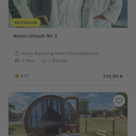
BESTSELLER
Relax-Urlaub für 2
Standort
Nach Buchung beim Erlebnispartner
2 Pers.
2 Nächte
Anzahl der Teilnehmer
Aktueller Pre
219,90 €
5
(1)
5 von 5 Sternen basierend auf 1 Bewertungen