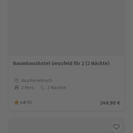
Baumhaushotel Geusfeld für 2 (2 Nächte)
Standort
Rauhenebrach
2 Pers.
2 Nächte
Anzahl der Teilnehmer
Aktueller Prei
249,90 €
4.8
(5)
4.8 von 5 Sternen basierend auf 5 Bewertungen