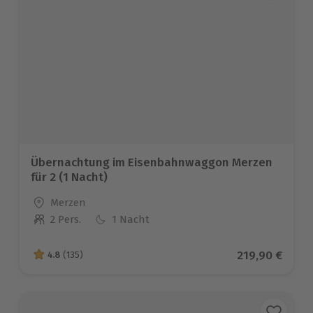
Übernachtung im Eisenbahnwaggon Merzen
für 2 (1 Nacht)
Standort
Merzen
2 Pers.
1 Nacht
Anzahl der Teilnehmer
Aktueller Pre
219,90 €
4.8
(135)
4.8 von 5 Sternen basierend auf 135 Bewertungen