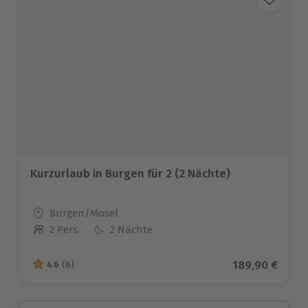
Kurzurlaub in Burgen für 2 (2 Nächte)
Standort
Burgen/Mosel
2 Pers.
2 Nächte
Anzahl der Teilnehmer
Aktueller Prei
189,90 €
4.6
(8)
4.6 von 5 Sternen basierend auf 8 Bewertungen