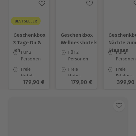
BESTSELLER
Geschenkbox
Geschenkbox
Geschenkb
3 Tage Du &
Wellnesshotels
Nächte zu
Ich
Staunen
Für 2
Für 2
Für 2
Personen
Personen
Personen
Freie
Freie
Freie
Hotel-
Hotel-
Erlebnis-
Aktueller Preis
179,90 €
Aktueller Preis
179,90 €
Aktuell
399,90
Auswahl
Auswahl
Auswahl
an ca.
an ca.
an ca. 322
130 Orten
57 Orten
Unterkün