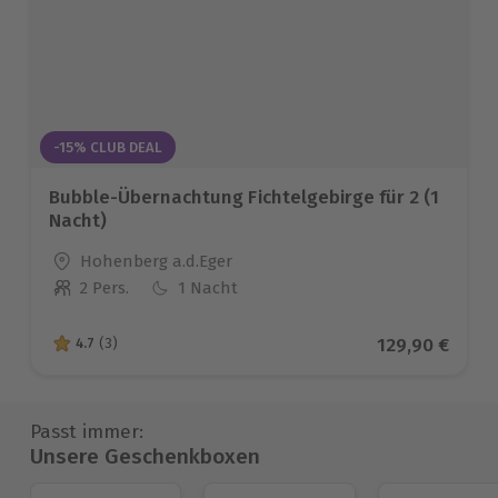
-15% CLUB DEAL
Bubble-Übernachtung Fichtelgebirge für 2 (1
Nacht)
Standort
Hohenberg a.d.Eger
2 Pers.
1 Nacht
Anzahl der Teilnehmer
Aktueller Pre
129,90 €
4.7
(3)
4.7 von 5 Sternen basierend auf 3 Bewertungen
Passt immer:
Unsere Geschenkboxen