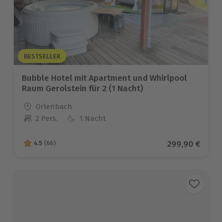
BESTSELLER
Bubble Hotel mit Apartment und Whirlpool
Raum Gerolstein für 2 (1 Nacht)
Standort
Orlenbach
2 Pers.
1 Nacht
Anzahl der Teilnehmer
Aktueller Prei
299,90 €
4.5
(66)
4.5 von 5 Sternen basierend auf 66 Bewertungen