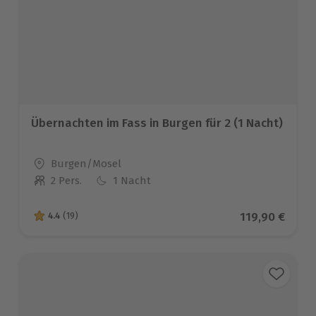
Übernachten im Fass in Burgen für 2 (1 Nacht)
Standort
Burgen/Mosel
2 Pers.
1 Nacht
Anzahl der Teilnehmer
Aktueller Pre
119,90 €
4.4
(19)
4.4 von 5 Sternen basierend auf 19 Bewertungen