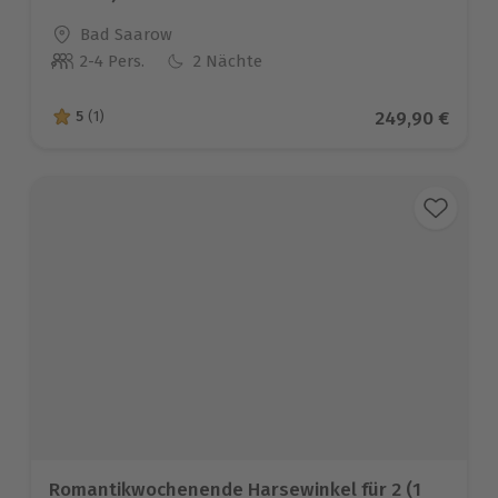
Standort
Bad Saarow
2-4 Pers.
2 Nächte
Anzahl der Teilnehmer
Aktueller Prei
249,90 €
5
(1)
5 von 5 Sternen basierend auf 1 Bewertungen
Romantikwochenende Harsewinkel für 2 (1