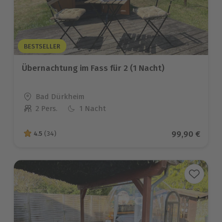
BESTSELLER
Übernachtung im Fass für 2 (1 Nacht)
Standort
Bad Dürkheim
2 Pers.
1 Nacht
Anzahl der Teilnehmer
Aktueller Pre
99,90 €
4.5
(34)
4.5 von 5 Sternen basierend auf 34 Bewertungen