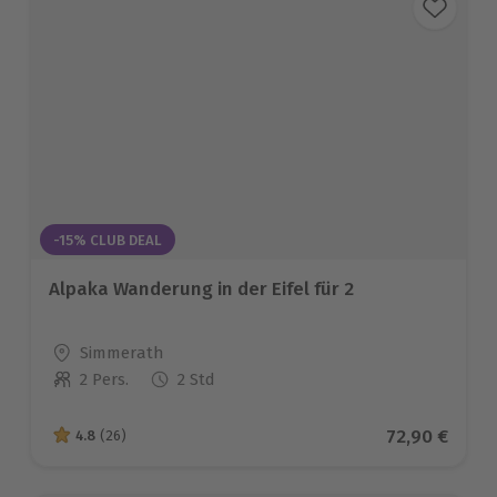
-15% CLUB DEAL
Alpaka Wanderung in der Eifel für 2
Standort
Simmerath
2 Pers.
2 Std
Anzahl der Teilnehmer
Aktueller Pr
72,90 €
4.8
(26)
4.8 von 5 Sternen basierend auf 26 Bewertungen