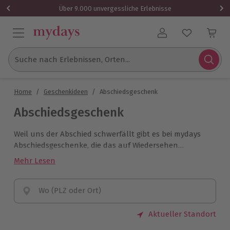
Über 9.000 unvergessliche Erlebnisse
Benutzerkonto
Suche nach Erlebnissen, Orten...
Home
/
Geschenkideen
/
Abschiedsgeschenk
Abschiedsgeschenk
Weil uns der Abschied schwerfällt gibt es bei mydays
Abschiedsgeschenke, die das auf Wiedersehen
einfacher machen. Egal, ob Du Dich von einer
Mehr Lesen
Freundin, einer Arbeitskollegin oder einem anderen
besonderen Menschen verabschieden möchtest. Wir
haben die
Wo (PLZ oder Ort)
besten Ideen für besondere
Abschiedsgeschenke
. Lass Dich inspirieren und
schenke zum Abschied Freude.
Aktueller Standort