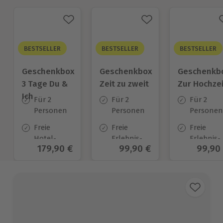
BESTSELLER
BESTSELLER
BESTSELLER
Geschenkbox
Geschenkbox
Geschenkb
3 Tage Du &
Zeit zu zweit
Zur Hochzei
Ich
Für 2
Für 2
Für 2
Personen
Personen
Personen
Freie
Freie
Freie
Hotel-
Erlebnis-
Erlebnis-
Aktueller Preis
179,90 €
Aktueller Preis
99,90 €
Aktuel
99,90
Auswahl
Auswahl
Auswahl
an ca.
an ca. 450
an ca.
130 Orten
Orten
450 Orten