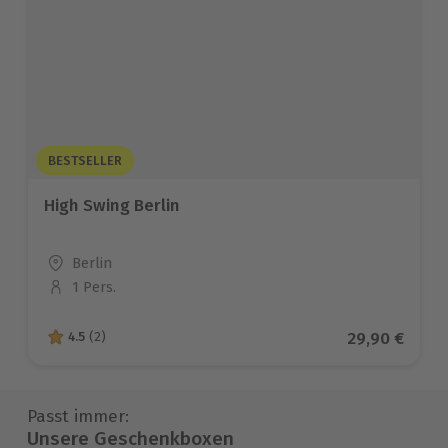
BESTSELLER
High Swing Berlin
Standort
Berlin
1 Pers.
Anzahl der Teilnehmer
Aktueller Pr
29,90 €
4.5
(2)
4.5 von 5 Sternen basierend auf 2 Bewertungen
Passt immer:
Unsere Geschenkboxen