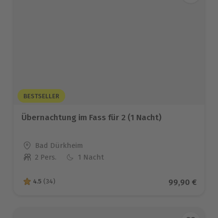
BESTSELLER
Übernachtung im Fass für 2 (1 Nacht)
Standort
Bad Dürkheim
2 Pers.
1 Nacht
Anzahl der Teilnehmer
Aktueller Pre
99,90 €
4.5
(34)
4.5 von 5 Sternen basierend auf 34 Bewertungen