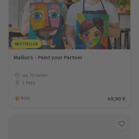
BESTSELLER
Malkurs - Paint your Partner
Standort
an 75 Orten
1 Pers.
Anzahl der Teilnehmer
Aktueller Pre
49,90 €
5
(3)
5 von 5 Sternen basierend auf 3 Bewertungen