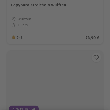
Capybara streicheln Wulften
Standort
Wulften
1 Pers.
Anzahl der Teilnehmer
Aktueller Pr
74,90 €
5
(3)
5 von 5 Sternen basierend auf 3 Bewertungen
-15% CLUB DEAL