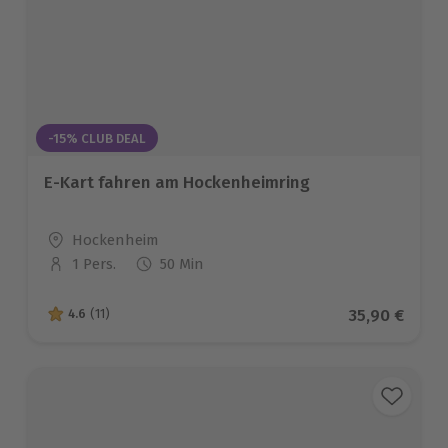
-15% CLUB DEAL
E-Kart fahren am Hockenheimring
Standort
Hockenheim
1 Pers.
50 Min
Anzahl der Teilnehmer
Aktueller Pr
35,90 €
4.6
(11)
4.6 von 5 Sternen basierend auf 11 Bewertungen