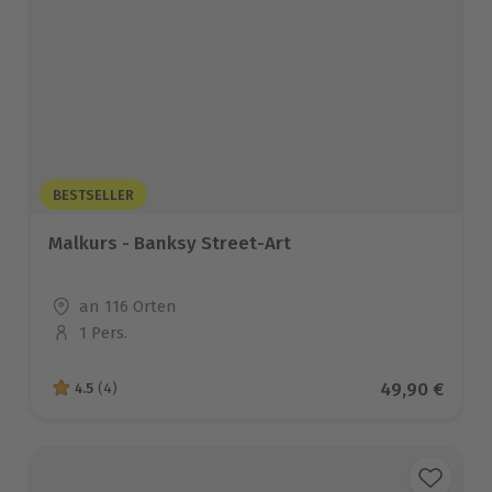
BESTSELLER
Malkurs - Banksy Street-Art
Standort
an 116 Orten
1 Pers.
Anzahl der Teilnehmer
Aktueller Pre
49,90 €
4.5
(4)
4.5 von 5 Sternen basierend auf 4 Bewertungen