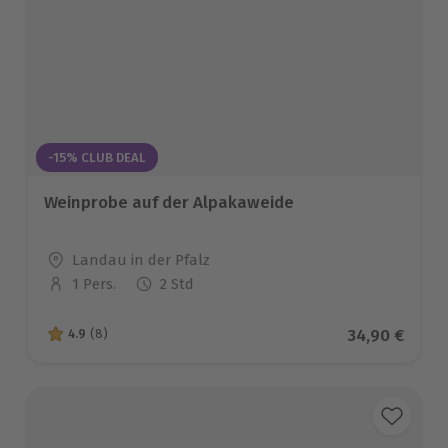
-15% CLUB DEAL
Weinprobe auf der Alpakaweide
Standort
Landau in der Pfalz
1 Pers.
2 Std
Anzahl der Teilnehmer
Aktueller Pr
34,90 €
4.9
(8)
4.9 von 5 Sternen basierend auf 8 Bewertungen