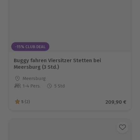
-15% CLUB DEAL
Buggy fahren Viersitzer Stetten bei
Meersburg (3 Std.)
Standort
Meersburg
1-4 Pers.
5 Std
Anzahl der Teilnehmer
Aktueller Prei
209,90 €
5
(2)
5 von 5 Sternen basierend auf 2 Bewertungen