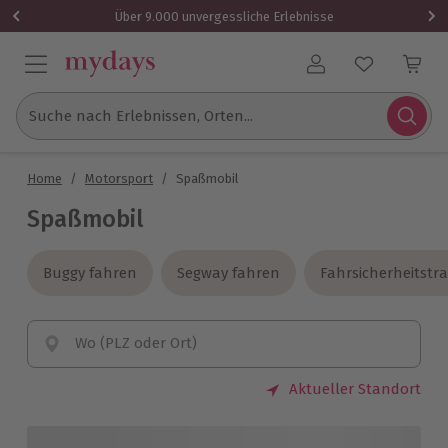
Über 9.000 unvergessliche Erlebnisse
Benutzerkonto
Suche nach Erlebnissen, Orten...
Home
/
Motorsport
/
Spaßmobil
Spaßmobil
Buggy fahren
Buggy fahren
Segway fahren
Segway fahren
Fahrsicherheitstra
Fahrsicherheitstra
Wo (PLZ oder Ort)
Aktueller Standort