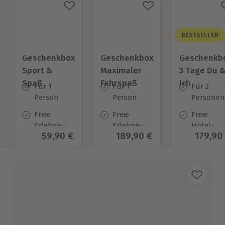
BESTSELLER
Geschenkbox
Geschenkbox
Geschenkb
Sport &
Maximaler
3 Tage Du 
Spaß
Fahrspaß
Ich
Für 1
Für 1
Für 2
Person
Person
Personen
Freie
Freie
Freie
Erlebnis-
Erlebnis-
Hotel-
Aktueller Preis
59,90 €
Aktueller Preis
189,90 €
Aktuell
179,90
Auswahl
Auswahl
Auswahl
an ca.
an ca.
an ca.
974 Orten
187 Orten
130 Orten