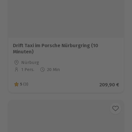
Drift Taxi im Porsche Nürburgring (10
Minuten)
Standort
Nürburg
1 Pers.
20 Min
Anzahl der Teilnehmer
Aktueller Prei
209,90 €
5
(3)
5 von 5 Sternen basierend auf 3 Bewertungen