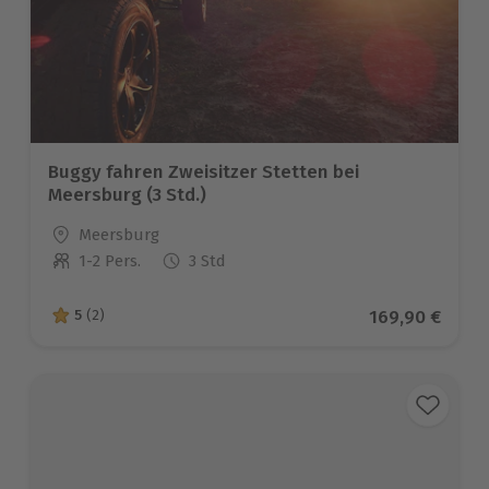
Buggy fahren Zweisitzer Stetten bei
Meersburg (3 Std.)
Standort
Meersburg
1-2 Pers.
3 Std
Anzahl der Teilnehmer
Aktueller Prei
169,90 €
5
(2)
5 von 5 Sternen basierend auf 2 Bewertungen