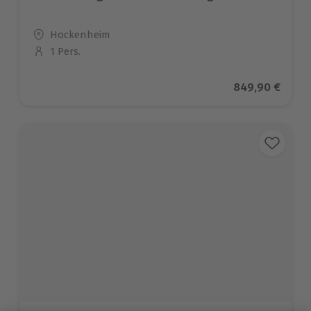
Standort
Hockenheim
1 Pers.
Anzahl der Teilnehmer
Aktueller Prei
849,90 €