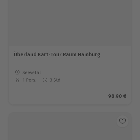
Überland Kart-Tour Raum Hamburg
Standort
Seevetal
1 Pers.
3 Std
Anzahl der Teilnehmer
Aktueller Pre
98,90 €