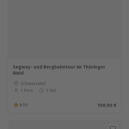
Segway- und Bergbahntour im Thüringer
Wald
Standort
Schwarzatal
1 Pers.
5 Std
Anzahl der Teilnehmer
Aktueller Prei
108,90 €
5
(5)
5 von 5 Sternen basierend auf 5 Bewertungen