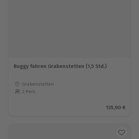
Buggy fahren Grabenstetten (1,5 Std.)
Standort
Grabenstetten
2 Pers.
Anzahl der Teilnehmer
Aktueller Pre
135,90 €