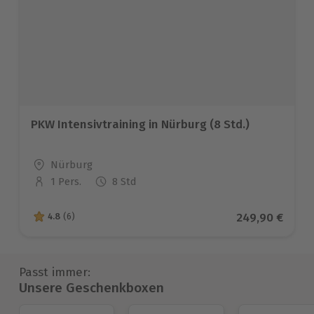
PKW Intensivtraining in Nürburg (8 Std.)
Standort
Nürburg
1 Pers.
8 Std
Anzahl der Teilnehmer
Aktueller Prei
249,90 €
4.8
(6)
4.8 von 5 Sternen basierend auf 6 Bewertungen
Passt immer:
Unsere Geschenkboxen