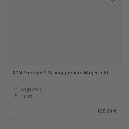
KTM Freeride E-Schnupperkurs Wagenfeld
Standort
Wagenfeld
1 Pers.
Anzahl der Teilnehmer
Aktueller Prei
108,90 €