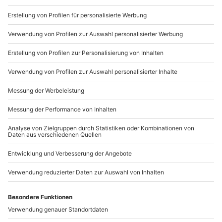
von mydays
Gemeinsamzeit: Das beste Geschenk!
Die persönlichsten Geschenke sind gemeinsam
gesammelte Erinnerungen. Verschenke Gemeinsamzeit
in Form von Erlebnissen und mache Deinen Liebsten
eine unvergessliche Überraschung. Zusammen Wellness
genießen, ein feines Dinner zu zweit oder Action beim
Traumauto fahren – für jeden Lieblingsmenschen gibt
es ein passendes Erlebnisgeschenk. Verwirkliche
jemanden den Traum vom Flugzeug selber fliegen oder
schenke kostbare Gemeinsamzeit mit einem Kurzurlaub
zu zweit. Bei mydays findest Du Geschenke für jeden
Anlass und jeden Geschmack. Lass Dich von unseren
Geschenktipps inspirieren und schenke Zeit!
Geschenke finden leicht gemacht
Ob ein Geburtstag ansteht, Weihnachten ist oder Du