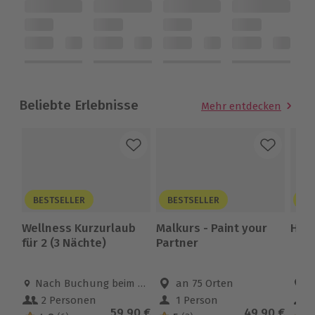
Beliebte Erlebnisse
Mehr entdecken
BESTSELLER
BESTSELLER
BE
Wellness Kurzurlaub
Malkurs - Paint your
High
für 2 (3 Nächte)
Partner
Standort
Nach Buchung beim Erlebnispartner
Standort
an 75 Orten
B
2 Personen
1 Person
Anzahl der Teilnehmer
Anzahl der Teilnehmer
Anza
Aktueller Preis
59,90 €
Aktueller Pr
49,90 €