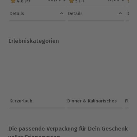
4.8
5
4
(6)
(3)
4.8 von 5 Sternen basierend auf 6 Bewertungen
5 von 5 Sternen basierend auf 
4.5 
Details
Details
Detai
Erlebniskategorien
Kurzurlaub
Dinner & Kulinarisches
Flieg
Die passende Verpackung für Dein Geschenk