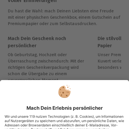
voller Erinnerungen
Du hast die Wahl: mach Deinen Liebsten eine Freude
mit einer physischen Geschenkbox, einem Gutschein auf
Premiumpapier oder zum Selbstausdrucken.
Mach Dein Geschenk noch
Die stilvolle 
persönlicher
Papier
Ob Geburtstag, Hochzeit oder
Unser Premiumg
Überraschung zwischendurch: Mit der
Kuvert verleih
richtigen Geschenkverpackung wird
besonders wert
schon die Übergabe zu einem
unvergesslichen Moment.
Immer das passende Geschenk:
Große Auswahl, volle Flexibilität und maximale
Sicherheit