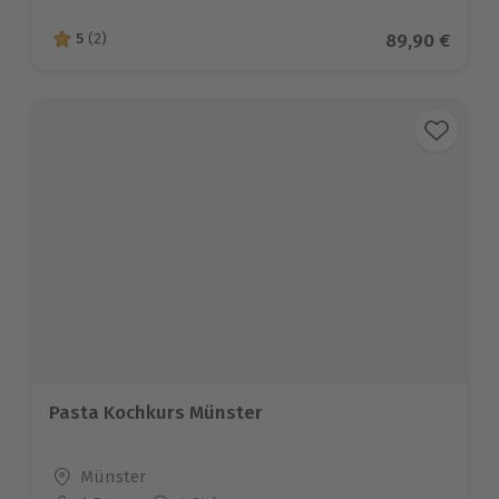
Aktueller Pre
89,90 €
5
(2)
5 von 5 Sternen basierend auf 2 Bewertungen
Pasta Kochkurs Münster
Standort
Münster