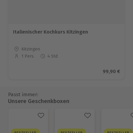
Italienischer Kochkurs Kitzingen
Standort
Kitzingen
1 Pers.
4 Std
Anzahl der Teilnehmer
Aktueller Pre
99,90 €
Passt immer:
Unsere Geschenkboxen
BESTSELLER
BESTSELLER
BESTSELLER