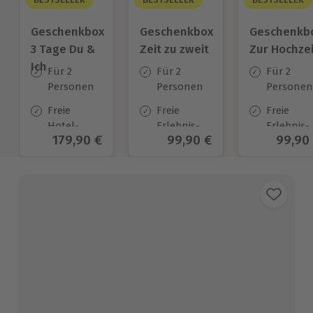
Geschenkbox
Geschenkbox
Geschenkb
3 Tage Du &
Zeit zu zweit
Zur Hochzei
Ich
Für 2
Für 2
Für 2
Personen
Personen
Personen
Freie
Freie
Freie
Hotel-
Erlebnis-
Erlebnis-
Aktueller Preis
179,90 €
Aktueller Preis
99,90 €
Aktuel
99,90
Auswahl
Auswahl
Auswahl
an ca.
an ca. 450
an ca.
130 Orten
Orten
450 Orten