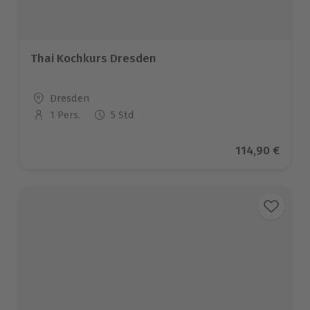
Thai Kochkurs Dresden
Standort
Dresden
1 Pers.
5 Std
Anzahl der Teilnehmer
Aktueller Pre
114,90 €