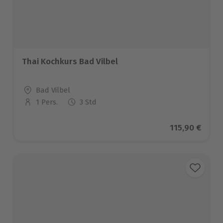
Thai Kochkurs Bad Vilbel
Standort
Bad Vilbel
1 Pers.
3 Std
Anzahl der Teilnehmer
Aktueller Pre
115,90 €