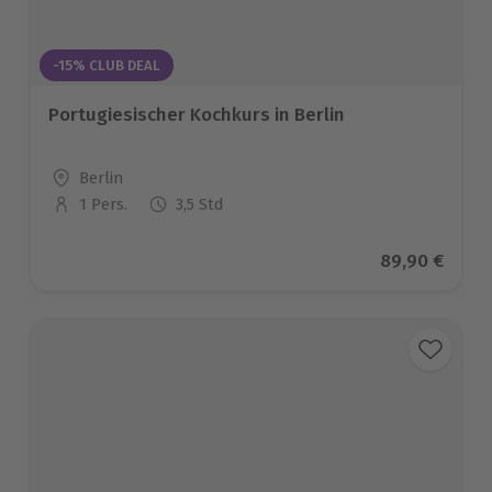
-15% CLUB DEAL
Portugiesischer Kochkurs in Berlin
Standort
Berlin
1 Pers.
3,5 Std
Anzahl der Teilnehmer
Aktueller Pre
89,90 €