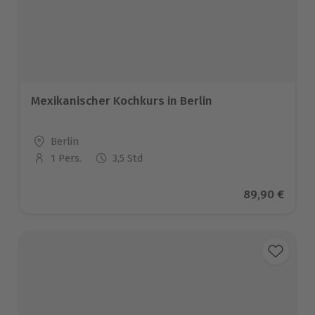
Mexikanischer Kochkurs in Berlin
Standort
Berlin
1 Pers.
3,5 Std
Anzahl der Teilnehmer
Aktueller Pre
89,90 €