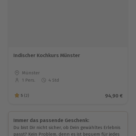
Indischer Kochkurs Münster
Standort
Münster
1 Pers.
4 Std
Anzahl der Teilnehmer
Aktueller Pre
94,90 €
5
(2)
5 von 5 Sternen basierend auf 2 Bewertungen
Immer das passende Geschenk:
Du bist Dir nicht sicher, ob Dein gewähltes Erlebnis
passt? Kein Problem, denn es ist bequem für jedes