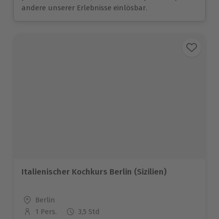
andere unserer Erlebnisse einlösbar.
Italienischer Kochkurs Berlin (Sizilien)
Standort
Berlin
1 Pers.
3,5 Std
Anzahl der Teilnehmer