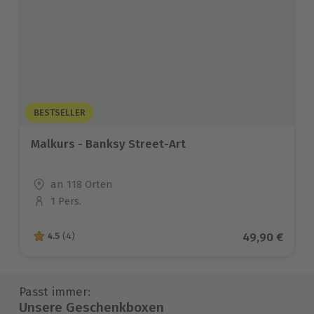
BESTSELLER
Malkurs - Banksy Street-Art
Standort
an 118 Orten
1 Pers.
Anzahl der Teilnehmer
Aktueller Pre
49,90 €
4.5
(4)
4.5 von 5 Sternen basierend auf 4 Bewertungen
Passt immer:
Unsere Geschenkboxen