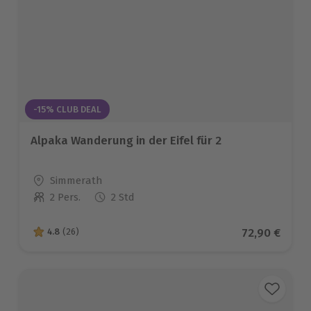
-15% CLUB DEAL
Alpaka Wanderung in der Eifel für 2
Standort
Simmerath
2 Pers.
2 Std
Anzahl der Teilnehmer
Aktueller Pr
72,90 €
4.8
(26)
4.8 von 5 Sternen basierend auf 26 Bewertungen