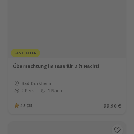
BESTSELLER
Übernachtung im Fass für 2 (1 Nacht)
Standort
Bad Dürkheim
2 Pers.
1 Nacht
Anzahl der Teilnehmer
Aktueller Pre
99,90 €
4.5
(35)
4.5 von 5 Sternen basierend auf 35 Bewertungen