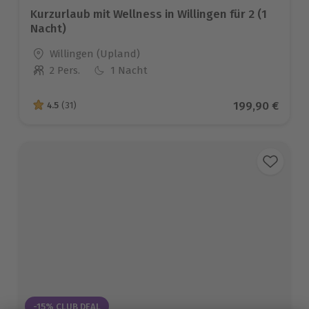
Kurzurlaub mit Wellness in Willingen für 2 (1
Nacht)
Standort
Willingen (Upland)
2 Pers.
1 Nacht
Anzahl der Teilnehmer
Aktueller Prei
199,90 €
4.5
(31)
4.5 von 5 Sternen basierend auf 31 Bewertungen
-15% CLUB DEAL