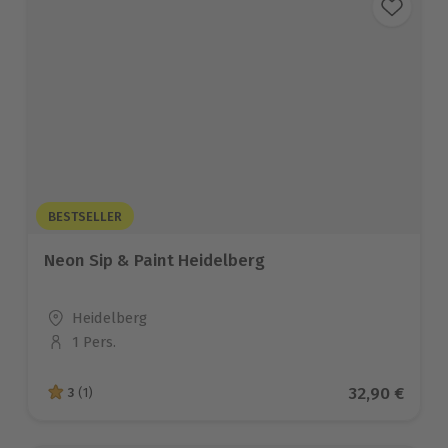
BESTSELLER
Neon Sip & Paint Heidelberg
Standort
Heidelberg
1 Pers.
Anzahl der Teilnehmer
Aktueller Pr
32,90 €
3
(1)
3 von 5 Sternen basierend auf 1 Bewertungen