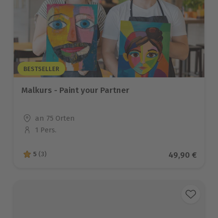
BESTSELLER
Malkurs - Paint your Partner
Standort
an 75 Orten
1 Pers.
Anzahl der Teilnehmer
Aktueller Pre
49,90 €
5
(3)
5 von 5 Sternen basierend auf 3 Bewertungen