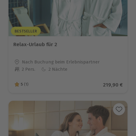
BESTSELLER
Relax-Urlaub für 2
Standort
Nach Buchung beim Erlebnispartner
2 Pers.
2 Nächte
Anzahl der Teilnehmer
Aktueller Pre
219,90 €
5
(1)
5 von 5 Sternen basierend auf 1 Bewertungen