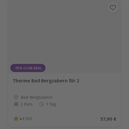
-15% CLUB DEAL
Therme Bad Bergzabern für 2
Standort
Bad Bergzabern
2 Pers.
1 Tag
Anzahl der Teilnehmer
Aktueller Pr
57,90 €
4.7
(27)
4.7 von 5 Sternen basierend auf 27 Bewertungen