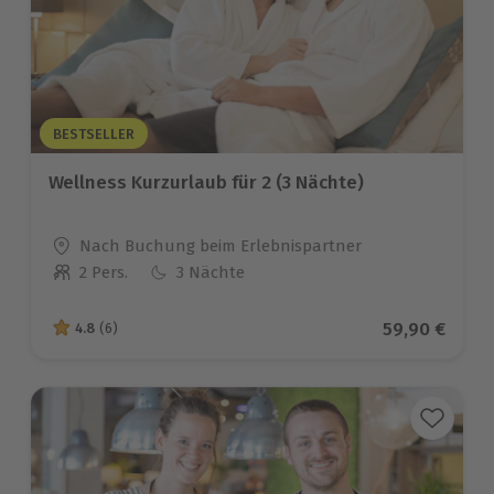
BESTSELLER
Wellness Kurzurlaub für 2 (3 Nächte)
Standort
Nach Buchung beim Erlebnispartner
2 Pers.
3 Nächte
Anzahl der Teilnehmer
Aktueller Pr
59,90 €
4.8
(6)
4.8 von 5 Sternen basierend auf 6 Bewertungen