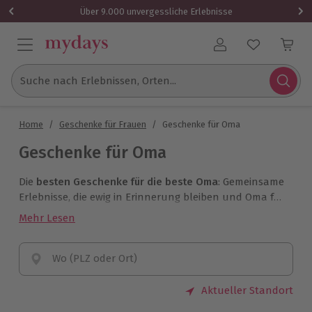
Über 9.000 unvergessliche Erlebnisse
Benutzerkonto
Suche nach Erlebnissen, Orten...
Home
/
Geschenke für Frauen
/
Geschenke für Oma
Geschenke für Oma
Die
besten Geschenke für die beste Oma
: Gemeinsame
Erlebnisse, die ewig in Erinnerung bleiben und Oma für
ihre unermüdliche Liebe belohnen. Bei mydays findest
Mehr Lesen
Du die schönsten Geschenkideen für Deine
Großmutter.
Wo (PLZ oder Ort)
Aktueller Standort