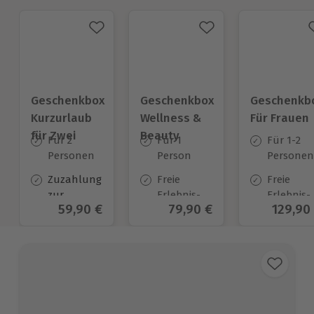
Geschenkbox
Geschenkbox
Geschenkb
Kurzurlaub
Wellness &
Für Frauen
für Zwei
Beauty
Für 2
Für 1
Für 1-2
Personen
Person
Personen
Zuzahlung
Freie
Freie
zur
Erlebnis-
Erlebnis-
Aktueller Preis
59,90 €
Aktueller Preis
79,90 €
Aktuell
129,90
Halbpension
Auswahl
Auswahl
verpflichtend*
an ca.
an ca.
205 Orten
1.776 Ort