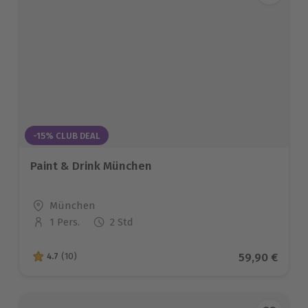
-15% CLUB DEAL
Paint & Drink München
Standort
München
1 Pers.
2 Std
Anzahl der Teilnehmer
Aktueller Pr
59,90 €
4.7
(10)
4.7 von 5 Sternen basierend auf 10 Bewertungen