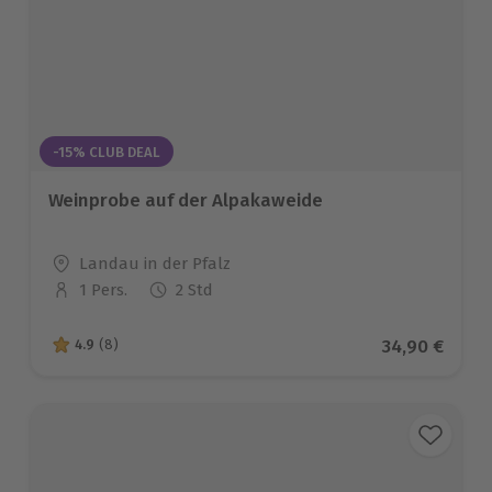
-15% CLUB DEAL
Weinprobe auf der Alpakaweide
Standort
Landau in der Pfalz
1 Pers.
2 Std
Anzahl der Teilnehmer
Aktueller Pr
34,90 €
4.9
(8)
4.9 von 5 Sternen basierend auf 8 Bewertungen