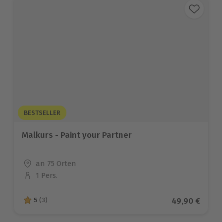
BESTSELLER
Malkurs - Paint your Partner
Standort
an 75 Orten
1 Pers.
Anzahl der Teilnehmer
Aktueller Pre
49,90 €
5
(3)
5 von 5 Sternen basierend auf 3 Bewertungen