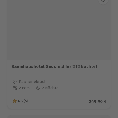
Baumhaushotel Geusfeld für 2 (2 Nächte)
Standort
Rauhenebrach
2 Pers.
2 Nächte
Anzahl der Teilnehmer
Aktueller Prei
249,90 €
4.8
(5)
4.8 von 5 Sternen basierend auf 5 Bewertungen