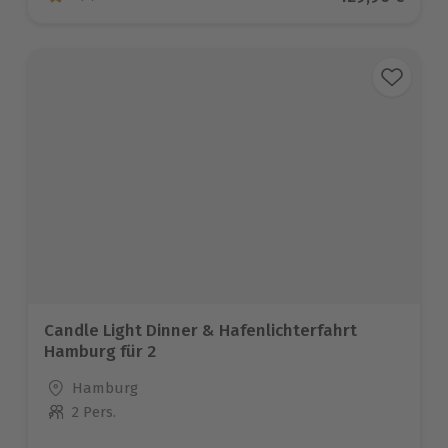
5 von 5 Sternen basierend auf 2 Bewertungen
Candle Light Dinner & Hafenlichterfahrt
Hamburg für 2
Standort
Hamburg
2 Pers.
Anzahl der Teilnehmer