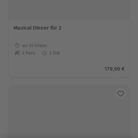
Musical Dinner für 2
Standort
an 51 Orten
2 Pers.
2 Std
Anzahl der Teilnehmer
Aktueller Pre
179,90 €