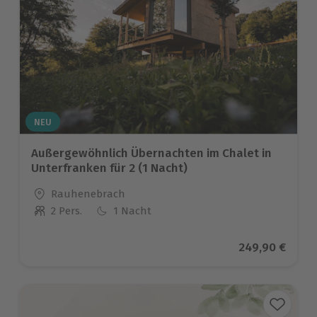
NEU
Außergewöhnlich Übernachten im Chalet in
Unterfranken für 2 (1 Nacht)
Standort
Rauhenebrach
2 Pers.
1 Nacht
Anzahl der Teilnehmer
Aktueller Prei
249,90 €