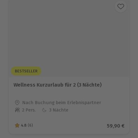
BESTSELLER
Wellness Kurzurlaub für 2 (3 Nächte)
Standort
Nach Buchung beim Erlebnispartner
2 Pers.
3 Nächte
Anzahl der Teilnehmer
Aktueller Pr
59,90 €
4.8
(6)
4.8 von 5 Sternen basierend auf 6 Bewertungen