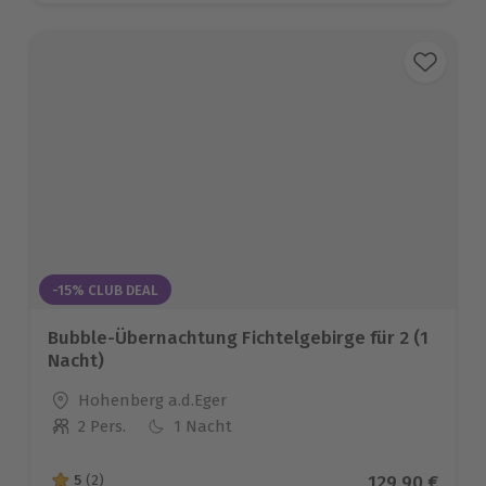
-15% CLUB DEAL
Bubble-Übernachtung Fichtelgebirge für 2 (1
Nacht)
Standort
Hohenberg a.d.Eger
2 Pers.
1 Nacht
Anzahl der Teilnehmer
Aktueller Pre
129,90 €
5
(2)