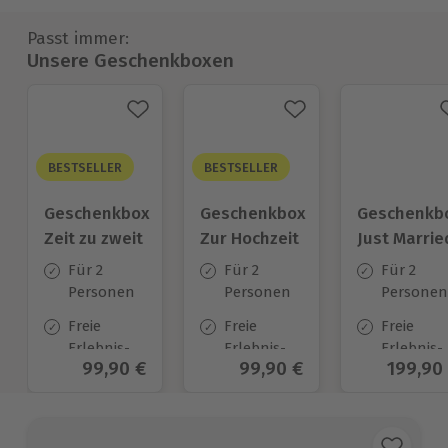
Passt immer:
Unsere Geschenkboxen
BESTSELLER
BESTSELLER
Geschenkbox
Geschenkbox
Geschenkb
Zeit zu zweit
Zur Hochzeit
Just Marrie
Für 2
Für 2
Für 2
Personen
Personen
Personen
Freie
Freie
Freie
Erlebnis-
Erlebnis-
Erlebnis-
Aktueller Preis
99,90 €
Aktueller Preis
99,90 €
Aktuell
199,90
Auswahl
Auswahl
Auswahl
an ca. 450
an ca.
an ca. 70
Orten
450 Orten
Orten