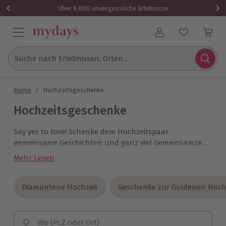
Über 9.000 unvergessliche Erlebnisse
Benutzerkonto
Suche nach Erlebnissen, Orten...
Home
/
Hochzeitsgeschenke
Hochzeitsgeschenke
Say yes to love! Schenke dem Hochzeitspaar
gemeinsame Geschichten und ganz viel Gemeinsamzeit.
Wir haben für Euch die romantischsten, emotionalsten
Mehr Lesen
und persönlichsten Geschenkideen zur Hochzeit
zusammengestellt. So lässt Du die Herzen der
Frischvermählten mit Sicherheit höher schlagen.
Diamantene Hochzeit
Diamantene Hochzeit
Geschenke zur Goldenen Hoch
Geschenke zur Goldenen Hoch
Wo (PLZ oder Ort)