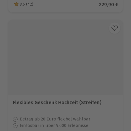
Aktueller Prei
229,90 €
3.6
(42)
3.6 von 5 Sternen basierend auf 42 Bewertungen
Flexibles Geschenk Hochzeit (Streifen)
Betrag ab 20 Euro flexibel wählbar
Einlösbar in über 9.000 Erlebnisse