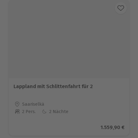
Lappland mit Schlittenfahrt für 2
Standort
Saariselkä
2 Pers.
2 Nächte
Anzahl der Teilnehmer
Aktueller Preis
1.559,90 €