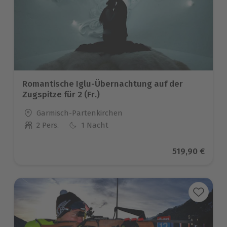
Romantische Iglu-Übernachtung auf der
Zugspitze für 2 (Fr.)
Standort
Garmisch-Partenkirchen
2 Pers.
1 Nacht
Anzahl der Teilnehmer
Aktueller Pre
519,90 €