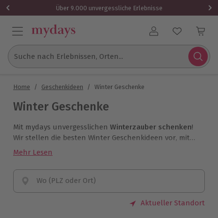
Über 9.000 unvergessliche Erlebnisse
Benutzerkonto
Suche nach Erlebnissen, Orten...
Home
/
Geschenkideen
/
Winter Geschenke
Winter Geschenke
Mit mydays unvergesslichen
Winterzauber schenken
!
Wir stellen die besten Winter Geschenkideen vor, mit
denen Du Deinen Liebsten zur kalten Jahreszeit eine
Mehr Lesen
Freude machst. Entdecke unsere Winter Geschenke für
Männer und Frauen.
Wo (PLZ oder Ort)
Aktueller Standort