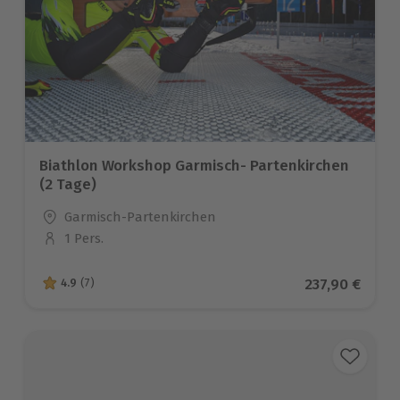
Biathlon Workshop Garmisch- Partenkirchen
(2 Tage)
Standort
Garmisch-Partenkirchen
1 Pers.
Anzahl der Teilnehmer
Aktueller Pre
237,90 €
4.9
(7)
4.9 von 5 Sternen basierend auf 7 Bewertungen