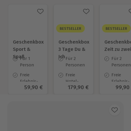
BESTSELLER
BESTSELLER
Geschenkbox
Geschenkbox
Geschenkb
Sport &
3 Tage Du &
Zeit zu zwe
Spaß
Ich
Für 1
Für 2
Für 2
Person
Personen
Personen
Freie
Freie
Freie
Erlebnis-
Hotel-
Erlebnis-
Aktueller Preis
59,90 €
Aktueller Preis
179,90 €
Aktuel
99,90
Auswahl
Auswahl
Auswahl
an ca.
an ca.
an ca. 45
974 Orten
130 Orten
Orten