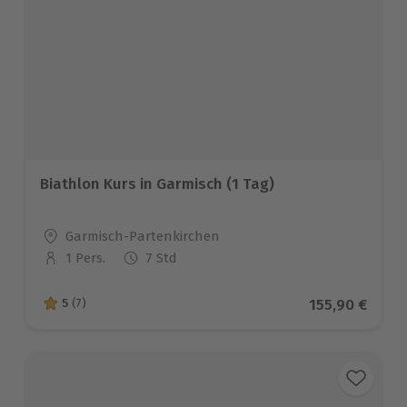
Biathlon Kurs in Garmisch (1 Tag)
Standort
Garmisch-Partenkirchen
1 Pers.
7 Std
Anzahl der Teilnehmer
Aktueller Pre
155,90 €
5
(7)
5 von 5 Sternen basierend auf 7 Bewertungen