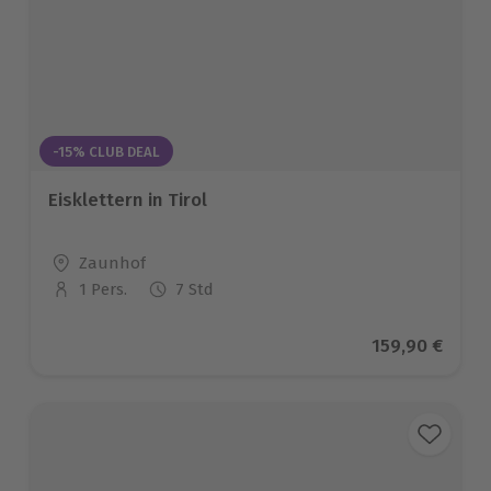
-15% CLUB DEAL
Eisklettern in Tirol
Standort
Zaunhof
1 Pers.
7 Std
Anzahl der Teilnehmer
Aktueller Pre
159,90 €