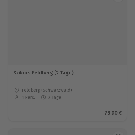
Skikurs Feldberg (2 Tage)
Standort
Feldberg (Schwarzwald)
1 Pers.
2 Tage
Anzahl der Teilnehmer
Aktueller Pr
78,90 €