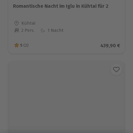
Romantische Nacht im Iglu in Kühtai für 2
Standort
Kühtai
2 Pers.
1 Nacht
Anzahl der Teilnehmer
Aktueller Prei
439,90 €
5
(2)
5 von 5 Sternen basierend auf 2 Bewertungen