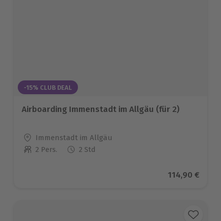
-15% CLUB DEAL
Airboarding Immenstadt im Allgäu (für 2)
Standort
Immenstadt im Allgäu
2 Pers.
2 Std
Anzahl der Teilnehmer
Aktueller Pre
114,90 €