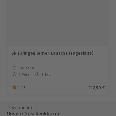
Skispringen lernen Lauscha (Tageskurs)
Standort
Lauscha
1 Pers.
1 Tag
Anzahl der Teilnehmer
Aktueller Pre
217,90 €
5
(6)
5 von 5 Sternen basierend auf 6 Bewertungen
Passt immer:
Unsere Geschenkboxen