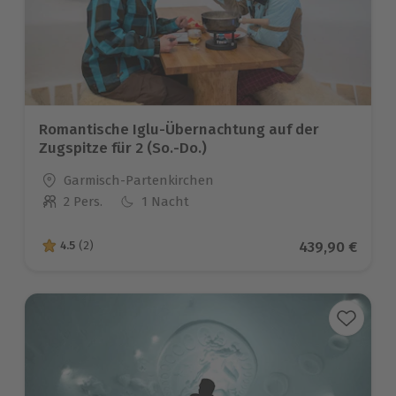
Romantische Iglu-Übernachtung auf der
Zugspitze für 2 (So.-Do.)
Standort
Garmisch-Partenkirchen
2 Pers.
1 Nacht
Anzahl der Teilnehmer
Aktueller Prei
439,90 €
4.5
(2)
4.5 von 5 Sternen basierend auf 2 Bewertungen