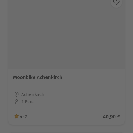
Moonbike Achenkirch
Standort
Achenkirch
1 Pers.
Anzahl der Teilnehmer
Aktueller Pre
40,90 €
4
(2)
4 von 5 Sternen basierend auf 2 Bewertungen