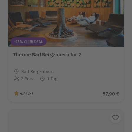
-15% CLUB DEAL
Therme Bad Bergzabern für 2
Standort
Bad Bergzabern
2 Pers.
1 Tag
Anzahl der Teilnehmer
Aktueller Pr
57,90 €
4.7
(27)
4.7 von 5 Sternen basierend auf 27 Bewertungen