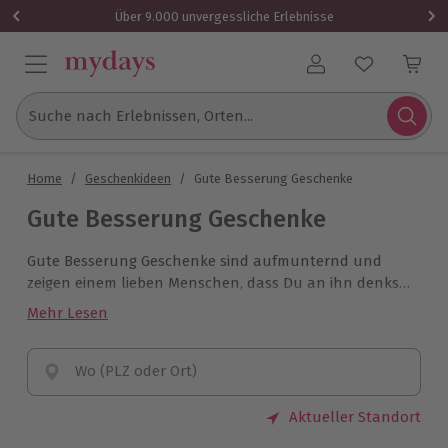
Über 9.000 unvergessliche Erlebnisse
Benutzerkonto
Suche nach Erlebnissen, Orten...
Home
/
Geschenkideen
/
Gute Besserung Geschenke
Gute Besserung Geschenke
Gute Besserung Geschenke sind aufmunternd und
zeigen einem lieben Menschen, dass Du an ihn denkst,
wenn es ihm gerade nicht gut geht. Damit
sorgst Du
Mehr Lesen
für positive Stimmung beim Empfänger
, wünscht
kreativ “Gute Besserung” und hilfst sogar bei der
Genesung.
Wo (PLZ oder Ort)
Aktueller Standort