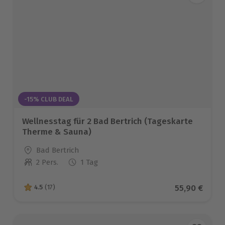
-15% CLUB DEAL
Wellnesstag für 2 Bad Bertrich (Tageskarte
Therme & Sauna)
Standort
Bad Bertrich
2 Pers.
1 Tag
Anzahl der Teilnehmer
Aktueller Pr
55,90 €
4.5
(17)
4.5 von 5 Sternen basierend auf 17 Bewertungen