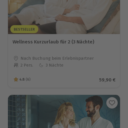
BESTSELLER
Wellness Kurzurlaub für 2 (3 Nächte)
Standort
Nach Buchung beim Erlebnispartner
2 Pers.
3 Nächte
Anzahl der Teilnehmer
Aktueller Pr
59,90 €
4.8
(6)
4.8 von 5 Sternen basierend auf 6 Bewertungen