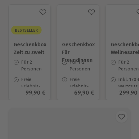
BESTSELLER
Geschenkbox
Geschenkbox
Geschenkb
Zeit zu zweit
Für
Wellnessre
Freundinnen
Für 2
Für 1-2
Für 2
Personen
Personen
Personen
Freie
Freie
Inkl. 170 
Erlebnis-
Erlebnis-
Wertguts
Aktueller Preis
99,90 €
Aktueller Preis
69,90 €
Aktuell
299,90
Auswahl
Auswahl
zur
an ca. 450
an ca.
Anrechn
Orten
1.338 Orten
auf
verpflich
zuzubuc
Frühstüc
und