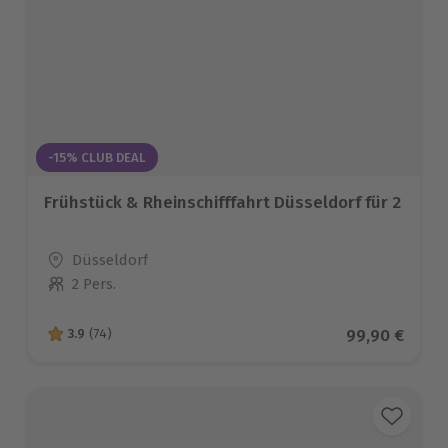
-15% CLUB DEAL
Frühstück & Rheinschifffahrt Düsseldorf für 2
Standort
Düsseldorf
2 Pers.
Anzahl der Teilnehmer
Aktueller Pre
99,90 €
3.9
(74)
3.9 von 5 Sternen basierend auf 74 Bewertungen