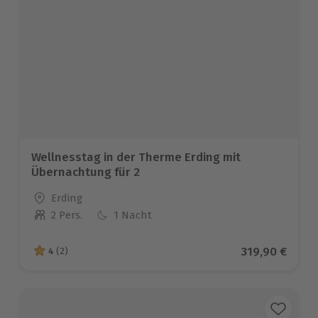
Wellnesstag in der Therme Erding mit
Übernachtung für 2
Standort
Erding
2 Pers.
1 Nacht
Anzahl der Teilnehmer
Aktueller Pre
319,90 €
4
(2)
4 von 5 Sternen basierend auf 2 Bewertungen