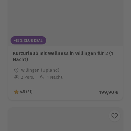
Abendess
-15% CLUB DEAL
Kurzurlaub mit Wellness in Willingen für 2 (1
Nacht)
Standort
Willingen (Upland)
2 Pers.
1 Nacht
Anzahl der Teilnehmer
Aktueller Prei
199,90 €
4.5
(31)
4.5 von 5 Sternen basierend auf 31 Bewertungen