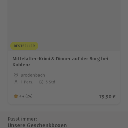
BESTSELLER
Mittelalter-Krimi & Dinner auf der Burg bei
Koblenz
Standort
Brodenbach
1 Pers.
5 Std
Anzahl der Teilnehmer
Aktueller Pr
79,90 €
4.4
(24)
4.4 von 5 Sternen basierend auf 24 Bewertungen
Passt immer:
Unsere Geschenkboxen