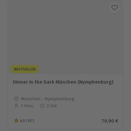
BESTSELLER
Dinner in the Dark München (Nymphenburg)
Standort
München - Nymphenburg
1 Pers.
3 Std
Anzahl der Teilnehmer
Aktueller Pr
79,90 €
4.3
(107)
4.3 von 5 Sternen basierend auf 107 Bewertungen