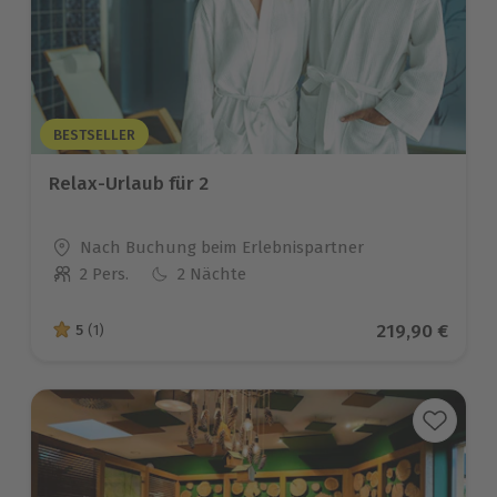
BESTSELLER
Relax-Urlaub für 2
Standort
Nach Buchung beim Erlebnispartner
2 Pers.
2 Nächte
Anzahl der Teilnehmer
Aktueller Pre
219,90 €
5
(1)
5 von 5 Sternen basierend auf 1 Bewertungen