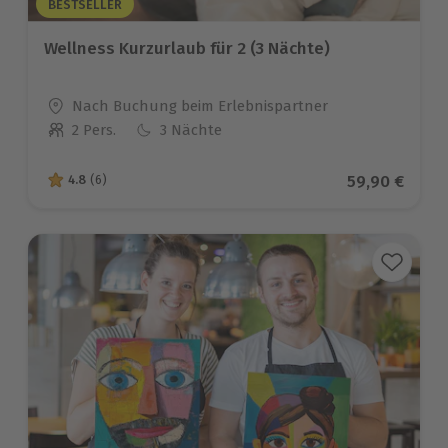
BESTSELLER
Wellness Kurzurlaub für 2 (3 Nächte)
Standort
Nach Buchung beim Erlebnispartner
2 Pers.
3 Nächte
Anzahl der Teilnehmer
Aktueller Pr
59,90 €
4.8
(6)
4.8 von 5 Sternen basierend auf 6 Bewertungen