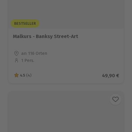
BESTSELLER
Malkurs - Banksy Street-Art
Standort
an 116 Orten
1 Pers.
Anzahl der Teilnehmer
Aktueller Pre
49,90 €
4.5
(4)
4.5 von 5 Sternen basierend auf 4 Bewertungen