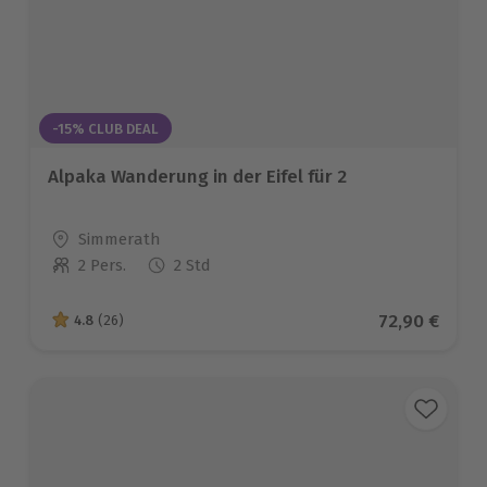
-15% CLUB DEAL
Alpaka Wanderung in der Eifel für 2
Standort
Simmerath
2 Pers.
2 Std
Anzahl der Teilnehmer
Aktueller Pr
72,90 €
4.8
(26)
4.8 von 5 Sternen basierend auf 26 Bewertungen