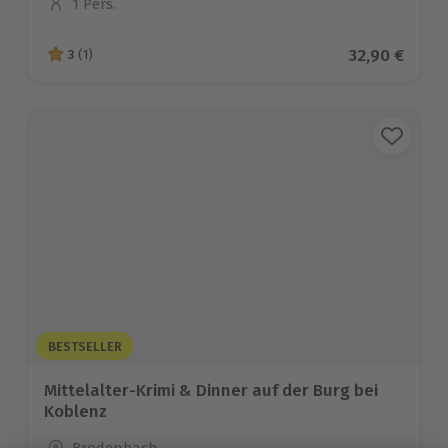
1 Pers.
Anzahl der Teilnehmer
Aktueller Pr
32,90 €
3
(1)
3 von 5 Sternen basierend auf 1 Bewertungen
BESTSELLER
Mittelalter-Krimi & Dinner auf der Burg bei
Koblenz
Standort
Brodenbach