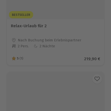
BESTSELLER
Relax-Urlaub für 2
Standort
Nach Buchung beim Erlebnispartner
2 Pers.
2 Nächte
Anzahl der Teilnehmer
Aktueller Pre
219,90 €
5
(1)
5 von 5 Sternen basierend auf 1 Bewertungen