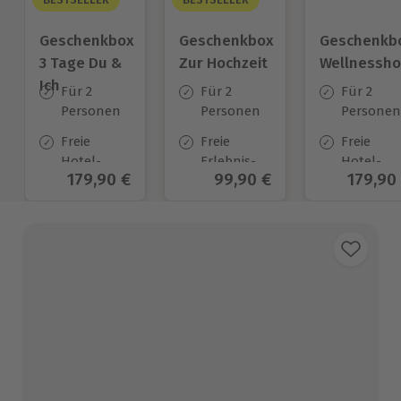
Geschenkbox
Geschenkbox
Geschenkb
3 Tage Du &
Zur Hochzeit
Wellnessho
Ich
Für 2
Für 2
Für 2
Personen
Personen
Personen
Freie
Freie
Freie
Hotel-
Erlebnis-
Hotel-
Aktueller Preis
179,90 €
Aktueller Preis
99,90 €
Aktuell
179,90
Auswahl
Auswahl
Auswahl
an ca.
an ca.
an ca.
130 Orten
450 Orten
57 Orten