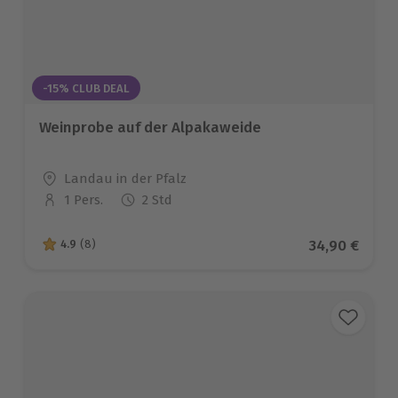
-15% CLUB DEAL
Weinprobe auf der Alpakaweide
Standort
Landau in der Pfalz
1 Pers.
2 Std
Anzahl der Teilnehmer
Aktueller Pr
34,90 €
4.9
(8)
4.9 von 5 Sternen basierend auf 8 Bewertungen