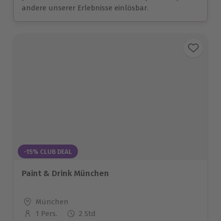
andere unserer Erlebnisse einlösbar.
-15% CLUB DEAL
Paint & Drink München
Standort
München
1 Pers.
2 Std
Anzahl der Teilnehmer