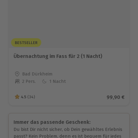
BESTSELLER
Übernachtung im Fass für 2 (1 Nacht)
Standort
Bad Dürkheim
2 Pers.
1 Nacht
Anzahl der Teilnehmer
Aktueller Pre
99,90 €
4.5
(34)
4.5 von 5 Sternen basierend auf 34 Bewertungen
Immer das passende Geschenk:
Du bist Dir nicht sicher, ob Dein gewähltes Erlebnis
passt? Kein Problem, denn es ist bequem für jedes