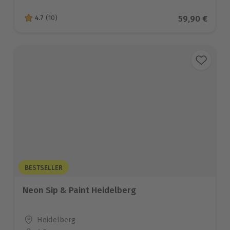
Aktueller Pr
59,90 €
4.7
(10)
4.7 von 5 Sternen basierend auf 10 Bewertungen
BESTSELLER
Neon Sip & Paint Heidelberg
Standort
Heidelberg