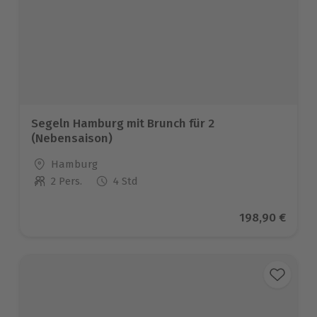
Segeln Hamburg mit Brunch für 2
(Nebensaison)
Standort
Hamburg
2 Pers.
4 Std
Anzahl der Teilnehmer
Aktueller Prei
198,90 €