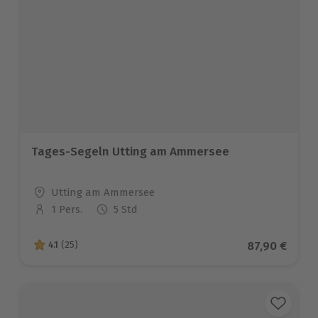
Tages-Segeln Utting am Ammersee
Standort
Utting am Ammersee
1 Pers.
5 Std
Anzahl der Teilnehmer
Aktueller Pr
87,90 €
4.1
(25)
4.1 von 5 Sternen basierend auf 25 Bewertungen