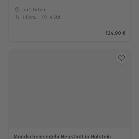
Standort
an 2 Orten
1 Pers.
4 Std
Anzahl der Teilnehmer
Aktueller Pre
124,90 €
Mondscheinsegeln Neustadt in Holstein