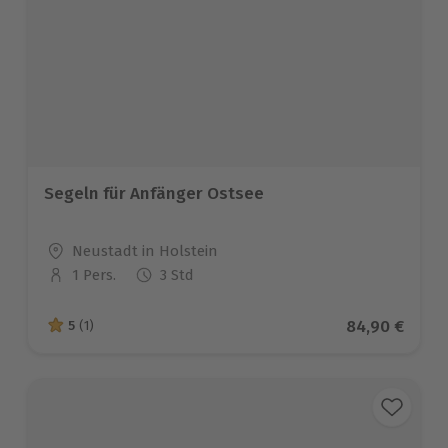
Segeln für Anfänger Ostsee
Standort
Neustadt in Holstein
1 Pers.
3 Std
Anzahl der Teilnehmer
Aktueller Pre
84,90 €
5
(1)
5 von 5 Sternen basierend auf 1 Bewertungen