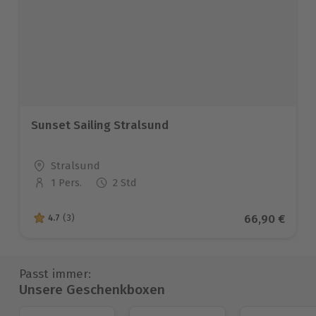
Sunset Sailing Stralsund
Standort
Stralsund
1 Pers.
2 Std
Anzahl der Teilnehmer
Aktueller Pre
66,90 €
4.7
(3)
4.7 von 5 Sternen basierend auf 3 Bewertungen
Passt immer:
Unsere Geschenkboxen