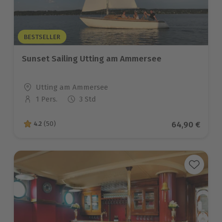
BESTSELLER
Sunset Sailing Utting am Ammersee
Standort
Utting am Ammersee
1 Pers.
3 Std
Anzahl der Teilnehmer
Aktueller Pre
64,90 €
4.2
(50)
4.2 von 5 Sternen basierend auf 50 Bewertungen