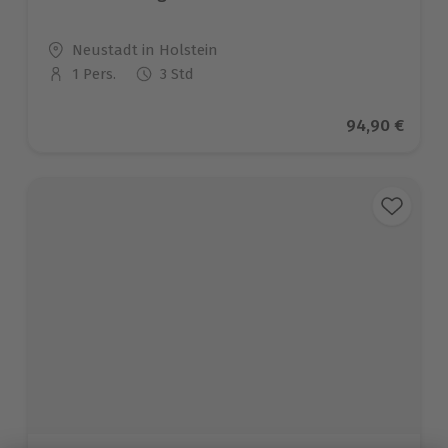
Standort
Neustadt in Holstein
1 Pers.
3 Std
Anzahl der Teilnehmer
Aktueller Pre
94,90 €