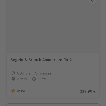
Segeln & Brunch Ammersee für 2
Standort
Utting am Ammersee
2 Pers.
5 Std
Anzahl der Teilnehmer
Aktueller Prei
229,90 €
3.8
(5)
3.8 von 5 Sternen basierend auf 5 Bewertungen