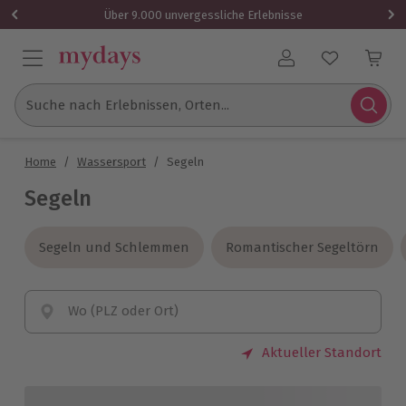
Über 9.000 unvergessliche Erlebnisse
Benutzerkonto
Suche nach Erlebnissen, Orten...
Home
/
Wassersport
/
Segeln
Segeln
Segeln und Schlemmen
Segeln und Schlemmen
Romantischer Segeltörn
Romantischer Segeltörn
Wo (PLZ oder Ort)
Aktueller Standort