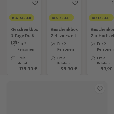
BESTSELLER
BESTSELLER
BESTSELLER
Geschenkbox
Geschenkbox
Geschenkb
3 Tage Du &
Zeit zu zweit
Zur Hochzei
Ich
Für 2
Für 2
Für 2
Personen
Personen
Personen
Freie
Freie
Freie
Hotel-
Erlebnis-
Erlebnis-
Aktueller Preis
179,90 €
Aktueller Preis
99,90 €
Aktuel
99,90
Auswahl
Auswahl
Auswahl
an ca.
an ca. 450
an ca.
130 Orten
Orten
450 Orten