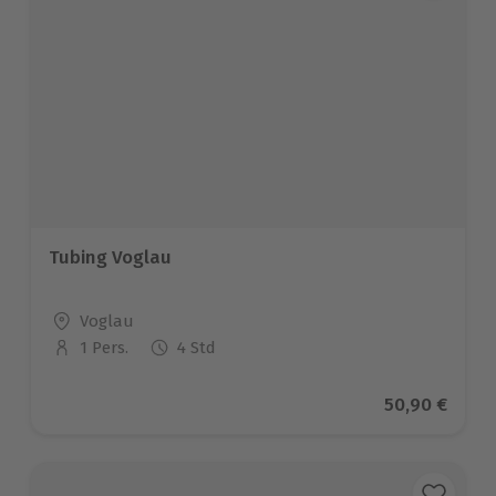
Tubing Voglau
Standort
Voglau
1 Pers.
4 Std
Anzahl der Teilnehmer
Aktueller Pr
50,90 €