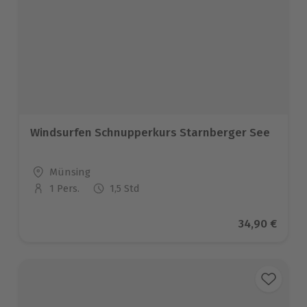
Windsurfen Schnupperkurs Starnberger See
Standort
Münsing
1 Pers.
1,5 Std
Anzahl der Teilnehmer
Aktueller Pr
34,90 €