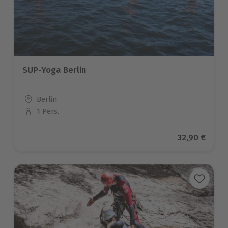
SUP-Yoga Berlin
Standort
Berlin
1 Pers.
Anzahl der Teilnehmer
Aktueller Pr
32,90 €