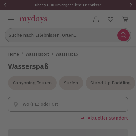
Über 9.000 unvergessliche Erlebnisse
Benutzerkonto
Suche nach Erlebnissen, Orten...
Home
/
Wassersport
/
Wasserspaß
Wasserspaß
Canyoning Touren
Canyoning Touren
Surfen
Surfen
Stand Up Paddling
Stand Up Paddling
Wo (PLZ oder Ort)
Aktueller Standort