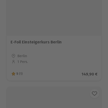
E-Foil Einsteigerkurs Berlin
Standort
Berlin
1 Pers.
Anzahl der Teilnehmer
Aktueller Prei
149,90 €
5
(1)
5 von 5 Sternen basierend auf 1 Bewertungen