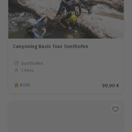
Canyoning Basis Tour Sonthofen
Standort
Sonthofen
1 Pers.
Anzahl der Teilnehmer
Aktueller Pre
99,90 €
5
(21)
5 von 5 Sternen basierend auf 21 Bewertungen