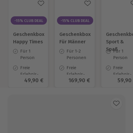
-15% CLUB DEAL
-15% CLUB DEAL
Geschenkbox
Geschenkbox
Geschenkb
Happy Times
Für Männer
Sport &
Spaß
Für 1
Für 1-2
Für 1
Person
Personen
Person
Freie
Freie
Freie
Erlebnis-
Erlebnis-
Erlebnis-
Aktueller Preis
49,90 €
Aktueller Preis
169,90 €
Aktuel
59,90
Auswahl
Auswahl
Auswahl
an ca.
an ca. 850
an ca.
1.651 Orten
Orten
974 Orten