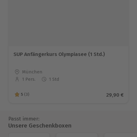
SUP Anfängerkurs Olympiasee (1 Std.)
Standort
München
1 Pers.
1 Std
Anzahl der Teilnehmer
Aktueller Pr
29,90 €
5
(3)
5 von 5 Sternen basierend auf 3 Bewertungen
Passt immer:
Unsere Geschenkboxen