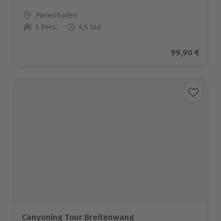
Standort
Pielenhofen
2 Pers.
4,5 Std
Anzahl der Teilnehmer
Aktueller Pre
99,90 €
Canyoning Tour Breitenwang