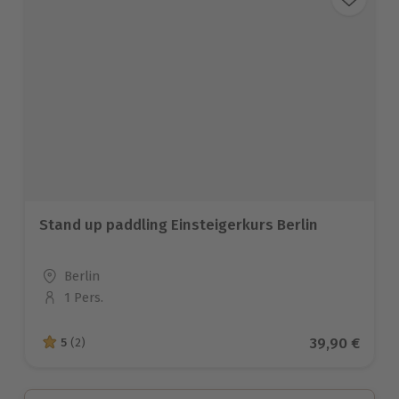
Stand up paddling Einsteigerkurs Berlin
Standort
Berlin
1 Pers.
Anzahl der Teilnehmer
Aktueller Pr
39,90 €
5
(2)
5 von 5 Sternen basierend auf 2 Bewertungen