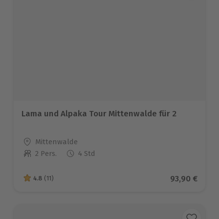
Lama und Alpaka Tour Mittenwalde für 2
Standort
Mittenwalde
2 Pers.
4 Std
Anzahl der Teilnehmer
Aktueller Pr
93,90 €
4.8
(11)
4.8 von 5 Sternen basierend auf 11 Bewertungen