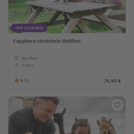
-15% CLUB DEAL
Capybara streicheln Wulften
Standort
Wulften
1 Pers.
Anzahl der Teilnehmer
Aktueller Pr
74,90 €
5
(3)
5 von 5 Sternen basierend auf 3 Bewertungen