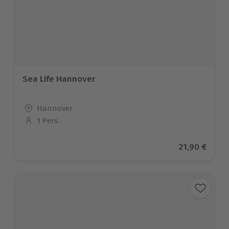
Sea Life Hannover
Standort
Hannover
1 Pers.
Anzahl der Teilnehmer
Aktueller Pr
21,90 €