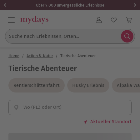
Über 9.000 unvergessliche Erlebnisse
Benutzerkonto
Suche nach Erlebnissen, Orten...
Home
/
Action & Natur
/
Tierische Abenteuer
Tierische Abenteuer
Rentierschlittenfahrt
Rentierschlittenfahrt
Husky Erlebnis
Husky Erlebnis
Alpaka W
Alpaka W
Wo (PLZ oder Ort)
Aktueller Standort