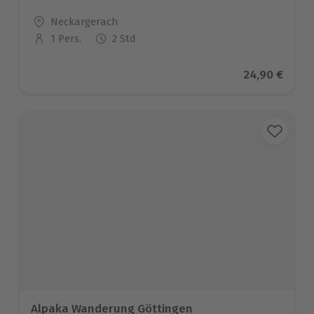
Standort
Neckargerach
1 Pers.
2 Std
Anzahl der Teilnehmer
Aktueller Pr
24,90 €
Alpaka Wanderung Göttingen