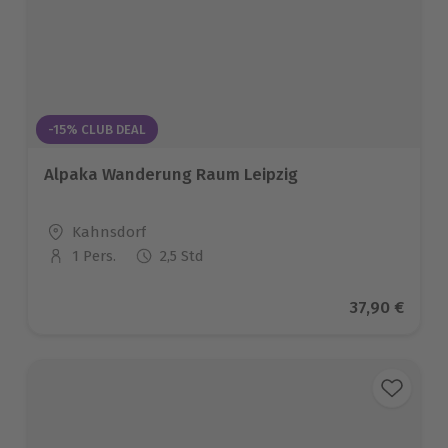
-15% CLUB DEAL
Alpaka Wanderung Raum Leipzig
Standort
Kahnsdorf
1 Pers.
2,5 Std
Anzahl der Teilnehmer
Aktueller Pr
37,90 €