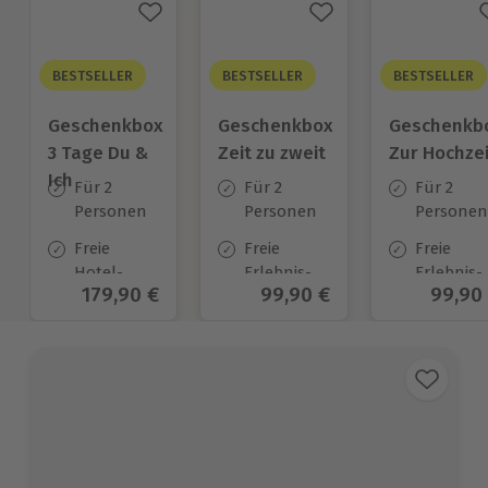
BESTSELLER
BESTSELLER
BESTSELLER
Geschenkbox
Geschenkbox
Geschenkb
3 Tage Du &
Zeit zu zweit
Zur Hochzei
Ich
Für 2
Für 2
Für 2
Personen
Personen
Personen
Freie
Freie
Freie
Hotel-
Erlebnis-
Erlebnis-
Aktueller Preis
179,90 €
Aktueller Preis
99,90 €
Aktuel
99,90
Auswahl
Auswahl
Auswahl
an ca.
an ca. 450
an ca.
130 Orten
Orten
450 Orten