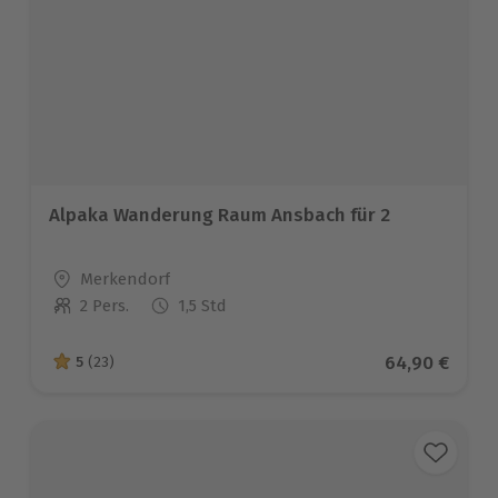
Alpaka Wanderung Raum Ansbach für 2
Standort
Merkendorf
2 Pers.
1,5 Std
Anzahl der Teilnehmer
Aktueller Pre
64,90 €
5
(23)
5 von 5 Sternen basierend auf 23 Bewertungen