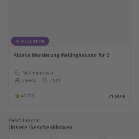
-15% CLUB DEAL
Alpaka Wanderung Mellinghausen für 2
Standort
Mellinghausen
2 Pers.
2 Std
Anzahl der Teilnehmer
Aktueller Pr
71,90 €
4.9
(21)
4.9 von 5 Sternen basierend auf 21 Bewertungen
Passt immer:
Unsere Geschenkboxen