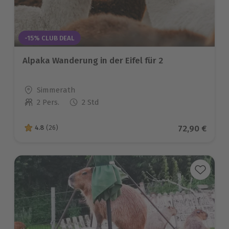
-15% CLUB DEAL
Alpaka Wanderung in der Eifel für 2
Standort
Simmerath
2 Pers.
2 Std
Anzahl der Teilnehmer
Aktueller Pr
72,90 €
4.8
(26)
4.8 von 5 Sternen basierend auf 26 Bewertungen