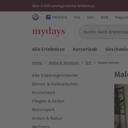
Über 9.000 unvergessliche Erlebnisse
Trustedshops Bewertungen für mydays.de
PAYBACK
FAQ
Jobs
B2B
Magazi
Suche nach Erlebnissen..
Alle Erlebnisse
Kurzurlaub
Geschenke
Home
/
Kultur & Kreatives
/
DIY
/
Malen lernen
Mal
Alle Erlebnisgeschenke
Dinner & Kulinarisches
Kurzurlaub
Fliegen & Fallen
Motorsport
Action & Natur
Wellness