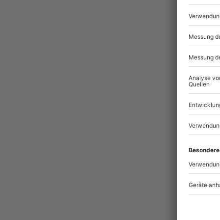
Pass
BES