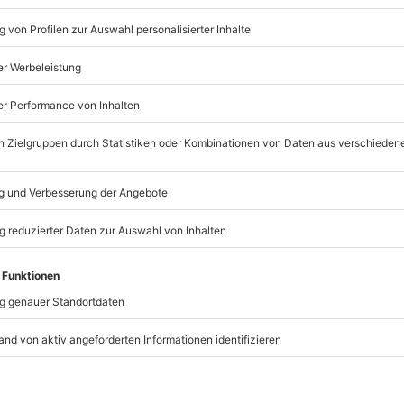
Kreatives Malen mit Neon
Schwarzlicht Beleuchtun
DJ & groovige Beats
1 gratis Aperitif pro Person
Leinwand (30x30 cm) zum
& Material
Staffelei wird gestellt; M
t immer:
Unsere Geschenkboxen
TSELLER
BESTSELLER