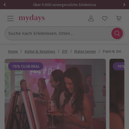
Über 9.000 unvergessliche Erlebnisse
Benutzerkonto
Suche nach Erlebnissen, Orten...
Home
/
Kultur & Kreatives
/
DIY
/
Malen lernen
/
Paint & Drink 
-15% CLUB DEAL
-15% C