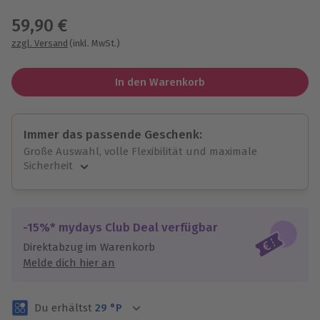
Wähle im nächsten Schritt einen Termin aus
59,90 €
zzgl. Versand
(inkl. MwSt.)
In den Warenkorb
Immer das passende Geschenk:
Große Auswahl, volle Flexibilität und maximale
Sicherheit
Große Auswahl
Über 9.000 unvergessliche Erlebnisse.
Volle Flexibilität
-15%* mydays Club Deal verfügbar
Jeder Gutschein für alle Erlebnisse einlösbar.
Direktabzug im Warenkorb
Maximale Sicherheit
Melde dich hier an
3 Jahre gültig & verlängerbar.
Du erhältst
29
°P