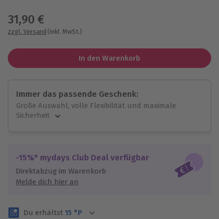
Wähle im nächsten Schritt einen Termin aus
31,90 €
zzgl. Versand
(inkl. MwSt.)
In den Warenkorb
Immer das passende Geschenk:
Große Auswahl, volle Flexibilität und maximale
Sicherheit
Große Auswahl
Über 9.000 unvergessliche Erlebnisse.
Volle Flexibilität
-15%* mydays Club Deal verfügbar
Jeder Gutschein für alle Erlebnisse einlösbar.
Direktabzug im Warenkorb
Maximale Sicherheit
Melde dich hier an
3 Jahre gültig & verlängerbar.
Du erhältst
15
°P