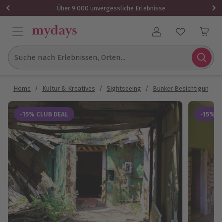
Über 9.000 unvergessliche Erlebnisse
Benutzerkonto
Suche nach Erlebnissen, Orten...
Home
/
Kultur & Kreatives
/
Sightseeing
/
Bunker Besichtigungen
-15% CLUB DEAL
-15% C