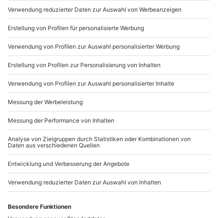
Gruppengröße: 6 - 10 Personen
Du möchtest als Firma bestellen?
Sichere Dir attraktive Firmenkunden Vorteile.
089 / 21 12 90 20
Mo-Fr: 9-17 Uhr
b2b@mydays.de
www.b2b.mydays.de/
Artikelnummer
:
42942
Andere Produkte entdecken