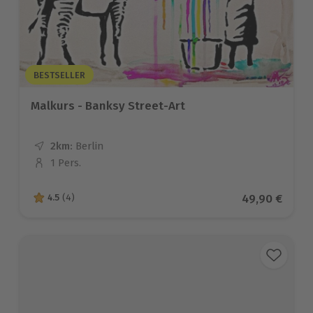
BESTSELLER
Malkurs - Banksy Street-Art
2km:
Entfernung
Standort
Berlin
1 Pers.
Anzahl der Teilnehmer
Aktueller Pre
49,90 €
4.5
(4)
4.5 von 5 Sternen basierend auf 4 Bewertungen