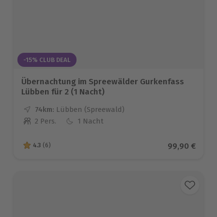
-15% CLUB DEAL
Übernachtung im Spreewälder Gurkenfass
Lübben für 2 (1 Nacht)
74km:
Entfernung
Standort
Lübben (Spreewald)
2 Pers.
1 Nacht
Anzahl der Teilnehmer
Aktueller Pre
99,90 €
4.3
(6)
4.3 von 5 Sternen basierend auf 6 Bewertungen