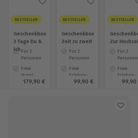
BESTSELLER
BESTSELLER
BESTSELLER
Geschenkbox
Geschenkbox
Geschenkb
3 Tage Du &
Zeit zu zweit
Zur Hochzei
Ich
Für 2
Für 2
Für 2
Personen
Personen
Personen
Freie
Freie
Freie
Hotel-
Erlebnis-
Erlebnis-
Aktueller Preis
179,90 €
Aktueller Preis
99,90 €
Aktuel
99,90
Auswahl
Auswahl
Auswahl
an ca.
an ca. 450
an ca.
130 Orten
Orten
450 Orten