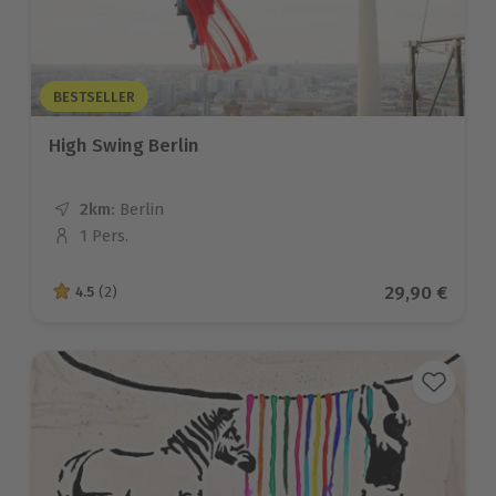
BESTSELLER
High Swing Berlin
2km:
Entfernung
Standort
Berlin
1 Pers.
Anzahl der Teilnehmer
Aktueller Pr
29,90 €
4.5
(2)
4.5 von 5 Sternen basierend auf 2 Bewertungen