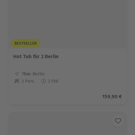
BESTSELLER
Hot Tub für 2 Berlin
7km:
Entfernung
Standort
Berlin
2 Pers.
2 Std
Anzahl der Teilnehmer
Aktueller Pre
159,90 €