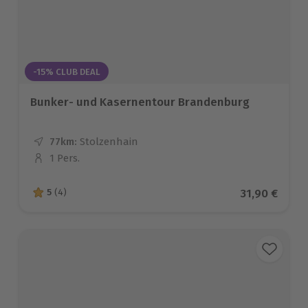
-15% CLUB DEAL
Bunker- und Kasernentour Brandenburg
77km:
Entfernung
Standort
Stolzenhain
1 Pers.
Anzahl der Teilnehmer
Aktueller Pr
31,90 €
5
(4)
5 von 5 Sternen basierend auf 4 Bewertungen