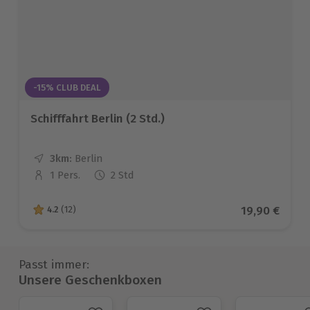
-15% CLUB DEAL
Schifffahrt Berlin (2 Std.)
3km:
Entfernung
Standort
Berlin
1 Pers.
2 Std
Anzahl der Teilnehmer
Aktueller Pr
19,90 €
4.2
(12)
4.2 von 5 Sternen basierend auf 12 Bewertungen
Passt immer:
Unsere Geschenkboxen