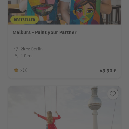
BESTSELLER
Malkurs - Paint your Partner
2km:
Entfernung
Standort
Berlin
1 Pers.
Anzahl der Teilnehmer
Aktueller Pre
49,90 €
5
(3)
5 von 5 Sternen basierend auf 3 Bewertungen