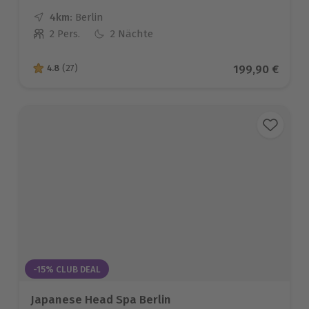
4km:
Entfernung
Standort
Berlin
2 Pers.
2 Nächte
Anzahl der Teilnehmer
Aktueller Prei
199,90 €
4.8
(27)
4.8 von 5 Sternen basierend auf 27 Bewertungen
-15% CLUB DEAL
Japanese Head Spa Berlin