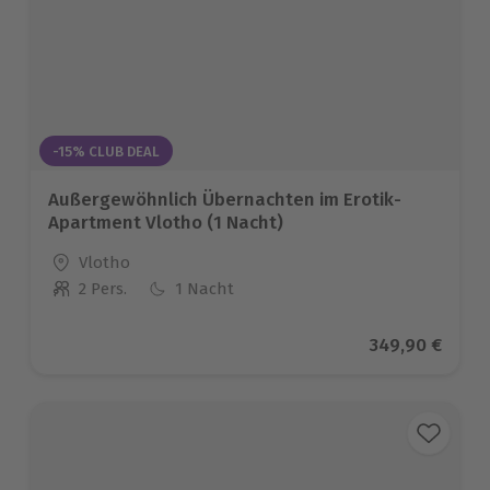
-15% CLUB DEAL
Außergewöhnlich Übernachten im Erotik-
Apartment Vlotho (1 Nacht)
Standort
Vlotho
2 Pers.
1 Nacht
Anzahl der Teilnehmer
Aktueller Prei
349,90 €