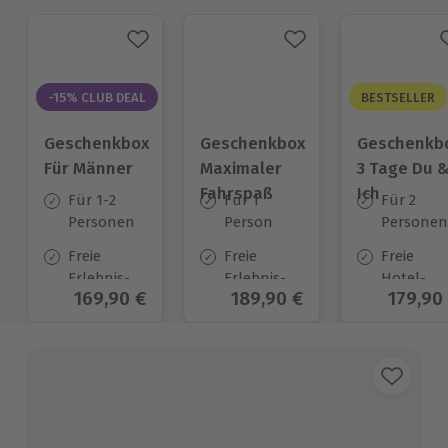
-15% CLUB DEAL
BESTSELLER
Geschenkbox
Geschenkbox
Geschenkb
Für Männer
Maximaler
3 Tage Du 
Fahrspaß
Ich
Für 1-2
Für 1
Für 2
Personen
Person
Personen
Freie
Freie
Freie
Erlebnis-
Erlebnis-
Hotel-
Aktueller Preis
169,90 €
Aktueller Preis
189,90 €
Aktuell
179,90
Auswahl
Auswahl
Auswahl
an ca. 850
an ca.
an ca.
Orten
187 Orten
130 Orten