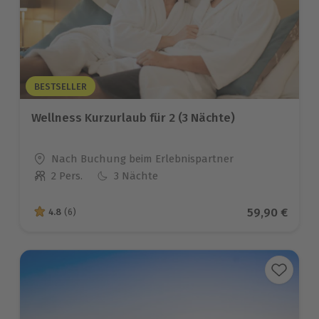
BESTSELLER
Wellness Kurzurlaub für 2 (3 Nächte)
Standort
Nach Buchung beim Erlebnispartner
2 Pers.
3 Nächte
Anzahl der Teilnehmer
Aktueller Pr
59,90 €
4.8
(6)
4.8 von 5 Sternen basierend auf 6 Bewertungen