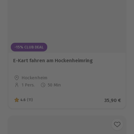
-15% CLUB DEAL
E-Kart fahren am Hockenheimring
Standort
Hockenheim
1 Pers.
50 Min
Anzahl der Teilnehmer
Aktueller Pr
35,90 €
4.6
(11)
4.6 von 5 Sternen basierend auf 11 Bewertungen