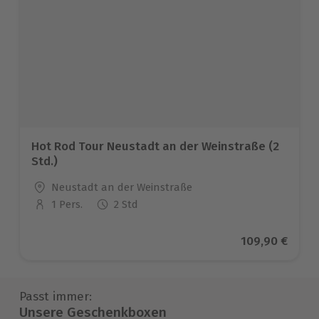
Hot Rod Tour Neustadt an der Weinstraße (2
Std.)
Standort
Neustadt an der Weinstraße
1 Pers.
2 Std
Anzahl der Teilnehmer
Aktueller Prei
109,90 €
Passt immer:
Unsere Geschenkboxen