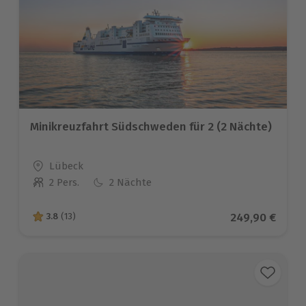
Minikreuzfahrt Südschweden für 2 (2 Nächte)
Standort
Lübeck
2 Pers.
2 Nächte
Anzahl der Teilnehmer
Aktueller Prei
249,90 €
3.8
(13)
3.8 von 5 Sternen basierend auf 13 Bewertungen