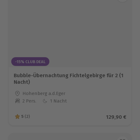
-15% CLUB DEAL
Bubble-Übernachtung Fichtelgebirge für 2 (1
Nacht)
Standort
Hohenberg a.d.Eger
2 Pers.
1 Nacht
Anzahl der Teilnehmer
Aktueller Pre
129,90 €
5
(2)
5 von 5 Sternen basierend auf 2 Bewertungen