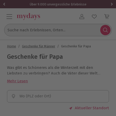
Über 9.000 unvergessliche Erlebnisse
Benutzerkonto
Suche nach Erlebnissen, Orten...
Home
/
Geschenke für Männer
/
Geschenke für Papa
Geschenke für Papa
Was gibt es Schöneres als die Winterzeit mit den
Liebsten zu verbringen? Auch die Väter dieser Welt
freuen sich über Zeit mit ihren Liebsten! Das macht
Mehr Lesen
gemeinsame Erlebnisse zu idealen Geschenken für
Papa. Ob Wellness in der Wintertherme oder Action auf
der Skipiste: Nehmt Euch die Zeit für eindrucksvolle
Wo (PLZ oder Ort)
Stunden im vertrauten Kreis und schenkt Papa
unvergessliche Erinnerungen, die auch Ihr danach mit
Aktueller Standort
nach Hause nehmen werdet. Schenkt Eurem Papa