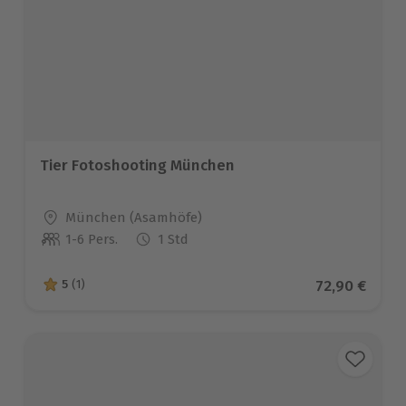
Tier Fotoshooting München
Standort
München (Asamhöfe)
1-6 Pers.
1 Std
Anzahl der Teilnehmer
Aktueller Pr
72,90 €
5
(1)
5 von 5 Sternen basierend auf 1 Bewertungen