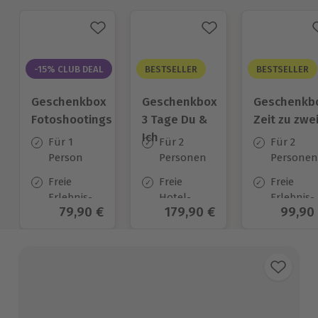
-15% CLUB DEAL
BESTSELLER
BESTSELLER
Geschenkbox
Geschenkbox
Geschenkb
Fotoshootings
3 Tage Du &
Zeit zu zwe
Ich
Für 1
Für 2
Für 2
Person
Personen
Personen
Freie
Freie
Freie
Erlebnis-
Hotel-
Erlebnis-
Aktueller Preis
79,90 €
Aktueller Preis
179,90 €
Aktuel
99,90
Auswahl
Auswahl
Auswahl
an ca. 100
an ca.
an ca. 45
Orten
130 Orten
Orten