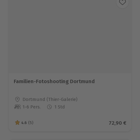
Familien-Fotoshooting Dortmund
Standort
Dortmund (Thier-Galerie)
1-6 Pers.
1 Std
Anzahl der Teilnehmer
Aktueller Pr
72,90 €
4.6
(5)
4.6 von 5 Sternen basierend auf 5 Bewertungen