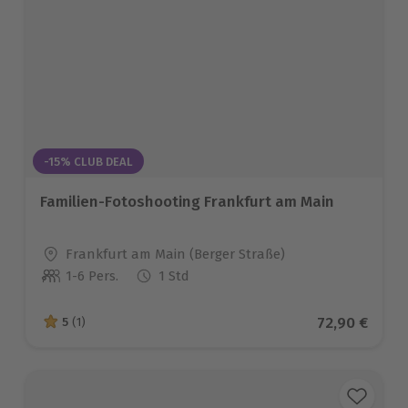
-15% CLUB DEAL
Familien-Fotoshooting Frankfurt am Main
Standort
Frankfurt am Main (Berger Straße)
1-6 Pers.
1 Std
Anzahl der Teilnehmer
Aktueller Pr
72,90 €
5
(1)
5 von 5 Sternen basierend auf 1 Bewertungen