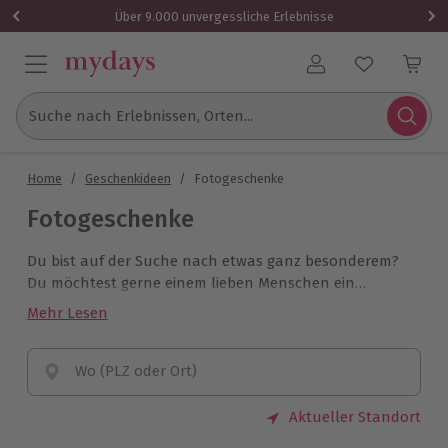
Über 9.000 unvergessliche Erlebnisse
Benutzerkonto
Suche nach Erlebnissen, Orten...
Home
/
Geschenkideen
/
Fotogeschenke
Fotogeschenke
Du bist auf der Suche nach etwas ganz besonderem?
Du möchtest gerne einem lieben Menschen ein
außergewöhnliches Geschenk überreichen, von dem
Mehr Lesen
der Beschenkte noch möglichst lange etwas hat?
Dann schenke eines der vielen Fotoshooting-
Erlebnisse von mydays. Unter den vielen Angeboten ist
Wo (PLZ oder Ort)
garantiert das ideale Fotogeschenk für jeden dabei.
Aktueller Standort