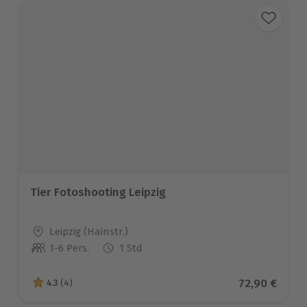
Tier Fotoshooting Leipzig
Standort
Leipzig (Hainstr.)
1-6 Pers.
1 Std
Anzahl der Teilnehmer
Aktueller Pr
72,90 €
4.3
(4)
4.3 von 5 Sternen basierend auf 4 Bewertungen