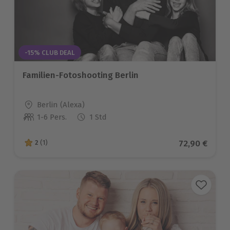
-15% CLUB DEAL
Familien-Fotoshooting Berlin
Standort
Berlin (Alexa)
1-6 Pers.
1 Std
Anzahl der Teilnehmer
Aktueller Pr
72,90 €
2
(1)
2 von 5 Sternen basierend auf 1 Bewertungen