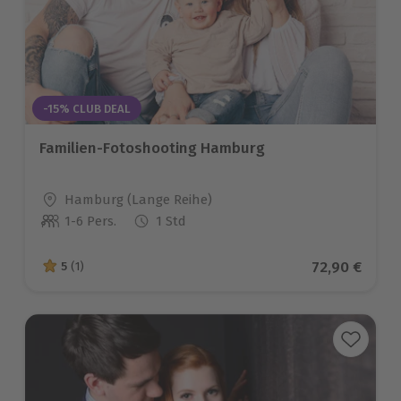
-15% CLUB DEAL
Familien-Fotoshooting Hamburg
Standort
Hamburg (Lange Reihe)
1-6 Pers.
1 Std
Anzahl der Teilnehmer
Aktueller Pr
72,90 €
5
(1)
5 von 5 Sternen basierend auf 1 Bewertungen