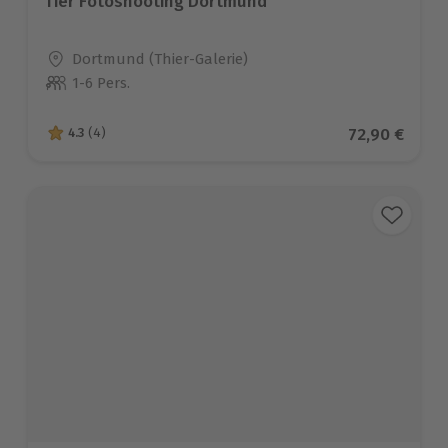
Tier Fotoshooting Dortmund
Standort
Dortmund (Thier-Galerie)
1-6 Pers.
Anzahl der Teilnehmer
Aktueller Pr
72,90 €
4.3
(4)
4.3 von 5 Sternen basierend auf 4 Bewertungen