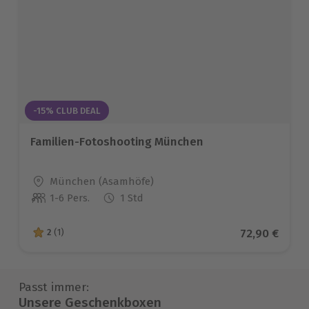
-15% CLUB DEAL
Familien-Fotoshooting München
Standort
München (Asamhöfe)
1-6 Pers.
1 Std
Anzahl der Teilnehmer
Aktueller Pr
72,90 €
2
(1)
2 von 5 Sternen basierend auf 1 Bewertungen
Passt immer:
Unsere Geschenkboxen