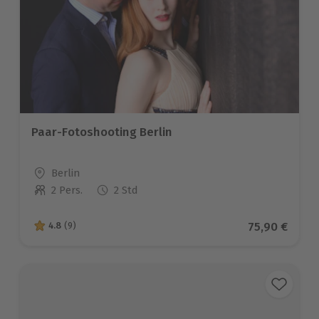
Paar-Fotoshooting Berlin
Standort
Berlin
2 Pers.
2 Std
Anzahl der Teilnehmer
Aktueller Pr
75,90 €
4.8
(9)
4.8 von 5 Sternen basierend auf 9 Bewertungen