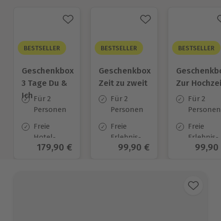
BESTSELLER
BESTSELLER
BESTSELLER
Geschenkbox
Geschenkbox
Geschenkb
3 Tage Du &
Zeit zu zweit
Zur Hochzei
Ich
Für 2
Für 2
Für 2
Personen
Personen
Personen
Freie
Freie
Freie
Hotel-
Erlebnis-
Erlebnis-
Aktueller Preis
179,90 €
Aktueller Preis
99,90 €
Aktuel
99,90
Auswahl
Auswahl
Auswahl
an ca.
an ca. 450
an ca.
130 Orten
Orten
450 Orten