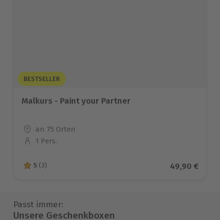
BESTSELLER
Malkurs - Paint your Partner
Standort
an 75 Orten
1 Pers.
Anzahl der Teilnehmer
Aktueller Pre
49,90 €
5
(3)
5 von 5 Sternen basierend auf 3 Bewertungen
Passt immer:
Unsere Geschenkboxen