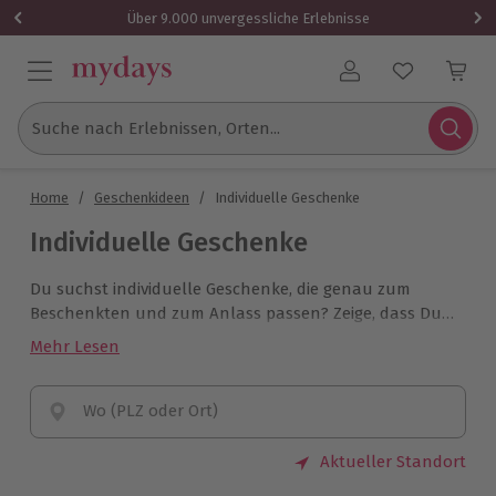
Über 9.000 unvergessliche Erlebnisse
Benutzerkonto
Suche nach Erlebnissen, Orten...
Home
/
Geschenkideen
/
Individuelle Geschenke
Individuelle Geschenke
Du suchst individuelle Geschenke, die genau zum
Beschenkten und zum Anlass passen? Zeige, dass Du
Dir über das Geschenk Gedanken gemacht hast und
Mehr Lesen
verschenke mit mydays ein
maßgeschneidertes
Erlebnis mit Herz
.
Wo (PLZ oder Ort)
Aktueller Standort