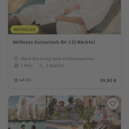
BESTSELLER
Wellness Kurzurlaub für 2 (3 Nächte)
Standort
Nach Buchung beim Erlebnispartner
2 Pers.
3 Nächte
Anzahl der Teilnehmer
Aktueller Pr
59,90 €
4.8
(6)
4.8 von 5 Sternen basierend auf 6 Bewertungen