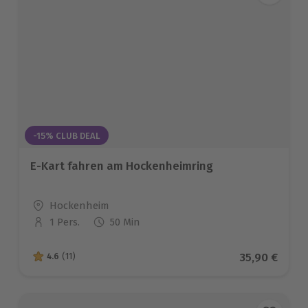
-15% CLUB DEAL
E-Kart fahren am Hockenheimring
Standort
Hockenheim
1 Pers.
50 Min
Anzahl der Teilnehmer
Aktueller Pr
35,90 €
4.6
(11)
4.6 von 5 Sternen basierend auf 11 Bewertungen