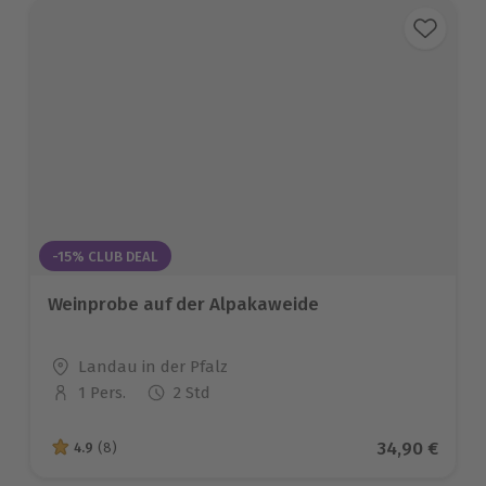
-15% CLUB DEAL
Weinprobe auf der Alpakaweide
Standort
Landau in der Pfalz
1 Pers.
2 Std
Anzahl der Teilnehmer
Aktueller Pr
34,90 €
4.9
(8)
4.9 von 5 Sternen basierend auf 8 Bewertungen