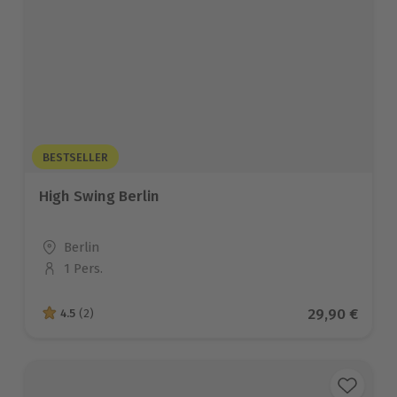
BESTSELLER
High Swing Berlin
Standort
Berlin
1 Pers.
Anzahl der Teilnehmer
Aktueller Pr
29,90 €
4.5
(2)
4.5 von 5 Sternen basierend auf 2 Bewertungen