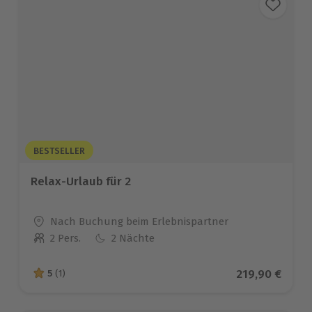
BESTSELLER
Relax-Urlaub für 2
Standort
Nach Buchung beim Erlebnispartner
2 Pers.
2 Nächte
Anzahl der Teilnehmer
Aktueller Pre
219,90 €
5
(1)
5 von 5 Sternen basierend auf 1 Bewertungen