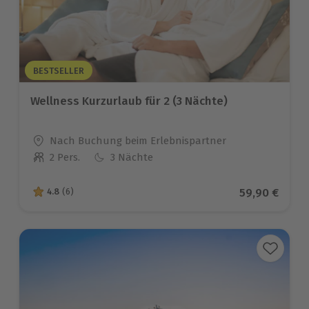
BESTSELLER
Wellness Kurzurlaub für 2 (3 Nächte)
Standort
Nach Buchung beim Erlebnispartner
2 Pers.
3 Nächte
Anzahl der Teilnehmer
Aktueller Pr
59,90 €
4.8
(6)
4.8 von 5 Sternen basierend auf 6 Bewertungen