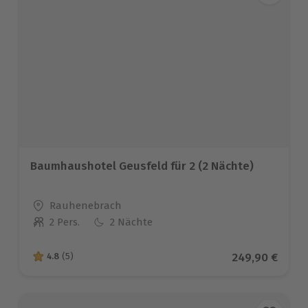
Baumhaushotel Geusfeld für 2 (2 Nächte)
Standort
Rauhenebrach
2 Pers.
2 Nächte
Anzahl der Teilnehmer
Aktueller Prei
249,90 €
4.8
(5)
4.8 von 5 Sternen basierend auf 5 Bewertungen