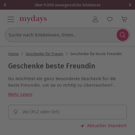
Über 9.000 unvergessliche Erlebnisse
Benutzerkonto
Suche nach Erlebnissen, Orten...
Home
/
Geschenke für Frauen
/
Geschenke für beste Freundin
Geschenke beste Freundin
Du möchtest ein ganz besonderes Geschenk für die
beste Freundin, um sie so richtig zu überraschen?
Damit Du das richtige Erlebnis für sie findest, haben wir
Mehr Lesen
hier die schönsten Geschenkideen für die beste
Freundin zusammengestellt. So schenkst Du ein
unvergessliches, gemeinsames Erlebnis, das noch
Wo (PLZ oder Ort)
lange für Gesprächsstoff sorgt.
Aktueller Standort