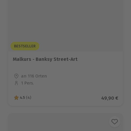
BESTSELLER
Malkurs - Banksy Street-Art
Standort
an 116 Orten
1 Pers.
Anzahl der Teilnehmer
Aktueller Pre
49,90 €
4.5
(4)
4.5 von 5 Sternen basierend auf 4 Bewertungen