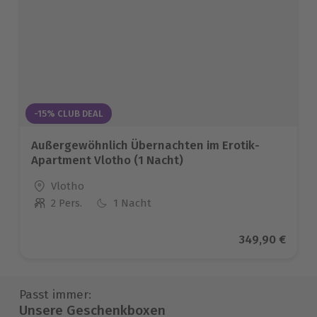
-15% CLUB DEAL
Außergewöhnlich Übernachten im Erotik-
Apartment Vlotho (1 Nacht)
Standort
Vlotho
2 Pers.
1 Nacht
Anzahl der Teilnehmer
Aktueller Prei
349,90 €
Passt immer:
Unsere Geschenkboxen