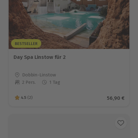
BESTSELLER
Day Spa Linstow für 2
Standort
Dobbin-Linstow
2 Pers.
1 Tag
Anzahl der Teilnehmer
Aktueller Pr
56,90 €
4.5
(2)
4.5 von 5 Sternen basierend auf 2 Bewertungen