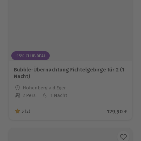
-15% CLUB DEAL
Bubble-Übernachtung Fichtelgebirge für 2 (1
Nacht)
Standort
Hohenberg a.d.Eger
2 Pers.
1 Nacht
Anzahl der Teilnehmer
Aktueller Pre
129,90 €
5
(2)
5 von 5 Sternen basierend auf 2 Bewertungen