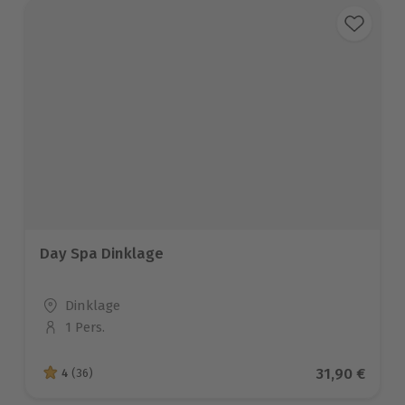
Day Spa Dinklage
Standort
Dinklage
1 Pers.
Anzahl der Teilnehmer
Aktueller Pr
31,90 €
4
(36)
4 von 5 Sternen basierend auf 36 Bewertungen