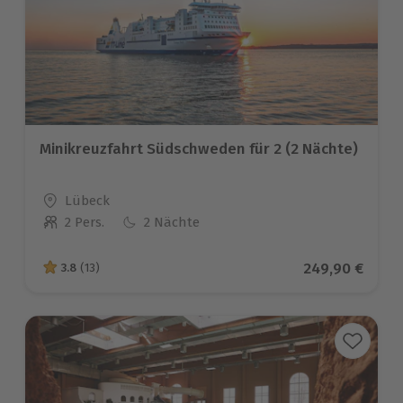
Minikreuzfahrt Südschweden für 2 (2 Nächte)
Standort
Lübeck
2 Pers.
2 Nächte
Anzahl der Teilnehmer
Aktueller Prei
249,90 €
3.8
(13)
3.8 von 5 Sternen basierend auf 13 Bewertungen