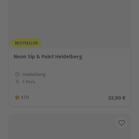
BESTSELLER
Neon Sip & Paint Heidelberg
Standort
Heidelberg
1 Pers.
Anzahl der Teilnehmer
Aktueller Pr
32,90 €
3
(1)
3 von 5 Sternen basierend auf 1 Bewertungen