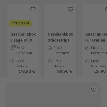
BESTSELLER
Geschenkbox
Geschenkbox
Geschenkb
3 Tage Du &
Städtetrips
Für Frauen
Ich
Für 2
Für 2
Für 1-2
Personen
Personen
Personen
Freie
Freie
Freie
Hotel-
Hotel-
Erlebnis-
Aktueller Preis
179,90 €
Aktueller Preis
99,90 €
Aktuell
129,90
Auswahl
Auswahl
Auswahl
an ca.
an ca. 84
an ca.
130 Orten
Orten
1.776 Ort