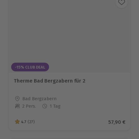
-15% CLUB DEAL
Therme Bad Bergzabern für 2
Standort
Bad Bergzabern
2 Pers.
1 Tag
Anzahl der Teilnehmer
Aktueller Pr
57,90 €
4.7
(27)
4.7 von 5 Sternen basierend auf 27 Bewertungen