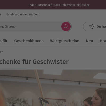
Jeder Gutschein für alle Erlebnisse einlösbar
n
Erlebnispartner werden
Du ha
.
 für
Geschenkboxen
Wertgutscheine
Neu
Ho
er
chenke für Geschwister