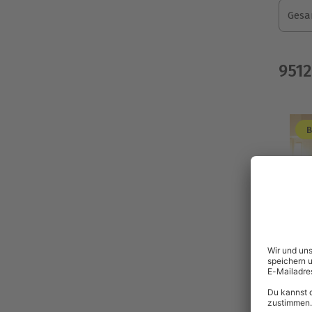
Gesa
9512
B