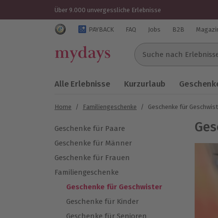
Über 9.000 unvergessliche Erlebnisse
Trustedshops Bewertungen für mydays.de
PAYBACK
FAQ
Jobs
B2B
Magazi
Suche nach Erlebnissen..
Alle Erlebnisse
Kurzurlaub
Geschenke
Home
/
Familiengeschenke
/
Geschenke für Geschwist
Ges
Geschenke für Paare
Geschenke für Männer
Geschenke für Frauen
Familiengeschenke
Geschenke für Geschwister
Geschenke für Kinder
Geschenke für Senioren