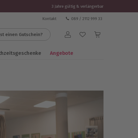
3 Jahre gültig & verlängerbar
Kontakt
089 / 2112 999 33
st einen Gutschein?
Benutzerkonto
chzeitsgeschenke
Angebote