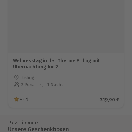
Wellnesstag in der Therme Erding mit
Übernachtung für 2
Standort
Erding
2 Pers.
1 Nacht
Anzahl der Teilnehmer
Aktueller Pre
319,90 €
4
(2)
4 von 5 Sternen basierend auf 2 Bewertungen
Passt immer:
Unsere Geschenkboxen