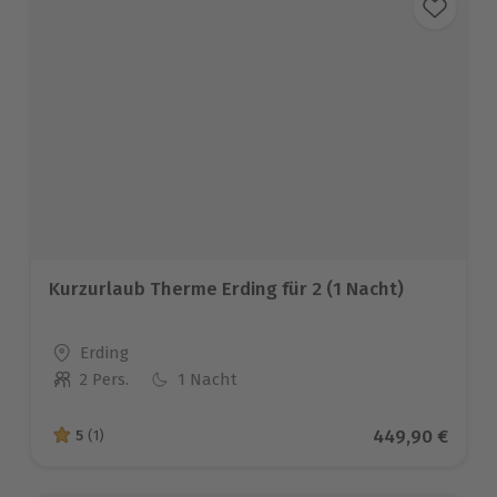
Kurzurlaub Therme Erding für 2 (1 Nacht)
Standort
Erding
2 Pers.
1 Nacht
Anzahl der Teilnehmer
Aktueller Prei
449,90 €
5
(1)
5 von 5 Sternen basierend auf 1 Bewertungen