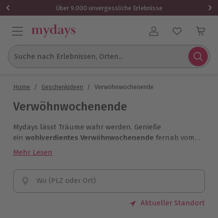
Über 9.000 unvergessliche Erlebnisse
Benutzerkonto
Suche nach Erlebnissen, Orten...
Home
/
Geschenkideen
/
Verwöhnwochenende
Verwöhnwochenende
Mydays lässt Träume wahr werden. Genieße
ein
wohlverdientes Verwöhnwochenende
fernab vom
Alltag: Lange ausschlafen, ein leckeres Frühstück,
Mehr Lesen
danach am idyllischen See oder bei einer himmlischen
Massage entspannen.
Wo (PLZ oder Ort)
Aktueller Standort