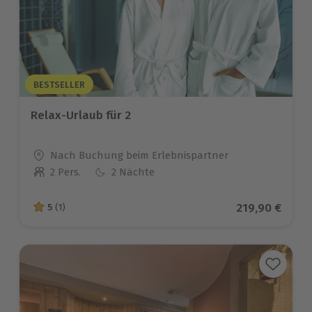
BESTSELLER
Relax-Urlaub für 2
Standort
Nach Buchung beim Erlebnispartner
2 Pers.
2 Nächte
Anzahl der Teilnehmer
Aktueller Pre
219,90 €
5
(1)
5 von 5 Sternen basierend auf 1 Bewertungen