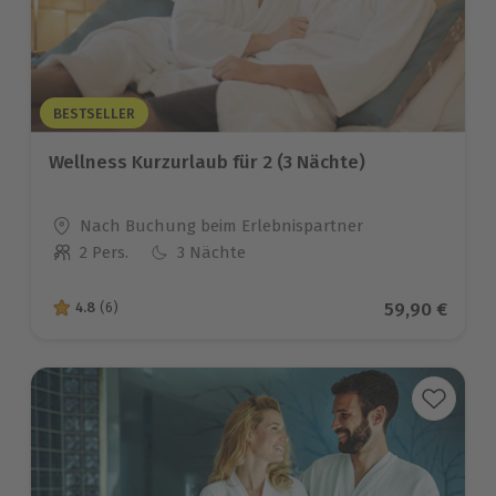
BESTSELLER
Wellness Kurzurlaub für 2 (3 Nächte)
Standort
Nach Buchung beim Erlebnispartner
2 Pers.
3 Nächte
Anzahl der Teilnehmer
Aktueller Pr
59,90 €
4.8
(6)
4.8 von 5 Sternen basierend auf 6 Bewertungen