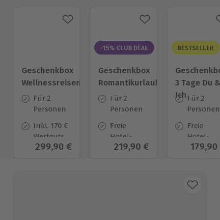
-15% CLUB DEAL
BESTSELLER
Geschenkbox
Geschenkbox
Geschenkb
Wellnessreisen
Romantikurlaub
3 Tage Du 
Ich
Für 2
Für 2
Für 2
Personen
Personen
Personen
Inkl. 170 €
Freie
Freie
Wertgutschein
Hotel-
Hotel-
Aktueller Preis
299,90 €
Aktueller Preis
219,90 €
Aktuell
179,90
zur
Auswahl
Auswahl
Anrechnung
an ca.
an ca.
auf
50 Orten
130 Orten
verpflichtend
zuzubuchendes
Frühstück
und