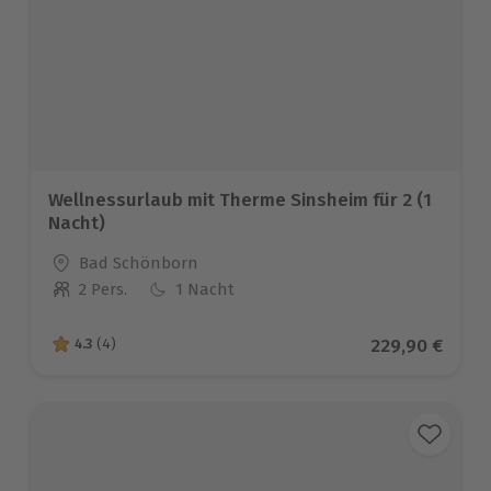
Abendessen*
Wellnessurlaub mit Therme Sinsheim für 2 (1
Nacht)
Standort
Bad Schönborn
2 Pers.
1 Nacht
Anzahl der Teilnehmer
Aktueller Prei
229,90 €
4.3
(4)
4.3 von 5 Sternen basierend auf 4 Bewertungen