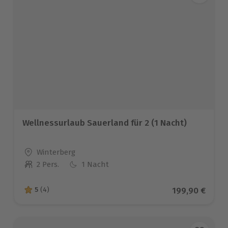
Wellnessurlaub Sauerland für 2 (1 Nacht)
Standort
Winterberg
2 Pers.
1 Nacht
Anzahl der Teilnehmer
Aktueller Prei
199,90 €
5
(4)
5 von 5 Sternen basierend auf 4 Bewertungen