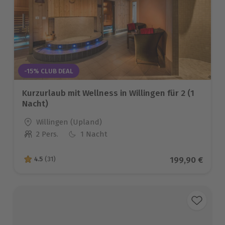
-15% CLUB DEAL
Kurzurlaub mit Wellness in Willingen für 2 (1
Nacht)
Standort
Willingen (Upland)
2 Pers.
1 Nacht
Anzahl der Teilnehmer
Aktueller Prei
199,90 €
4.5
(31)
4.5 von 5 Sternen basierend auf 31 Bewertungen