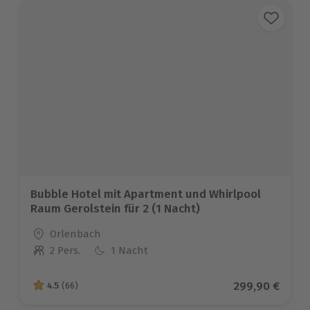
Bubble Hotel mit Apartment und Whirlpool
Raum Gerolstein für 2 (1 Nacht)
Standort
Orlenbach
2 Pers.
1 Nacht
Anzahl der Teilnehmer
Aktueller Prei
299,90 €
4.5
(66)
4.5 von 5 Sternen basierend auf 66 Bewertungen