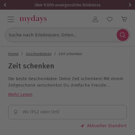
Über 9.000 unvergessliche Erlebnisse
Benutzerkonto
Suche nach Erlebnissen, Orten...
Home
/
Geschenkideen
/
Zeit schenken
Zeit schenken
Die beste Geschenkidee: Deine Zeit schenken! Mit einem
Zeitgeschenk verschenkst Du dreifache Freude:
Vorfreude, Freude beim Erleben und freudige
Mehr Lesen
Erinnerungen. Denn gemeinsame Zeit ist das, wonach
wir uns sehnen.
Wo (PLZ oder Ort)
Aktueller Standort