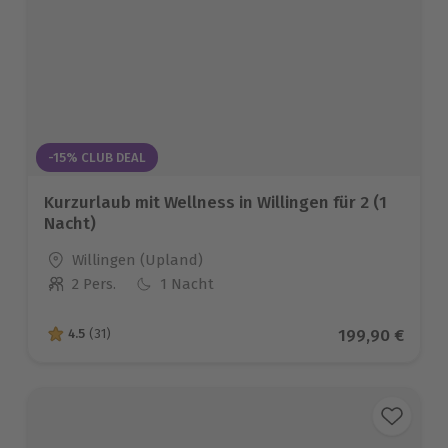
-15% CLUB DEAL
Kurzurlaub mit Wellness in Willingen für 2 (1
Nacht)
Standort
Willingen (Upland)
2 Pers.
1 Nacht
Anzahl der Teilnehmer
Aktueller Prei
199,90 €
4.5
(31)
4.5 von 5 Sternen basierend auf 31 Bewertungen