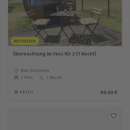
BESTSELLER
Übernachtung im Fass für 2 (1 Nacht)
Standort
Bad Dürkheim
2 Pers.
1 Nacht
Anzahl der Teilnehmer
Aktueller Pre
99,90 €
4.5
(34)
4.5 von 5 Sternen basierend auf 34 Bewertungen