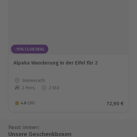
-15% CLUB DEAL
Alpaka Wanderung in der Eifel für 2
Standort
Simmerath
2 Pers.
2 Std
Anzahl der Teilnehmer
Aktueller Pr
72,90 €
4.8
(26)
4.8 von 5 Sternen basierend auf 26 Bewertungen
Passt immer:
Unsere Geschenkboxen