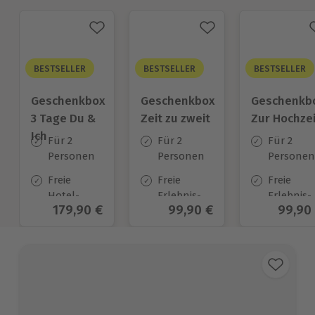
BESTSELLER
BESTSELLER
BESTSELLER
Geschenkbox
Geschenkbox
Geschenkb
3 Tage Du &
Zeit zu zweit
Zur Hochzei
Ich
Für 2
Für 2
Für 2
Personen
Personen
Personen
Freie
Freie
Freie
Hotel-
Erlebnis-
Erlebnis-
Aktueller Preis
179,90 €
Aktueller Preis
99,90 €
Aktuel
99,90
Auswahl
Auswahl
Auswahl
an ca.
an ca. 450
an ca.
130 Orten
Orten
450 Orten