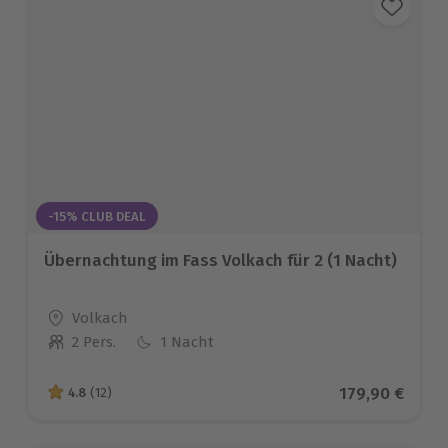
-15% CLUB DEAL
Übernachtung im Fass Volkach für 2 (1 Nacht)
Standort
Volkach
2 Pers.
1 Nacht
Anzahl der Teilnehmer
Aktueller Pre
179,90 €
4.8
(12)
4.8 von 5 Sternen basierend auf 12 Bewertungen