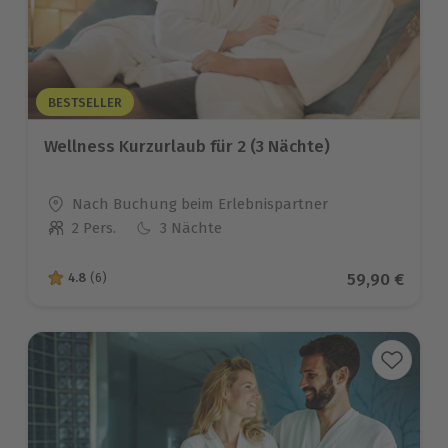
BESTSELLER
Wellness Kurzurlaub für 2 (3 Nächte)
Standort
Nach Buchung beim Erlebnispartner
2 Pers.
3 Nächte
Anzahl der Teilnehmer
Aktueller Pr
59,90 €
4.8
(6)
4.8 von 5 Sternen basierend auf 6 Bewertungen