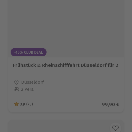
-15% CLUB DEAL
Frühstück & Rheinschifffahrt Düsseldorf für 2
Standort
Düsseldorf
2 Pers.
Anzahl der Teilnehmer
Aktueller Pre
99,90 €
3.9
(73)
3.9 von 5 Sternen basierend auf 73 Bewertungen