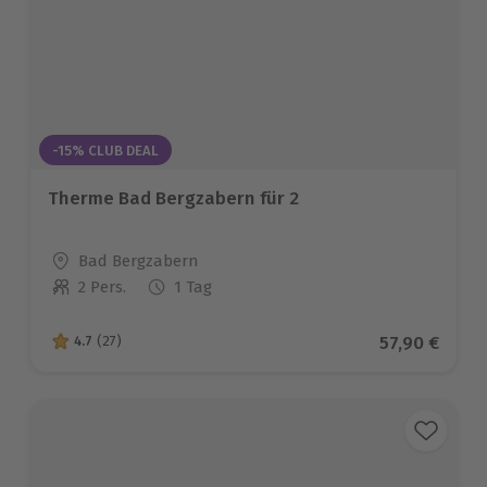
-15% CLUB DEAL
Therme Bad Bergzabern für 2
Standort
Bad Bergzabern
2 Pers.
1 Tag
Anzahl der Teilnehmer
Aktueller Pr
57,90 €
4.7
(27)
4.7 von 5 Sternen basierend auf 27 Bewertungen