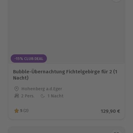
-15% CLUB DEAL
Bubble-Übernachtung Fichtelgebirge für 2 (1
Nacht)
Standort
Hohenberg a.d.Eger
2 Pers.
1 Nacht
Anzahl der Teilnehmer
Aktueller Pre
129,90 €
5
(2)
5 von 5 Sternen basierend auf 2 Bewertungen