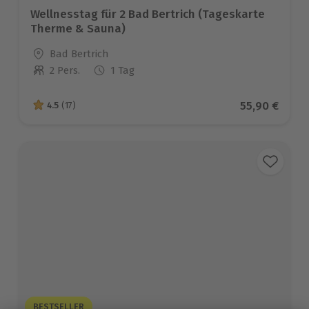
Wellnesstag für 2 Bad Bertrich (Tageskarte
Therme & Sauna)
Standort
Bad Bertrich
2 Pers.
1 Tag
Anzahl der Teilnehmer
Aktueller Pr
55,90 €
4.5
(17)
4.5 von 5 Sternen basierend auf 17 Bewertungen
BESTSELLER