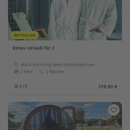
BESTSELLER
Relax-Urlaub für 2
Standort
Nach Buchung beim Erlebnispartner
2 Pers.
2 Nächte
Anzahl der Teilnehmer
Aktueller Pre
219,90 €
5
(1)
5 von 5 Sternen basierend auf 1 Bewertungen