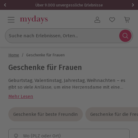
Über 9.000 unvergessliche Erlebnisse
Benutzerkonto
Suche nach Erlebnissen, Orten...
Home
/
Geschenke für Frauen
Geschenke für Frauen
Geburtstag, Valentinstag, Jahrestag, Weihnachten – es
gibt so viele Anlässe, um eine Herzensdame mit einem
besonderen Geschenk zu überraschen. Egal, ob sie es
Mehr Lesen
lieber ruhig angehen lässt oder den Nervenkitzel
sucht: Vom Day Spa über Kurzurlaube bis hin zur
aufregenden Outdoor-Aktivität findest Du bei mydays
Geschenke für beste Freundin
Geschenke für beste Freundin
Geschenke für die Fr
Geschenke für die Fr
genau die richtigen Geschenke für Frauen.
Wo (PLZ oder Ort)