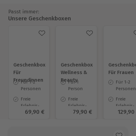
Passt immer:
Unsere Geschenkboxen
Geschenkbox
Geschenkbox
Geschenkb
Für
Wellness &
Für Frauen
Freundinnen
Beauty
Für 1-2
Für 1
Für 1-2
Personen
Person
Personen
Freie
Freie
Freie
Erlebnis-
Erlebnis-
Erlebnis-
Aktueller Preis
69,90 €
Aktueller Preis
79,90 €
Aktuell
129,90
Auswahl
Auswahl
Auswahl
an ca.
an ca.
an ca.
1.338 Orten
205 Orten
1.776 Ort