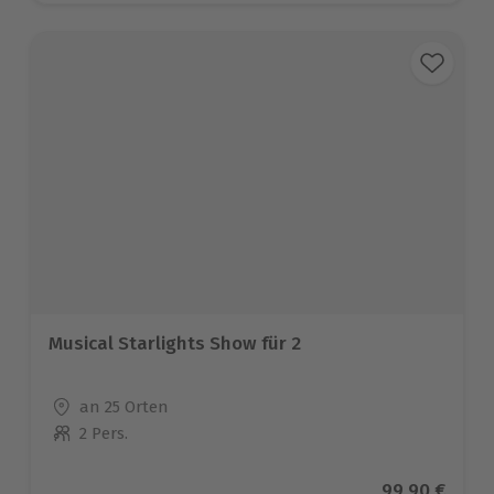
Musical Starlights Show für 2
Standort
an 25 Orten
2 Pers.
Anzahl der Teilnehmer
Aktueller Pre
99,90 €