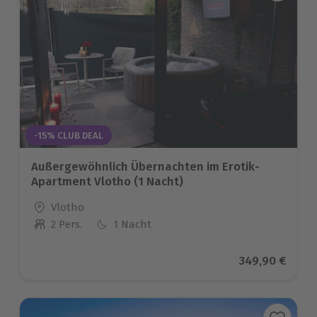
-15% CLUB DEAL
Außergewöhnlich Übernachten im Erotik-
Apartment Vlotho (1 Nacht)
Standort
Vlotho
2 Pers.
1 Nacht
Anzahl der Teilnehmer
Aktueller Prei
349,90 €