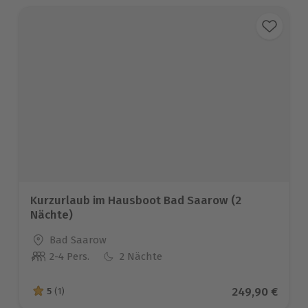
Kurzurlaub im Hausboot Bad Saarow (2
Nächte)
Standort
Bad Saarow
2-4 Pers.
2 Nächte
Anzahl der Teilnehmer
Aktueller Prei
249,90 €
5
(1)
5 von 5 Sternen basierend auf 1 Bewertungen