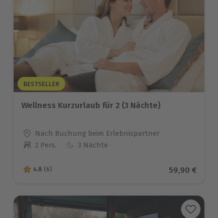
BESTSELLER
Wellness Kurzurlaub für 2 (3 Nächte)
Standort
Nach Buchung beim Erlebnispartner
2 Pers.
3 Nächte
Anzahl der Teilnehmer
Aktueller Pr
59,90 €
4.8
(6)
4.8 von 5 Sternen basierend auf 6 Bewertungen