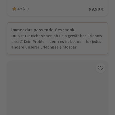
Aktueller Pre
99,90 €
3.9
(73)
3.9 von 5 Sternen basierend auf 73 Bewertungen
Immer das passende Geschenk:
Du bist Dir nicht sicher, ob Dein gewähltes Erlebnis
passt? Kein Problem, denn es ist bequem für jedes
andere unserer Erlebnisse einlösbar.