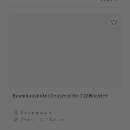
Baumhaushotel Geusfeld für 2 (2 Nächte)
Standort
Rauhenebrach
2 Pers.
2 Nächte
Anzahl der Teilnehmer