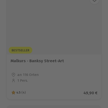
BESTSELLER
Malkurs - Banksy Street-Art
Standort
an 116 Orten
1 Pers.
Anzahl der Teilnehmer
Aktueller Pre
49,90 €
4.5
(4)
4.5 von 5 Sternen basierend auf 4 Bewertungen