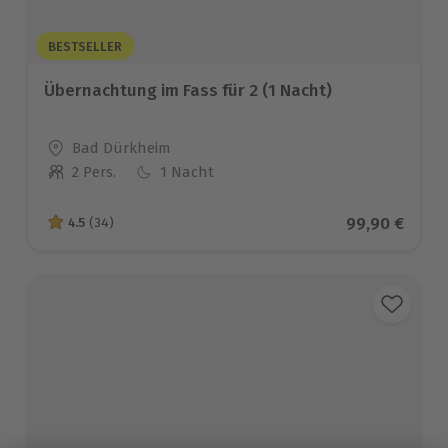
BESTSELLER
Übernachtung im Fass für 2 (1 Nacht)
Standort
Bad Dürkheim
2 Pers.
1 Nacht
Anzahl der Teilnehmer
Aktueller Pre
99,90 €
4.5
(34)
4.5 von 5 Sternen basierend auf 34 Bewertungen