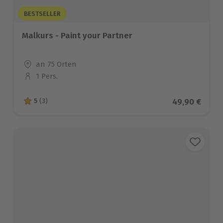
BESTSELLER
Malkurs - Paint your Partner
Standort
an 75 Orten
1 Pers.
Anzahl der Teilnehmer
Aktueller Pre
49,90 €
5
(3)
5 von 5 Sternen basierend auf 3 Bewertungen