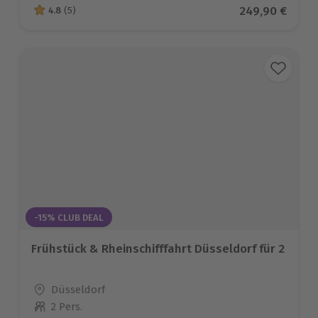
Aktueller Prei
249,90 €
4.8
(5)
4.8 von 5 Sternen basierend auf 5 Bewertungen
-15% CLUB DEAL
Frühstück & Rheinschifffahrt Düsseldorf für 2
Standort
Düsseldorf
2 Pers.
Anzahl der Teilnehmer