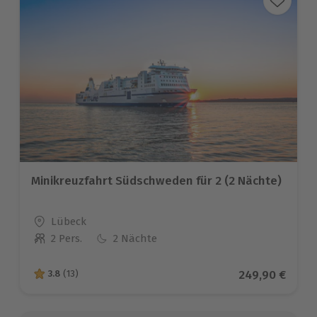
Minikreuzfahrt Südschweden für 2 (2 Nächte)
Standort
Lübeck
2 Pers.
2 Nächte
Anzahl der Teilnehmer
Aktueller Prei
249,90 €
3.8
(13)
3.8 von 5 Sternen basierend auf 13 Bewertungen