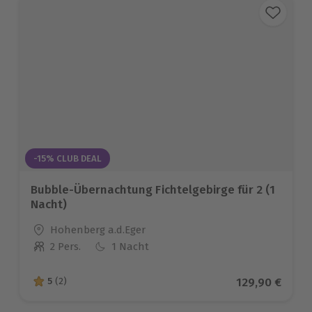
-15% CLUB DEAL
Bubble-Übernachtung Fichtelgebirge für 2 (1
Nacht)
Standort
Hohenberg a.d.Eger
2 Pers.
1 Nacht
Anzahl der Teilnehmer
Aktueller Pre
129,90 €
5
(2)
5 von 5 Sternen basierend auf 2 Bewertungen