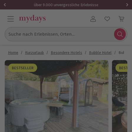
Über 9.000 unvergessliche Erlebnisse
Benutzerkonto
Suche nach Erlebnissen, Orten...
Home
/
Kurzurlaub
/
Besondere Hotels
/
Bubble Hotel
/
Bubble 
BESTSELLER
BESTS