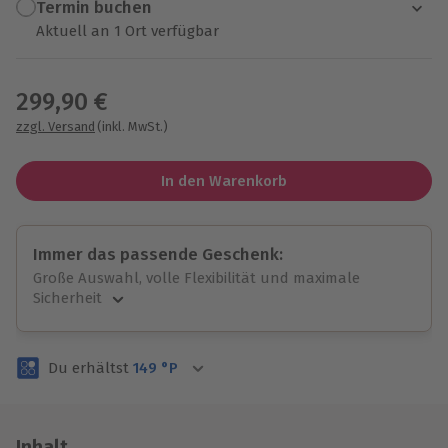
Termin buchen
Aktuell an 1 Ort verfügbar
Wähle im nächsten Schritt einen Termin aus
299,90 €
zzgl. Versand
(inkl. MwSt.)
In den Warenkorb
Immer das passende Geschenk:
Große Auswahl, volle Flexibilität und maximale
Sicherheit
Große Auswahl
Über 9.000 unvergessliche Erlebnisse.
Du erhältst
149
°P
Volle Flexibilität
Jeder Gutschein für alle Erlebnisse einlösbar.
Maximale Sicherheit
3 Jahre gültig & verlängerbar.
Inhalt